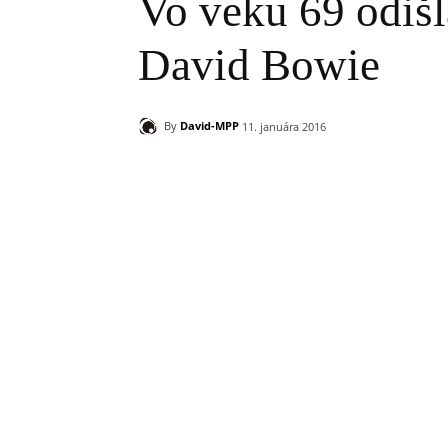
Vo veku 69 odišl
David Bowie
By
David-MPP
11. januára 2016
Zdieľam