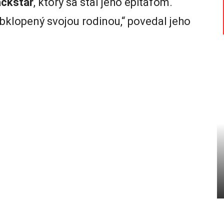
ackstar
, ktorý sa stal jeho epitafom.
bklopený svojou rodinou,“ povedal jeho