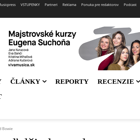
usicpress
VSTUPENKY
Partneri
Reklama
Ponuka pre redaktorov
Podcast
Y
ČLÁNKY
REPORTY
RECENZIE
T
id Bowie