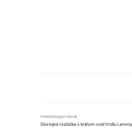
Zdieľam
Predchádzajúci článok
Dôstojná rozlúčka s kráľom rock’n’rollu Lemm