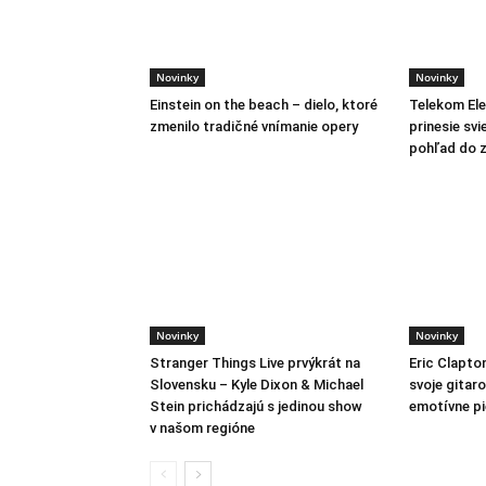
Novinky
Novinky
Einstein on the beach – dielo, ktoré
Telekom Ele
zmenilo tradičné vnímanie opery
prinesie svi
pohľad do z
Novinky
Novinky
Stranger Things Live prvýkrát na
Eric Clapto
Slovensku – Kyle Dixon & Michael
svoje gitar
Stein prichádzajú s jedinou show
emotívne p
v našom regióne