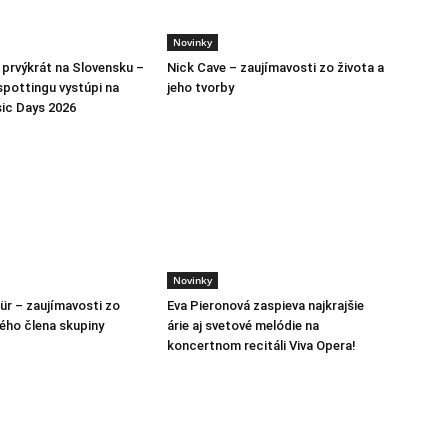
Novinky
h prvýkrát na Slovensku –
Nick Cave – zaujímavosti zo života a
spottingu vystúpi na
jeho tvorby
ic Days 2026
Novinky
ür – zaujímavosti zo
Eva Pieronová zaspieva najkrajšie
lého člena skupiny
árie aj svetové melódie na
koncertnom recitáli Viva Opera!