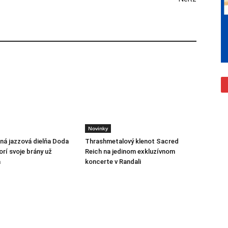
Novinky
á jazzová dielňa Doda
Thrashmetalový klenot Sacred
rí svoje brány už
Reich na jedinom exkluzívnom
a
koncerte v Randali