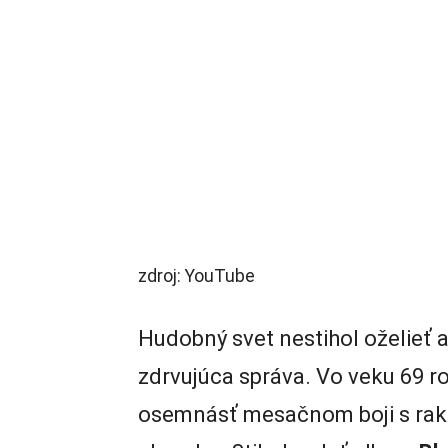
zdroj: YouTube
Hudobný svet nestihol oželieť 
zdrvujúca správa. Vo veku 69 
osemnásť mesačnom boji s rako