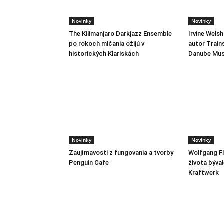
Novinky
Novinky
The Kilimanjaro Darkjazz Ensemble
Irvine Wels
po rokoch mlčania ožijú v
autor Train
historických Klariskách
Danube Mus
Novinky
Novinky
Zaujímavosti z fungovania a tvorby
Wolfgang Fl
Penguin Cafe
života býva
Kraftwerk