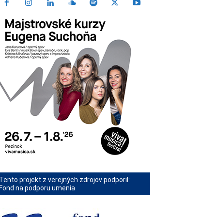
Tento projekt z verejných zdrojov podporil:
Fond na podporu umenia