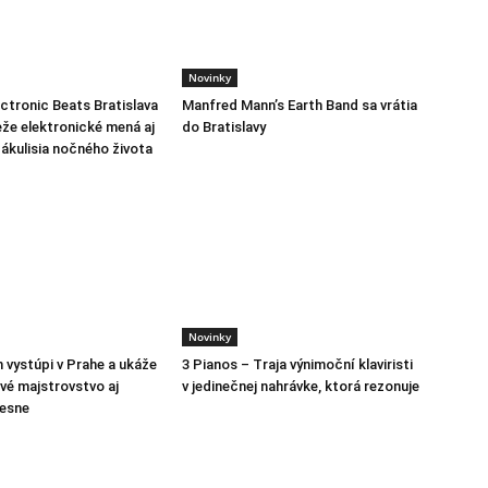
Novinky
ctronic Beats Bratislava
Manfred Mann’s Earth Band sa vrátia
eže elektronické mená aj
do Bratislavy
ákulisia nočného života
Novinky
n vystúpi v Prahe a ukáže
3 Pianos – Traja výnimoční klaviristi
ové majstrovstvo aj
v jedinečnej nahrávke, ktorá rezonuje
iesne