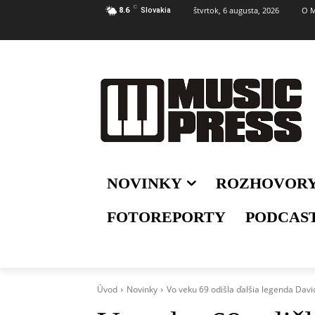
C
štvrtok, 6 augusta, 2026
O M
8.6
Slovakia
NOVINKY
ROZHOVOR
FOTOREPORTY
PODCAS
Úvod
Novinky
Vo veku 69 odišla ďalšia legenda Dav