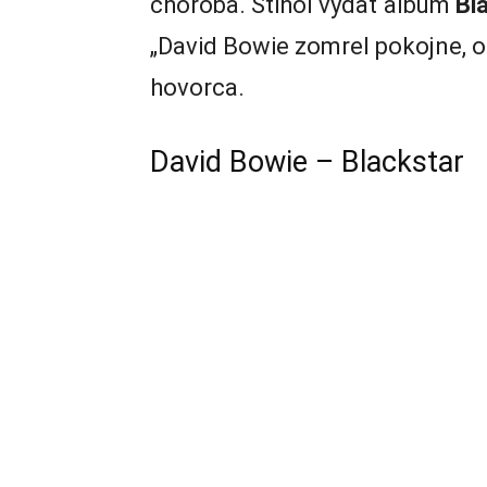
choroba. Stihol vydať album
Bl
„David Bowie zomrel pokojne, o
hovorca.
David Bowie – Blackstar