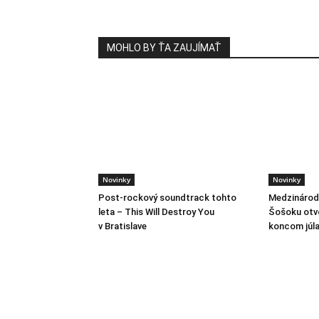
MOHLO BY ŤA ZAUJÍMAŤ
Novinky
Novinky
Post-rockový soundtrack tohto
Medzinárodn
leta – This Will Destroy You
Šošoku otvo
v Bratislave
koncom júl