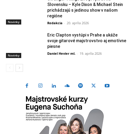
Slovensku – Kyle Dixon & Michael Stein
prichádzajú s jedinou show v našom
regióne
Novinky
Redakcia
-
20. apríla 2026
Eric Clapton vystúpi v Prahe a ukáže
svoje gitarové majstrovstvo aj emotívne
piesne
Daniel Hevier ml.
-
19. apríla 2026
Novinky