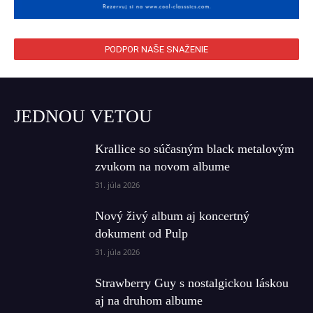
PODPOR NAŠE SNAŽENIE
JEDNOU VETOU
Krallice so súčasným black metalovým
zvukom na novom albume
31. júla 2026
Nový živý album aj koncertný
dokument od Pulp
31. júla 2026
Strawberry Guy s nostalgickou láskou
aj na druhom albume