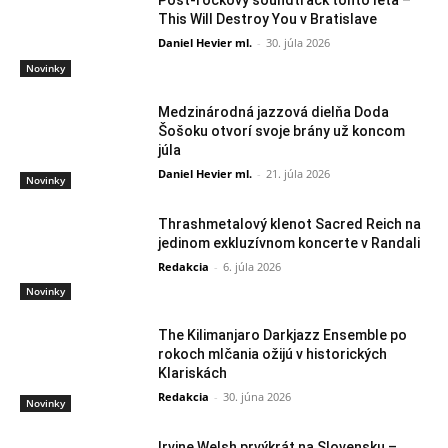
Post-rockový soundtrack tohto leta –
This Will Destroy You v Bratislave
Daniel Hevier ml.
-
30. júla 2026
Novinky
Medzinárodná jazzová dielňa Doda
Šošoku otvorí svoje brány už koncom
júla
Daniel Hevier ml.
-
21. júla 2026
Novinky
Thrashmetalový klenot Sacred Reich na
jedinom exkluzívnom koncerte v Randali
Redakcia
-
6. júla 2026
Novinky
The Kilimanjaro Darkjazz Ensemble po
rokoch mlčania ožijú v historických
Klariskách
Redakcia
-
30. júna 2026
Novinky
Irvine Welsh prvýkrát na Slovensku –