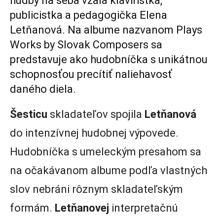
hudby na seba vzala klaviristka,
publicistka a pedagogička Elena
Letňanová. Na albume nazvanom Plays
Works by Slovak Composers sa
predstavuje ako hudobníčka s unikátnou
schopnosťou precítiť naliehavosť
daného diela.
Šesticu
skladateľov spojila
Letňanová
do intenzívnej hudobnej výpovede.
Hudobníčka s umeleckým presahom sa
na očakávanom albume podľa vlastných
slov nebráni rôznym skladateľským
formám.
Letňanovej
interpretačnú