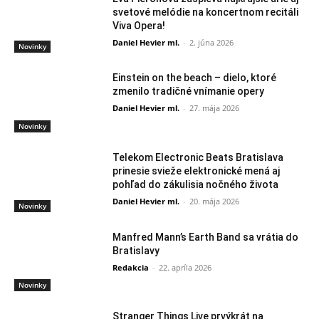
svetové melódie na koncertnom recitáli
Viva Opera!
Daniel Hevier ml.
-
2. júna 2026
Novinky
Einstein on the beach – dielo, ktoré
zmenilo tradičné vnímanie opery
Daniel Hevier ml.
-
27. mája 2026
Novinky
Telekom Electronic Beats Bratislava
prinesie svieže elektronické mená aj
pohľad do zákulisia nočného života
Daniel Hevier ml.
-
20. mája 2026
Novinky
Manfred Mann’s Earth Band sa vrátia do
Bratislavy
Redakcia
-
22. apríla 2026
Novinky
Stranger Things Live prvýkrát na