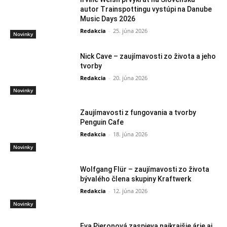
autor Trainspottingu vystúpi na Danube
Music Days 2026
Redakcia
-
25. júna 2026
Novinky
Nick Cave – zaujímavosti zo života a jeho
tvorby
Redakcia
-
20. júna 2026
Novinky
Zaujímavosti z fungovania a tvorby
Penguin Cafe
Redakcia
-
18. júna 2026
Novinky
Wolfgang Flür – zaujímavosti zo života
bývalého člena skupiny Kraftwerk
Redakcia
-
12. júna 2026
Novinky
Eva Pieronová zaspieva najkrajšie árie aj