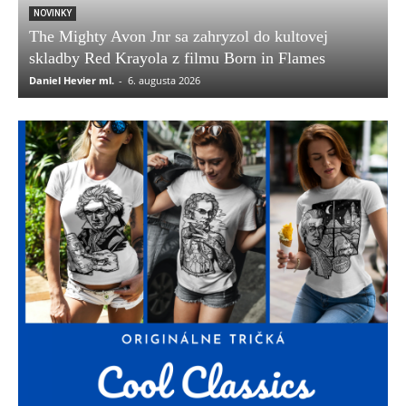
NOVINKY
The Mighty Avon Jnr sa zahryzol do kultovej
skladby Red Krayola z filmu Born in Flames
Daniel Hevier ml.
-
6. augusta 2026