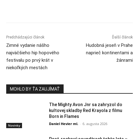
Predchádzajúci článok
Ďalší článok
Zimné vydanie nášho
Hudobná jeseň v Prahe
najväčšieho hip hopového
naprieč kontinentami a
festivalu po prvý krát v
žánrami
niekoľkých mestách
MOHLO BY ŤA ZAUJÍMAŤ
The Mighty Avon Jnr sa zahryzol do
kultovej skladby Red Krayola z filmu
Born in Flames
Daniel Hevier ml.
-
6. augusta 2026
Novinky