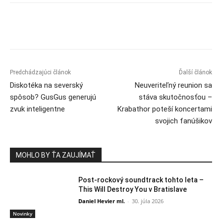
Predchádzajúci článok
Ďalší článok
Diskotéka na severský
Neuveriteľný reunion sa
spôsob? GusGus generujú
stáva skutočnosťou –
zvuk inteligentne
Krabathor poteší koncertami
svojich fanúšikov
MOHLO BY ŤA ZAUJÍMAŤ
Post-rockový soundtrack tohto leta –
This Will Destroy You v Bratislave
Daniel Hevier ml.
-
30. júla 2026
Novinky