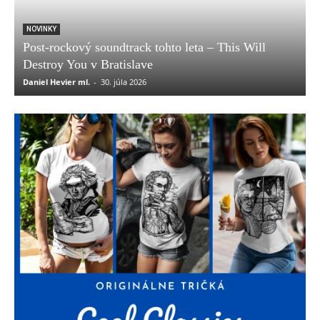
NOVINKY
Post-rockový soundtrack tohto leta – This Will
Destroy You v Bratislave
Daniel Hevier ml.
-
30. júla 2026