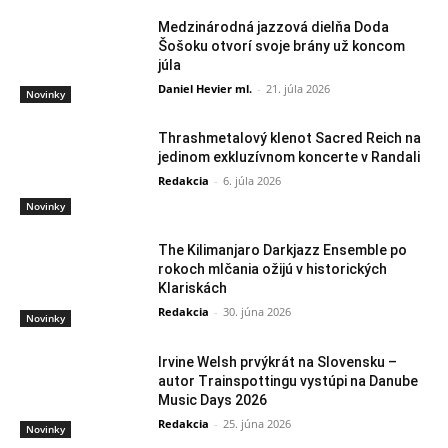
Medzinárodná jazzová dielňa Doda
Šošoku otvorí svoje brány už koncom
júla
Daniel Hevier ml.
-
21. júla 2026
Novinky
Thrashmetalový klenot Sacred Reich na
jedinom exkluzívnom koncerte v Randali
Redakcia
-
6. júla 2026
Novinky
The Kilimanjaro Darkjazz Ensemble po
rokoch mlčania ožijú v historických
Klariskách
Redakcia
-
30. júna 2026
Novinky
Irvine Welsh prvýkrát na Slovensku –
autor Trainspottingu vystúpi na Danube
Music Days 2026
Redakcia
-
25. júna 2026
Novinky