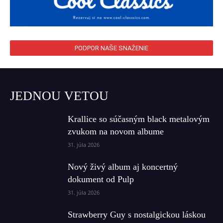
PODPOR NAŠE SNAŽENIE
JEDNOU VETOU
Krallice so súčasným black metalovým
zvukom na novom albume
31. júla 2026
Nový živý album aj koncertný
dokument od Pulp
31. júla 2026
Strawberry Guy s nostalgickou láskou