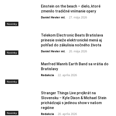
Einstein on the beach – dielo, ktoré
zmenilo tradičné vnímanie opery
Daniel Hevier ml.
-
27. mája 2026
Novinky
Telekom Electronic Beats Bratislava
prinesie svieže elektronické mená aj
pohľad do zákulisia nočného života
Daniel Hevier ml.
-
20. mája 2026
Novinky
Manfred Mann’s Earth Band sa vrátia do
Bratislavy
Redakcia
-
22. apríla 2026
Novinky
Stranger Things Live prvýkrát na
Slovensku – Kyle Dixon & Michael Stein
prichádzajú s jedinou show v našom
regióne
Novinky
Redakcia
-
20. apríla 2026