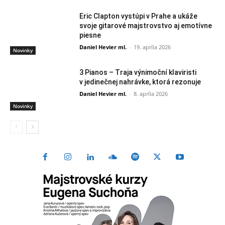
Eric Clapton vystúpi v Prahe a ukáže
svoje gitarové majstrovstvo aj emotívne
piesne
Daniel Hevier ml.
-
19. apríla 2026
Novinky
3 Pianos – Traja výnimoční klaviristi
v jedinečnej nahrávke, ktorá rezonuje
Daniel Hevier ml.
-
8. apríla 2026
Novinky