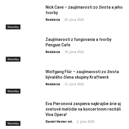
Nick Cave – zaujímavosti zo života a jeho
tvorby
Redakcia
-
20. júna 2026
Novinky
Zaujímavosti z fungovania a tvorby
Penguin Cafe
Redakcia
-
18. júna 2026
Novinky
Wolfgang Flür – zaujímavosti zo života
bývalého člena skupiny Kraftwerk
Redakcia
-
12. júna 2026
Novinky
Eva Pieronová zaspieva najkrajšie árie aj
svetové melódie na koncertnom recitáli
Viva Opera!
Daniel Hevier ml.
-
2. júna 2026
Novinky