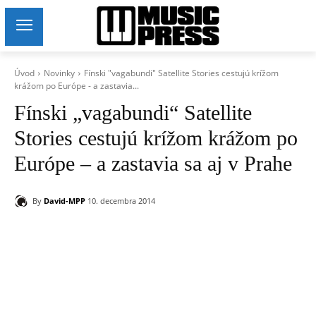
Úvod
Novinky
Fínski "vagabundi" Satellite Stories cestujú krížom
krážom po Európe - a zastavia...
Fínski „vagabundi“ Satellite
Stories cestujú krížom krážom po
Európe – a zastavia sa aj v Prahe
By
David-MPP
10. decembra 2014