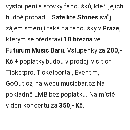
vystoupení a stovky fanoušků, kteří jejich
hudbě propadli.
Satellite Stories
svůj
zájem směřují také na fanoušky v
Praze
,
kterým se představí
18.březn
a ve
Futurum Music Baru
. Vstupenky za
280,-
Kč
+ poplatky budou v prodeji v sítích
Ticketpro, Ticketportal, Eventim,
GoOut.cz, na webu musicbar.cz Na
pokladně LMB bez poplatku. Na místě
v den koncertu za
350,- Kč.