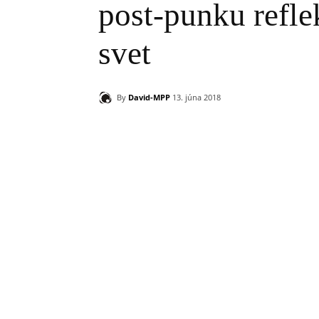
post-punku refle
svet
By
David-MPP
13. júna 2018
Zdieľam