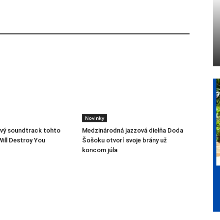
Novinky
vý soundtrack tohto
Medzinárodná jazzová dielňa Doda
Will Destroy You
Šošoku otvorí svoje brány už
koncom júla