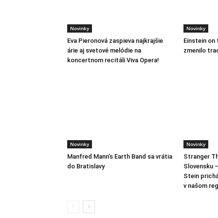
Novinky
Novinky
Eva Pieronová zaspieva najkrajšie
Einstein on 
árie aj svetové melódie na
zmenilo tra
koncertnom recitáli Viva Opera!
Novinky
Novinky
Manfred Mann’s Earth Band sa vrátia
Stranger Th
do Bratislavy
Slovensku –
Stein prich
v našom reg