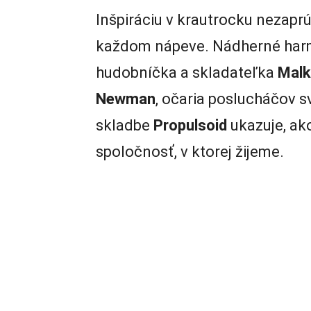
Inšpiráciu v krautrocku nezapr
každom nápeve. Nádherné harmo
hudobníčka a skladateľka
Malk
Newman
, očaria poslucháčov s
skladbe
Propulsoid
ukazuje, ako
spoločnosť, v ktorej žijeme.