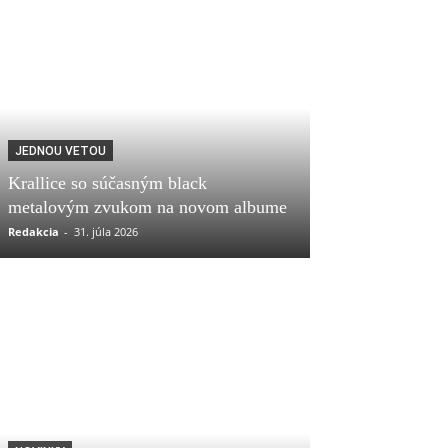
JEDNOU VETOU
Krallice so súčasným black
metalovým zvukom na novom albume
Redakcia
-
31. júla 2026