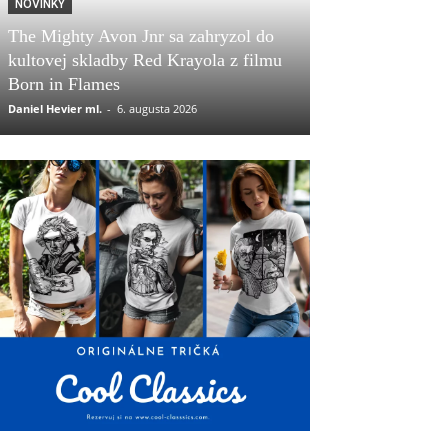
NOVINKY
The Mighty Avon Jnr sa zahryzol do
kultovej skladby Red Krayola z filmu
Born in Flames
Daniel Hevier ml.
-
6. augusta 2026