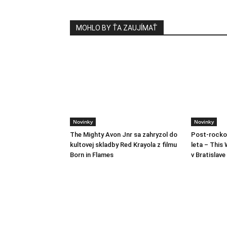
MOHLO BY ŤA ZAUJÍMAŤ
Novinky
Novinky
The Mighty Avon Jnr sa zahryzol do
Post-rocko
kultovej skladby Red Krayola z filmu
leta – This 
Born in Flames
v Bratislave