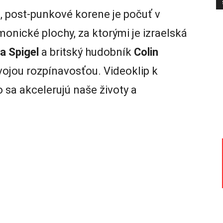
ú, post-punkové korene je počuť v
nické plochy, za ktorými je izraelská
a Spigel
a britský hudobník
Colin
vojou rozpínavosťou. Videoklip k
 sa akcelerujú naše životy a