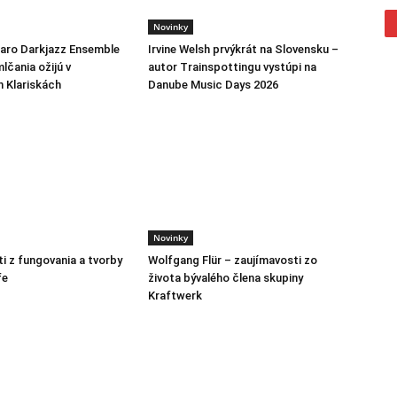
Novinky
jaro Darkjazz Ensemble
Irvine Welsh prvýkrát na Slovensku –
lčania ožijú v
autor Trainspottingu vystúpi na
h Klariskách
Danube Music Days 2026
Novinky
i z fungovania a tvorby
Wolfgang Flür – zaujímavosti zo
fe
života bývalého člena skupiny
Kraftwerk