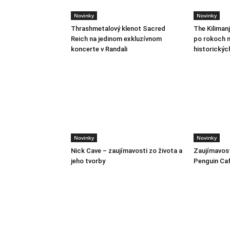
Novinky
Novinky
Thrashmetalový klenot Sacred
The Kiliman
Reich na jedinom exkluzívnom
po rokoch m
koncerte v Randali
historickýc
Novinky
Novinky
Nick Cave – zaujímavosti zo života a
Zaujímavost
jeho tvorby
Penguin Ca