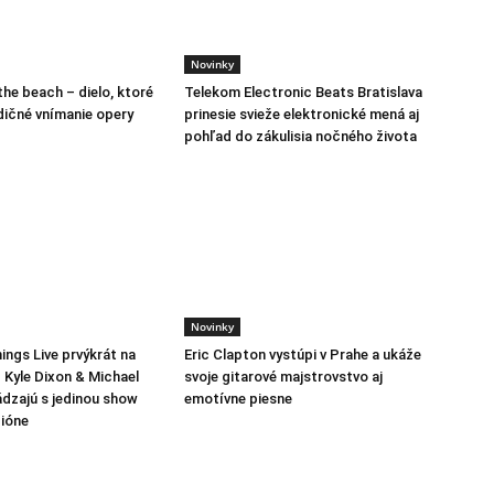
Novinky
the beach – dielo, ktoré
Telekom Electronic Beats Bratislava
dičné vnímanie opery
prinesie svieže elektronické mená aj
pohľad do zákulisia nočného života
Novinky
ings Live prvýkrát na
Eric Clapton vystúpi v Prahe a ukáže
 Kyle Dixon & Michael
svoje gitarové majstrovstvo aj
ádzajú s jedinou show
emotívne piesne
ióne