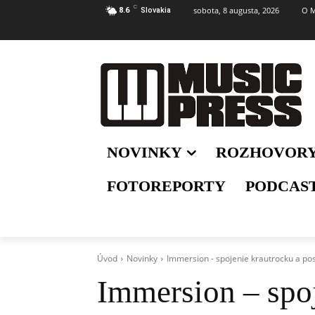
C
sobota, 8 augusta, 2026
O M
8.6
Slovakia
NOVINKY
ROZHOVOR
FOTOREPORTY
PODCAS
Úvod
Novinky
Immersion - spojenie krautrocku a pos
Immersion – spoj