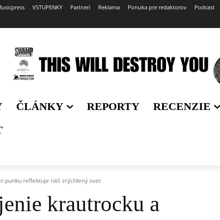
usicpress
VSTUPENKY
Partneri
Reklama
Ponuka pre redaktorov
Podcast
Y
ČLÁNKY
REPORTY
RECENZIE
T
t-punku reflektuje náš zrýchlený svet
enie krautrocku a