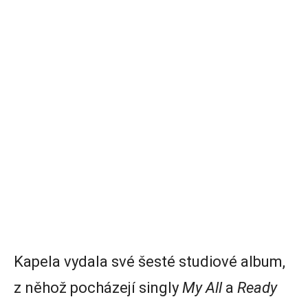
Kapela vydala své šesté studiové album,
z něhož pocházejí singly
My All
a
Ready