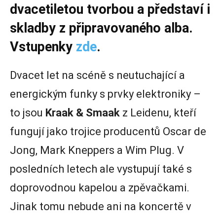
dvacetiletou tvorbou a představí i
skladby z připravovaného alba.
Vstupenky
zde
.
Dvacet let na scéně s neutuchající a
energickým funky s prvky elektroniky –
to jsou
Kraak & Smaak
z Leidenu, kteří
fungují jako trojice producentů Oscar de
Jong, Mark Kneppers a Wim Plug. V
posledních letech ale vystupují také s
doprovodnou kapelou a zpěvačkami.
Jinak tomu nebude ani na koncertě v