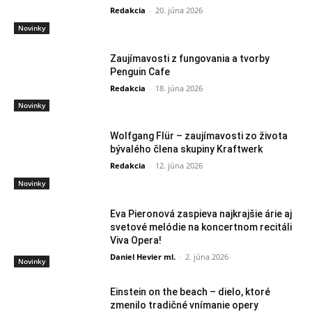
Redakcia
-
20. júna 2026
Novinky
Zaujímavosti z fungovania a tvorby
Penguin Cafe
Redakcia
-
18. júna 2026
Novinky
Wolfgang Flür – zaujímavosti zo života
bývalého člena skupiny Kraftwerk
Redakcia
-
12. júna 2026
Novinky
Eva Pieronová zaspieva najkrajšie árie aj
svetové melódie na koncertnom recitáli
Viva Opera!
Daniel Hevier ml.
-
2. júna 2026
Novinky
Einstein on the beach – dielo, ktoré
zmenilo tradičné vnímanie opery