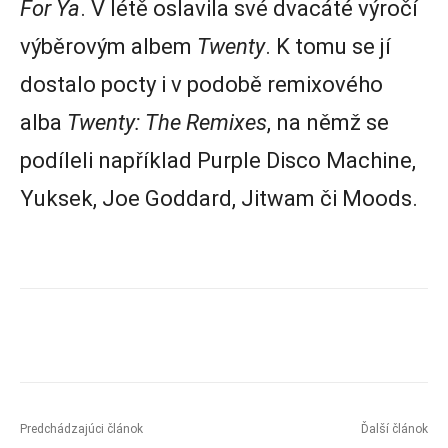
For Ya
. V létě oslavila své dvacáté výročí
výběrovým albem
Twenty
. K tomu se jí
dostalo pocty i v podobě remixového
alba
Twenty: The Remixes
, na němž se
podíleli například Purple Disco Machine,
Yuksek, Joe Goddard, Jitwam či Moods.
Predchádzajúci článok
Ďalší článok