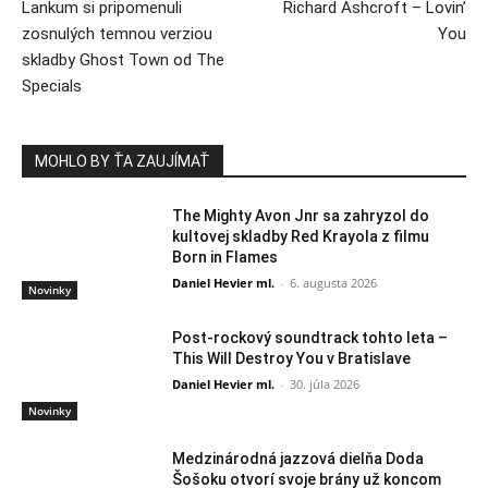
Lankum si pripomenuli
Richard Ashcroft – Lovin’
zosnulých temnou verziou
You
skladby Ghost Town od The
Specials
MOHLO BY ŤA ZAUJÍMAŤ
The Mighty Avon Jnr sa zahryzol do
kultovej skladby Red Krayola z filmu
Born in Flames
Daniel Hevier ml.
-
6. augusta 2026
Novinky
Post-rockový soundtrack tohto leta –
This Will Destroy You v Bratislave
Daniel Hevier ml.
-
30. júla 2026
Novinky
Medzinárodná jazzová dielňa Doda
Šošoku otvorí svoje brány už koncom