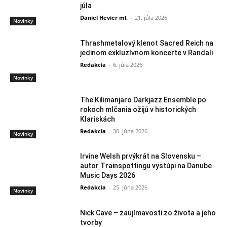
júla
Daniel Hevier ml.
-
21. júla 2026
Novinky
Thrashmetalový klenot Sacred Reich na
jedinom exkluzívnom koncerte v Randali
Redakcia
-
6. júla 2026
Novinky
The Kilimanjaro Darkjazz Ensemble po
rokoch mlčania ožijú v historických
Klariskách
Redakcia
-
30. júna 2026
Novinky
Irvine Welsh prvýkrát na Slovensku –
autor Trainspottingu vystúpi na Danube
Music Days 2026
Redakcia
-
25. júna 2026
Novinky
Nick Cave – zaujímavosti zo života a jeho
tvorby