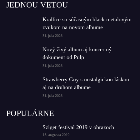
JEDNOU VETOU
Krallice so súčasným black metalovým
zvukom na novom albume
31. júla 2026
Nový živý album aj koncertný
dokument od Pulp
31. júla 2026
Strawberry Guy s nostalgickou láskou
aj na druhom albume
31. júla 2026
POPULÁRNE
Sziget festival 2019 v obrazoch
15. augusta 2019