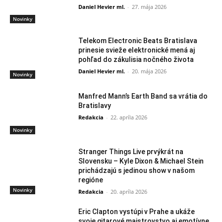
Daniel Hevier ml.
-
27. mája 2026
Novinky
Telekom Electronic Beats Bratislava
prinesie svieže elektronické mená aj
pohľad do zákulisia nočného života
Daniel Hevier ml.
-
20. mája 2026
Novinky
Manfred Mann’s Earth Band sa vrátia do
Bratislavy
Redakcia
-
22. apríla 2026
Novinky
Stranger Things Live prvýkrát na
Slovensku – Kyle Dixon & Michael Stein
prichádzajú s jedinou show v našom
regióne
Novinky
Redakcia
-
20. apríla 2026
Eric Clapton vystúpi v Prahe a ukáže
svoje gitarové majstrovstvo aj emotívne