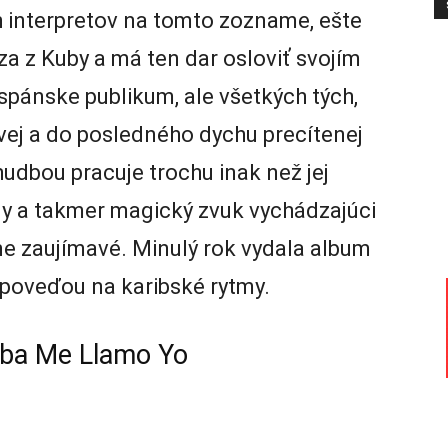
interpretov na tomto zozname, ešte
a z Kuby a má ten dar osloviť svojím
spánske publikum, ale všetkých tých,
ivej a do posledného dychu precítenej
udbou pracuje trochu inak než jej
y a takmer magický zvuk vychádzajúci
rne zaujímavé. Minulý rok vydala album
dpoveďou na karibské rytmy.
ba Me Llamo Yo