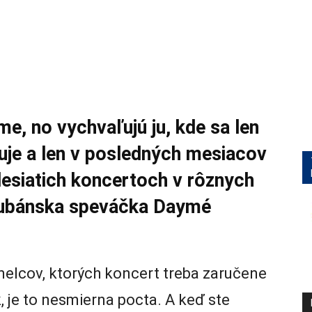
me, no vychvaľujú ju, kde sa len
uje a len v posledných mesiacov
desiatich koncertoch v rôznych
 Kubánska speváčka Daymé
elcov, ktorých koncert treba zaručene
, je to nesmierna pocta. A keď ste