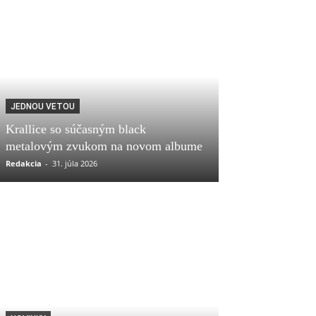
JEDNOU VETOU
Krallice so súčasným black
metalovým zvukom na novom albume
Redakcia
-
31. júla 2026