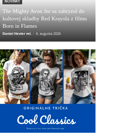
NOVINKY
The Mighty Avon Jnr sa zahryzol do
kultovej skladby Red Krayola z filmu
Born in Flames
Daniel Hevier ml.
-
6. augusta 2026