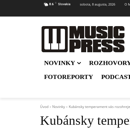
C
sobota, 8 augusta, 2026
O M
8.6
Slovakia
NOVINKY
ROZHOVOR
FOTOREPORTY
PODCAS
Úvod
Novinky
Kubánsky temperament vás rozohreje 
Kubánsky temper