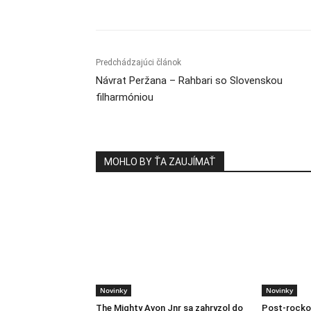
Predchádzajúci článok
Návrat Peržana – Rahbari so Slovenskou
filharmóniou
MOHLO BY ŤA ZAUJÍMAŤ
Novinky
Novinky
The Mighty Avon Jnr sa zahryzol do
Post-rocko