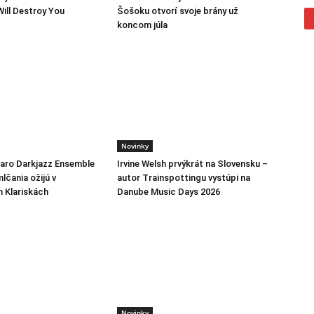
Will Destroy You
Šošoku otvorí svoje brány už
koncom júla
Novinky
jaro Darkjazz Ensemble
Irvine Welsh prvýkrát na Slovensku –
lčania ožijú v
autor Trainspottingu vystúpi na
h Klariskách
Danube Music Days 2026
Novinky