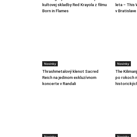
kultovej skladby Red Krayola z filmu
leta – This 
Born in Flames
v Bratislave
Novinky
Novinky
Thrashmetalový klenot Sacred
The Kiliman
Reich na jedinom exkluzívnom
po rokoch m
koncerte v Randali
historickýc
Novinky
Novinky