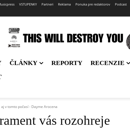
usicpress
VSTUPENKY
Partneri
Reklama
Ponuka pre redaktorov
Podcast
Y
ČLÁNKY
REPORTY
RECENZIE
T
aj v tomto počasí - Dayme Arocena
ament vás rozohreje