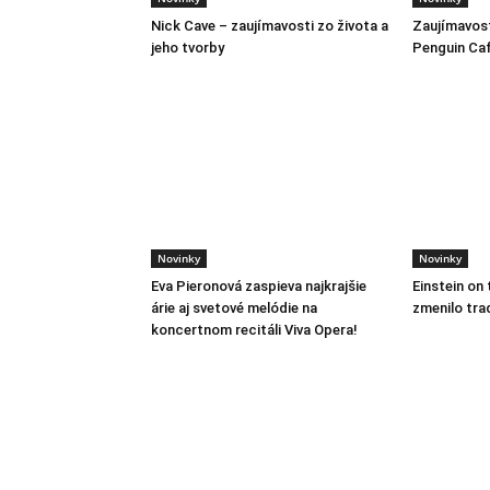
Nick Cave – zaujímavosti zo života a
Zaujímavost
jeho tvorby
Penguin Ca
Novinky
Novinky
Eva Pieronová zaspieva najkrajšie
Einstein on 
árie aj svetové melódie na
zmenilo tra
koncertnom recitáli Viva Opera!