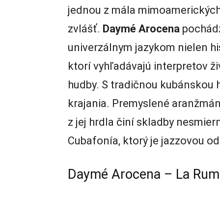
jednou z mála mimoamerických 
zvlášť.
Daymé Arocena
pochádz
univerzálnym jazykom nielen hi
ktorí vyhľadávajú interpretov ž
hudby. S tradičnou kubánskou h
krajania. Premyslené aranžmán
z jej hrdla činí skladby nesmie
Cubafonía, ktorý je jazzovou o
Daymé Arocena – La Rum