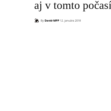
aj v tomto poča
By
David-MPP
12. januára 2018
Zdieľam