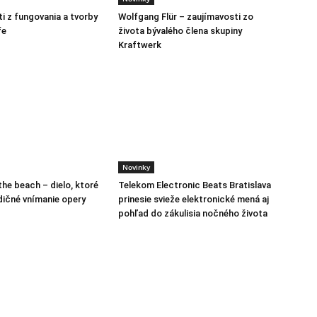
i z fungovania a tvorby
Wolfgang Flür – zaujímavosti zo
fe
života bývalého člena skupiny
Kraftwerk
Novinky
the beach – dielo, ktoré
Telekom Electronic Beats Bratislava
dičné vnímanie opery
prinesie svieže elektronické mená aj
pohľad do zákulisia nočného života