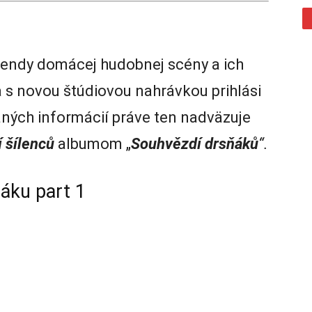
endy domácej hudobnej scény a ich
 s novou štúdiovou nahrávkou prihlási
aných informácií práve ten nadväzuje
 šílenců
albumom „
Souhvězdí drsňáků
“.
áku part 1