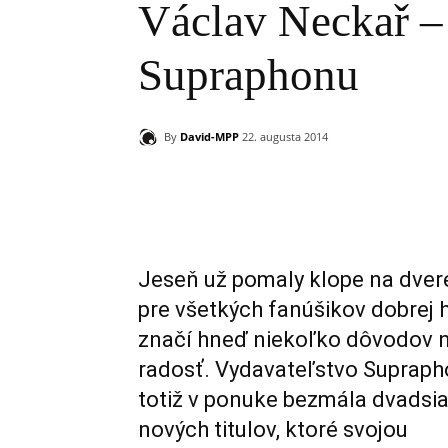
Václav Neckař –
Supraphonu
By
David-MPP
22. augusta 2014
Zdieľam
Jeseň už pomaly klope na dvere
pre všetkých fanúšikov dobrej 
značí hneď niekoľko dôvodov 
radosť. Vydavateľstvo Suprap
totiž v ponuke bezmála dvadsi
nových titulov, ktoré svojou