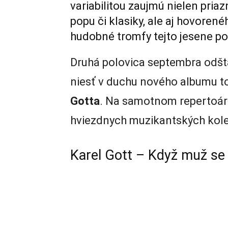
variabilitou zaujmú nielen pria
popu či klasiky, ale aj hovorené
hudobné tromfy tejto jesene pos
Druhá polovica septembra odšta
niesť v duchu nového albumu t
Gotta
. Na samotnom repertoári 
hviezdnych muzikantských koleg
Karel Gott – Když muž se