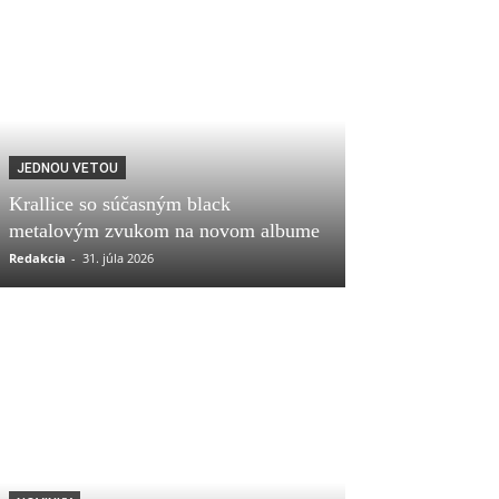
JEDNOU VETOU
Krallice so súčasným black
metalovým zvukom na novom albume
Redakcia
-
31. júla 2026