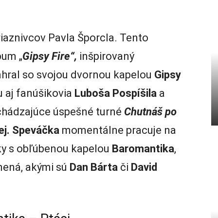
riaznivcov Pavla Šporcla. Tento
bum „
Gipsy Fire“,
inšpirovaný
ahral so svojou dvornou kapelou
Gipsy
du aj fanúšikovia
Luboša Pospíšila
a
dchádzajúce úspešné turné
Chutnáš po
ej. Speváčka
momentálne pracuje na
ky s obľúbenou kapelou
Baromantika
,
mená, akými sú
Dan Bárta
či
David