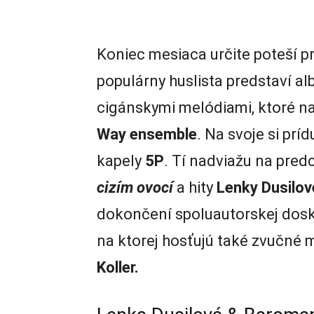
Koniec mesiaca určite poteší p
populárny huslista predstaví al
cigánskymi melódiami, ktoré n
Way ensemble
. Na svoje si prí
kapely
5P
. Tí nadviažu na pre
cizím ovocí
a hity
Lenky Dusilov
dokončení spoluautorskej dos
na ktorej hosťujú také zvučné 
Koller.