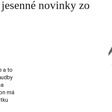
 jesenné novinky zo
 a to
hudby
na
hon má
atku