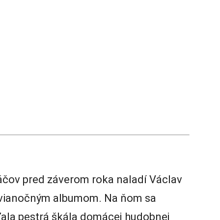
čov pred záverom roka naladí Václav
 vianočným albumom. Na ňom sa
ľala pestrá škála domácej hudobnej