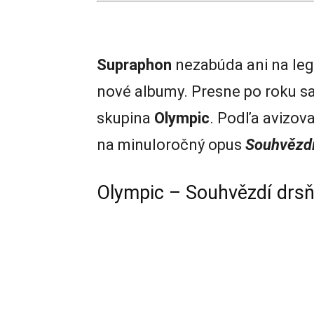
Supraphon
nezabúda ani na leg
nové albumy. Presne po roku sa
skupina
Olympic
. Podľa avizov
na minuloročný opus
Souhvězdí
Olympic – Souhvězdí drsň