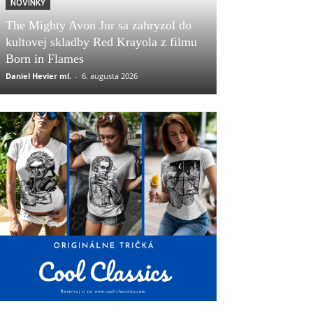
NOVINKY
The Mighty Avon Jnr sa zahryzol do
kultovej skladby Red Krayola z filmu
Born in Flames
Daniel Hevier ml.
-
6. augusta 2026