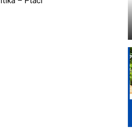
tika – Ptáci