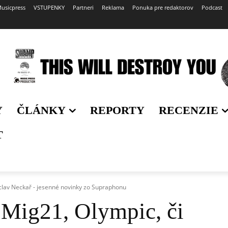
usicpress
VSTUPENKY
Partneri
Reklama
Ponuka pre redaktorov
Podcast
Y
ČLÁNKY
REPORTY
RECENZIE
T
áclav Neckař - jesenné novinky zo Supraphonu
 Mig21, Olympic, či