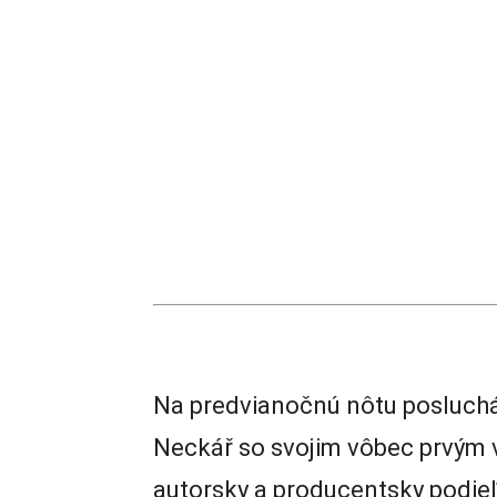
Na predvianočnú nôtu posluchá
Neckář so svojim vôbec prvým
autorsky a producentsky podie