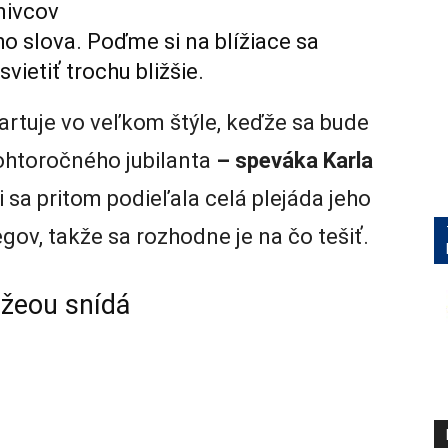
znivcov
ho slova. Poďme si na blížiace sa
vietiť trochu bližšie.
rtuje vo veľkom štýle, keďže sa bude
ohtoročného jubilanta
– speváka Karla
sa pritom podieľala celá plejáda jeho
ov, takže sa rozhodne je na čo tešiť.
 žeou snídá