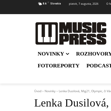
C
piatok, 7 augusta, 2026
O M
8.6
Slovakia
NOVINKY
ROZHOVOR
FOTOREPORTY
PODCAS
Úvod
Novinky
Lenka Dusilová, Mig21, Olympic, či V
Lenka Dusilová,