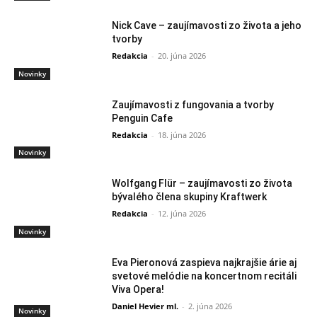
Nick Cave – zaujímavosti zo života a jeho
tvorby
Redakcia
-
20. júna 2026
Novinky
Zaujímavosti z fungovania a tvorby
Penguin Cafe
Redakcia
-
18. júna 2026
Novinky
Wolfgang Flür – zaujímavosti zo života
bývalého člena skupiny Kraftwerk
Redakcia
-
12. júna 2026
Novinky
Eva Pieronová zaspieva najkrajšie árie aj
svetové melódie na koncertnom recitáli
Viva Opera!
Daniel Hevier ml.
-
2. júna 2026
Novinky