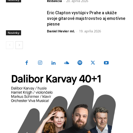
Redakcia
-
20. apríla 2026
Eric Clapton vystúpi v Prahe a ukáže
svoje gitarové majstrovstvo aj emotívne
piesne
Daniel Hevier ml.
-
19. apríla 2026
Novinky