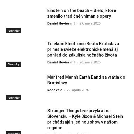
Einstein on the beach – dielo, ktoré
zmenilo tradičné vnímanie opery
Daniel Hevier ml.
-
27. mája 2026
Novinky
Telekom Electronic Beats Bratislava
prinesie svieže elektronické mená aj
pohľad do zákulisia nočného života
Daniel Hevier ml.
-
20. mája 2026
Novinky
Manfred Mann’s Earth Band sa vrátia do
Bratislavy
Redakcia
-
22. apríla 2026
Novinky
Stranger Things Live prvýkrát na
Slovensku – Kyle Dixon & Michael Stein
prichádzajú s jedinou show v našom
regióne
Novinky