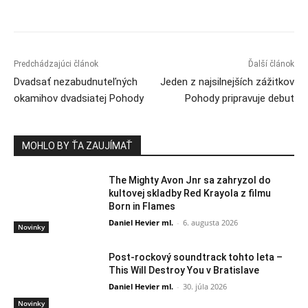
Predchádzajúci článok
Ďalší článok
Dvadsať nezabudnuteľných
Jeden z najsilnejších zážitkov
okamihov dvadsiatej Pohody
Pohody pripravuje debut
MOHLO BY ŤA ZAUJÍMAŤ
The Mighty Avon Jnr sa zahryzol do
kultovej skladby Red Krayola z filmu
Born in Flames
Daniel Hevier ml.
-
6. augusta 2026
Novinky
Post-rockový soundtrack tohto leta –
This Will Destroy You v Bratislave
Daniel Hevier ml.
-
30. júla 2026
Novinky