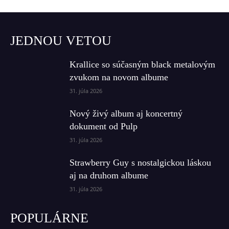
JEDNOU VETOU
Krallice so súčasným black metalovým
zvukom na novom albume
31. júla 2026
Nový živý album aj koncertný
dokument od Pulp
31. júla 2026
Strawberry Guy s nostalgickou láskou
aj na druhom albume
31. júla 2026
POPULÁRNE