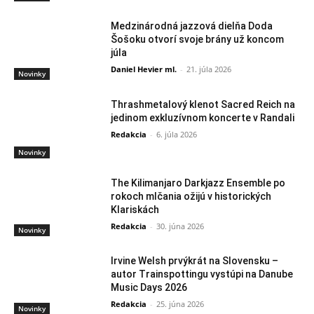
Medzinárodná jazzová dielňa Doda
Šošoku otvorí svoje brány už koncom
júla
Daniel Hevier ml.
-
21. júla 2026
Novinky
Thrashmetalový klenot Sacred Reich na
jedinom exkluzívnom koncerte v Randali
Redakcia
-
6. júla 2026
Novinky
The Kilimanjaro Darkjazz Ensemble po
rokoch mlčania ožijú v historických
Klariskách
Redakcia
-
30. júna 2026
Novinky
Irvine Welsh prvýkrát na Slovensku –
autor Trainspottingu vystúpi na Danube
Music Days 2026
Redakcia
-
25. júna 2026
Novinky