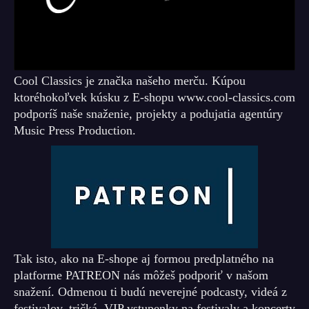
Cool Classics je značka našeho merču. Kúpou
ktoréhokoľvek kúsku z E-shopu www.cool-classics.com
podporíš naše snaženie, projekty a podujatia agentúry
Music Press Production.
Tak isto, ako na E-shope aj formou predplatného na
platforme PATREON nás môžeš podporiť v našom
snažení. Odmenou ti budú neverejné podcasty, videá z
festivalov, tričká, VIP vstupenky na festivaly a koncerty