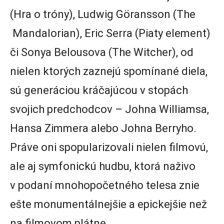
(Hra o tróny), Ludwig Göransson (The
Mandalorian), Eric Serra (Piaty element)
či Sonya Belousova (The Witcher), od
nielen ktorých zaznejú spomínané diela,
sú generáciou kráčajúcou v stopách
svojich predchodcov – Johna Williamsa,
Hansa Zimmera alebo Johna Berryho.
Práve oni spopularizovali nielen filmovú,
ale aj symfonickú hudbu, ktorá naživo
v podaní mnohopočetného telesa znie
ešte monumentálnejšie a epickejšie než
na filmovom plátne.