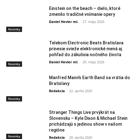
Einstein on the beach – dielo, ktoré
zmenilo tradičné vnímanie opery
Daniel Hevier ml.
-
27. mája 2026
Novinky
Telekom Electronic Beats Bratislava
prinesie svieže elektronické mená aj
pohľad do zákulisia nočného života
Daniel Hevier ml.
-
20. mája 2026
Novinky
Manfred Mann’s Earth Band sa vrátia do
Bratislavy
Redakcia
-
22. apríla 2026
Novinky
Stranger Things Live prvýkrát na
Slovensku – Kyle Dixon & Michael Stein
prichádzajú s jedinou show v našom
regióne
Novinky
Redakcia
-
20. apríla 2026