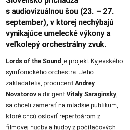
Slovensko prichádza
s audiovizuálnou šou (23. – 27.
september), v ktorej nechýbajú
vynikajúce umelecké výkony a
veľkolepý orchestrálny zvuk.
Lords of the Sound
je projekt Kyjevského
symfonického orchestra. Jeho
zakladatelia, producent
Andrey
Novatorov
a dirigent
Vitaly Saraginsky
,
sa chceli zamerať na mladšie publikum,
ktoré chcú osloviť repertoárom z
filmovej hudby a hudby z počítačových