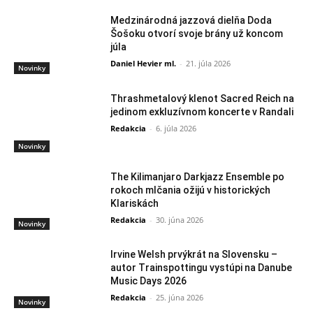
Medzinárodná jazzová dielňa Doda
Šošoku otvorí svoje brány už koncom
júla
Daniel Hevier ml.
-
21. júla 2026
Novinky
Thrashmetalový klenot Sacred Reich na
jedinom exkluzívnom koncerte v Randali
Redakcia
-
6. júla 2026
Novinky
The Kilimanjaro Darkjazz Ensemble po
rokoch mlčania ožijú v historických
Klariskách
Redakcia
-
30. júna 2026
Novinky
Irvine Welsh prvýkrát na Slovensku –
autor Trainspottingu vystúpi na Danube
Music Days 2026
Redakcia
-
25. júna 2026
Novinky