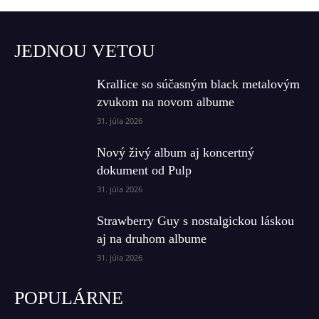
JEDNOU VETOU
Krallice so súčasným black metalovým
zvukom na novom albume
31. júla 2026
Nový živý album aj koncertný
dokument od Pulp
31. júla 2026
Strawberry Guy s nostalgickou láskou
aj na druhom albume
31. júla 2026
POPULÁRNE