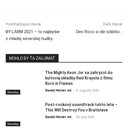
Predchádzajúci článok
Ďalší článok
BY:LARM 2021 – to najlepšie
Des Rocs si ide sóličko…
z mladej severskej hudby
MOHLO BY ŤA ZAUJÍMAŤ
The Mighty Avon Jnr sa zahryzol do
kultovej skladby Red Krayola z filmu
Born in Flames
Daniel Hevier ml.
-
6. augusta 2026
Novinky
Post-rockový soundtrack tohto leta –
This Will Destroy You v Bratislave
Daniel Hevier ml.
-
30. júla 2026
Novinky