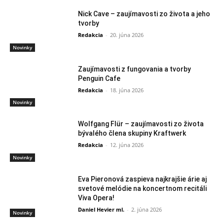
Nick Cave – zaujímavosti zo života a jeho
tvorby
Redakcia
-
20. júna 2026
Novinky
Zaujímavosti z fungovania a tvorby
Penguin Cafe
Redakcia
-
18. júna 2026
Novinky
Wolfgang Flür – zaujímavosti zo života
bývalého člena skupiny Kraftwerk
Redakcia
-
12. júna 2026
Novinky
Eva Pieronová zaspieva najkrajšie árie aj
svetové melódie na koncertnom recitáli
Viva Opera!
Daniel Hevier ml.
-
2. júna 2026
Novinky