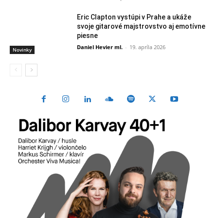
Eric Clapton vystúpi v Prahe a ukáže
svoje gitarové majstrovstvo aj emotívne
piesne
Daniel Hevier ml.
-
19. apríla 2026
Novinky