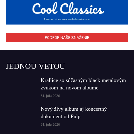
PODPOR NAŠE SNAŽENIE
JEDNOU VETOU
Krallice so súčasným black metalovým
zvukom na novom albume
31. júla 2026
Nový živý album aj koncertný
dokument od Pulp
31. júla 2026