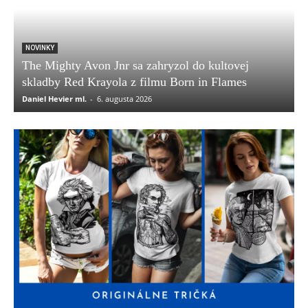
NOVINKY
The Mighty Avon Jnr sa zahryzol do kultovej
skladby Red Krayola z filmu Born in Flames
Daniel Hevier ml.
-
6. augusta 2026