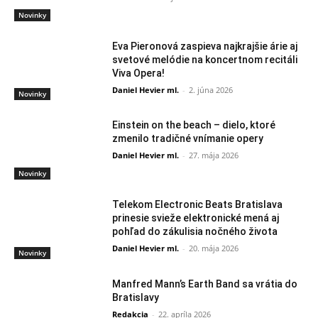
Novinky
Eva Pieronová zaspieva najkrajšie árie aj
svetové melódie na koncertnom recitáli
Viva Opera!
Daniel Hevier ml.
-
2. júna 2026
Novinky
Einstein on the beach – dielo, ktoré
zmenilo tradičné vnímanie opery
Daniel Hevier ml.
-
27. mája 2026
Novinky
Telekom Electronic Beats Bratislava
prinesie svieže elektronické mená aj
pohľad do zákulisia nočného života
Daniel Hevier ml.
-
20. mája 2026
Novinky
Manfred Mann’s Earth Band sa vrátia do
Bratislavy
Redakcia
-
22. apríla 2026