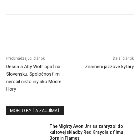
Predchádzajúci článok
Ďalší článok
Dessa a Aby Wolf opäť na
Znamení jazzové kytary
Slovensku. Spoločnosť im
nerobil nikto iný ako Modré
Hory
MOHLO BY ŤA ZAUJÍMAŤ
The Mighty Avon Jnr sa zahryzol do
kultovej skladby Red Krayola z filmu
Born in Flames