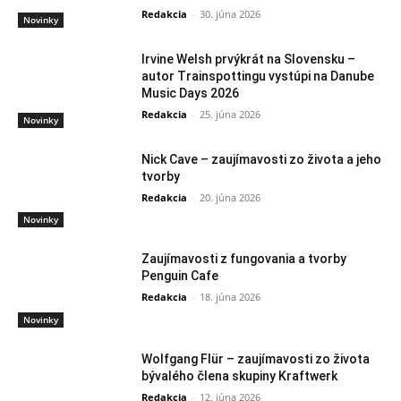
Redakcia
-
30. júna 2026
Novinky
Irvine Welsh prvýkrát na Slovensku –
autor Trainspottingu vystúpi na Danube
Music Days 2026
Redakcia
-
25. júna 2026
Novinky
Nick Cave – zaujímavosti zo života a jeho
tvorby
Redakcia
-
20. júna 2026
Novinky
Zaujímavosti z fungovania a tvorby
Penguin Cafe
Redakcia
-
18. júna 2026
Novinky
Wolfgang Flür – zaujímavosti zo života
bývalého člena skupiny Kraftwerk
Redakcia
-
12. júna 2026