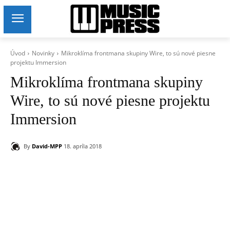
Úvod
Novinky
Mikroklíma frontmana skupiny Wire, to sú nové piesne
projektu Immersion
Mikroklíma frontmana skupiny
Wire, to sú nové piesne projektu
Immersion
By
David-MPP
18. apríla 2018