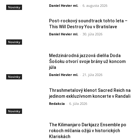
Daniel Hevier ml.
-
6. augusta 2026
Novinky
Post-rockový soundtrack tohto leta –
This Will Destroy You v Bratislave
Daniel Hevier ml.
-
30. júla 2026
Novinky
Medzinárodná jazzová dielňa Doda
Šošoku otvorí svoje brány už koncom
júla
Daniel Hevier ml.
-
21. júla 2026
Novinky
Thrashmetalový klenot Sacred Reich na
jedinom exkluzívnom koncerte v Randali
Redakcia
-
6. júla 2026
Novinky
The Kilimanjaro Darkjazz Ensemble po
rokoch mlčania ožijú v historických
Klariskách