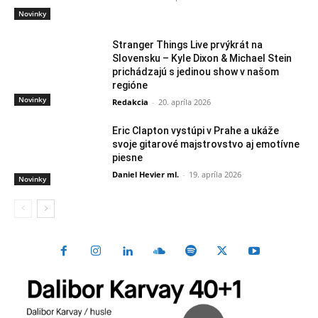
Novinky
Stranger Things Live prvýkrát na
Slovensku – Kyle Dixon & Michael Stein
prichádzajú s jedinou show v našom
regióne
Novinky
Redakcia
-
20. apríla 2026
Eric Clapton vystúpi v Prahe a ukáže
svoje gitarové majstrovstvo aj emotívne
piesne
Daniel Hevier ml.
-
19. apríla 2026
Novinky