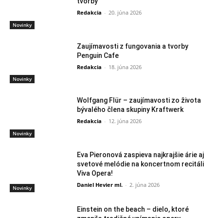
tvorby
Redakcia
-
20. júna 2026
Novinky
Zaujímavosti z fungovania a tvorby
Penguin Cafe
Redakcia
-
18. júna 2026
Novinky
Wolfgang Flür – zaujímavosti zo života
bývalého člena skupiny Kraftwerk
Redakcia
-
12. júna 2026
Novinky
Eva Pieronová zaspieva najkrajšie árie aj
svetové melódie na koncertnom recitáli
Viva Opera!
Daniel Hevier ml.
-
2. júna 2026
Novinky
Einstein on the beach – dielo, ktoré