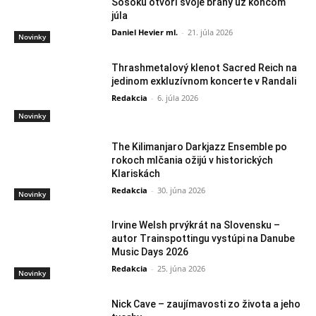
Šošoku otvorí svoje brány už koncom
júla
Daniel Hevier ml.
-
21. júla 2026
Novinky
Thrashmetalový klenot Sacred Reich na
jedinom exkluzívnom koncerte v Randali
Redakcia
-
6. júla 2026
Novinky
The Kilimanjaro Darkjazz Ensemble po
rokoch mlčania ožijú v historických
Klariskách
Redakcia
-
30. júna 2026
Novinky
Irvine Welsh prvýkrát na Slovensku –
autor Trainspottingu vystúpi na Danube
Music Days 2026
Redakcia
-
25. júna 2026
Novinky
Nick Cave – zaujímavosti zo života a jeho