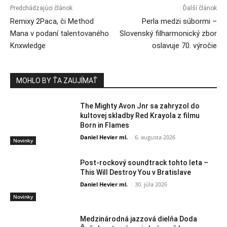
Predchádzajúci článok
Ďalší článok
Remixy 2Paca, či Method
Perla medzi súbormi –
Mana v podaní talentovaného
Slovenský filharmonický zbor
Knxwledge
oslavuje 70. výročie
MOHLO BY ŤA ZAUJÍMAŤ
The Mighty Avon Jnr sa zahryzol do
kultovej skladby Red Krayola z filmu
Born in Flames
Daniel Hevier ml.
-
6. augusta 2026
Novinky
Post-rockový soundtrack tohto leta –
This Will Destroy You v Bratislave
Daniel Hevier ml.
-
30. júla 2026
Novinky
Medzinárodná jazzová dielňa Doda