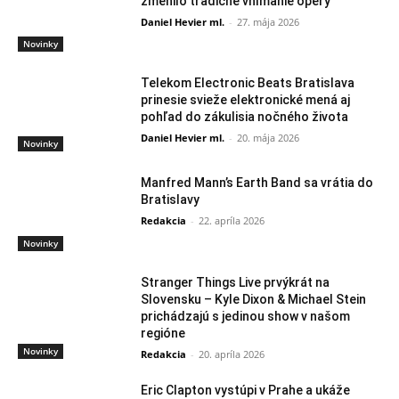
zmenilo tradičné vnímanie opery
Daniel Hevier ml.
-
27. mája 2026
Novinky
Telekom Electronic Beats Bratislava
prinesie svieže elektronické mená aj
pohľad do zákulisia nočného života
Daniel Hevier ml.
-
20. mája 2026
Novinky
Manfred Mann’s Earth Band sa vrátia do
Bratislavy
Redakcia
-
22. apríla 2026
Novinky
Stranger Things Live prvýkrát na
Slovensku – Kyle Dixon & Michael Stein
prichádzajú s jedinou show v našom
regióne
Novinky
Redakcia
-
20. apríla 2026
Eric Clapton vystúpi v Prahe a ukáže