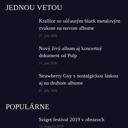
JEDNOU VETOU
Krallice so súčasným black metalovým
zvukom na novom albume
31. júla 2026
Nový živý album aj koncertný
dokument od Pulp
31. júla 2026
Strawberry Guy s nostalgickou láskou
aj na druhom albume
31. júla 2026
POPULÁRNE
Sziget festival 2019 v obrazoch
15. augusta 2019