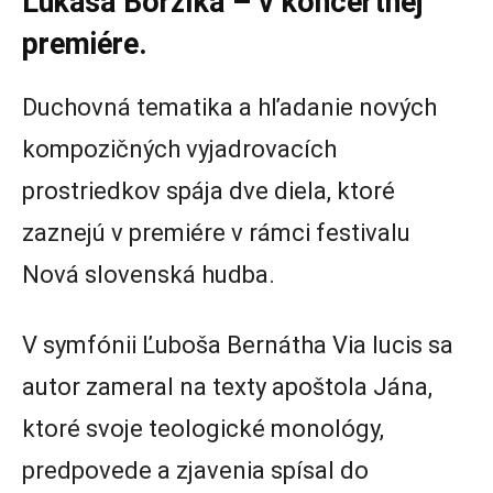
Lukáša Borzíka – v koncertnej
premiére.
Duchovná tematika a hľadanie nových
kompozičných vyjadrovacích
prostriedkov spája dve diela, ktoré
zaznejú v premiére v rámci festivalu
Nová slovenská hudba.
V symfónii Ľuboša Bernátha Via lucis sa
autor zameral na texty apoštola Jána,
ktoré svoje teologické monológy,
predpovede a zjavenia spísal do