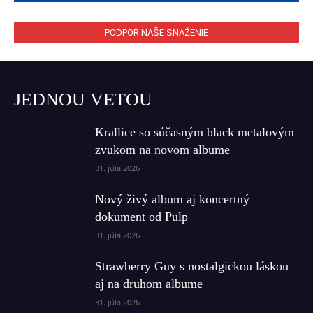
PODPOR NAŠE SNAŽENIE
JEDNOU VETOU
Krallice so súčasným black metalovým
zvukom na novom albume
31. júla 2026
Nový živý album aj koncertný
dokument od Pulp
31. júla 2026
Strawberry Guy s nostalgickou láskou
aj na druhom albume
31. júla 2026