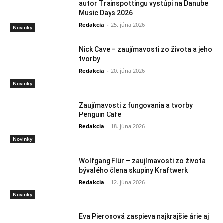
autor Trainspottingu vystúpi na Danube
Music Days 2026
Redakcia
-
25. júna 2026
Novinky
Nick Cave – zaujímavosti zo života a jeho
tvorby
Redakcia
-
20. júna 2026
Novinky
Zaujímavosti z fungovania a tvorby
Penguin Cafe
Redakcia
-
18. júna 2026
Novinky
Wolfgang Flür – zaujímavosti zo života
bývalého člena skupiny Kraftwerk
Redakcia
-
12. júna 2026
Novinky
Eva Pieronová zaspieva najkrajšie árie aj