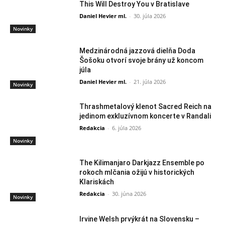
This Will Destroy You v Bratislave
Daniel Hevier ml.
-
30. júla 2026
Novinky
Medzinárodná jazzová dielňa Doda
Šošoku otvorí svoje brány už koncom
júla
Daniel Hevier ml.
-
21. júla 2026
Novinky
Thrashmetalový klenot Sacred Reich na
jedinom exkluzívnom koncerte v Randali
Redakcia
-
6. júla 2026
Novinky
The Kilimanjaro Darkjazz Ensemble po
rokoch mlčania ožijú v historických
Klariskách
Redakcia
-
30. júna 2026
Novinky
Irvine Welsh prvýkrát na Slovensku –