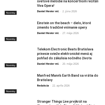
svetové melódie na koncertnom recitáli
Viva Opera!
Daniel Hevier ml.
-
2. júna 2026
Novinky
Einstein on the beach – dielo, ktoré
zmenilo tradičné vnímanie opery
Daniel Hevier ml.
-
27. mája 2026
Novinky
Telekom Electronic Beats Bratislava
prinesie svieže elektronické mená aj
pohľad do zákulisia nočného života
Daniel Hevier ml.
-
20. mája 2026
Novinky
Manfred Mann’s Earth Band sa vrátia do
Bratislavy
Redakcia
-
22. apríla 2026
Novinky
Stranger Things Live prvýkrát na