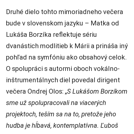
Druhé dielo tohto mimoriadneho večera
bude v slovenskom jazyku – Matka od
Lukáša Borzíka reflektuje sériu
dvanástich modlitieb k Márii a prináša iný
pohľad na symfóniu ako obsahový celok.
O spolupráci s autormi oboch vokálno-
inštrumentálnych diel povedal dirigent
večera Ondrej Olos: „
S Lukášom Borzíkom
sme už spolupracovali na viacerých
projektoch, teším sa na to, pretože jeho
hudba je hĺbavá, kontemplatívna. Ľuboš