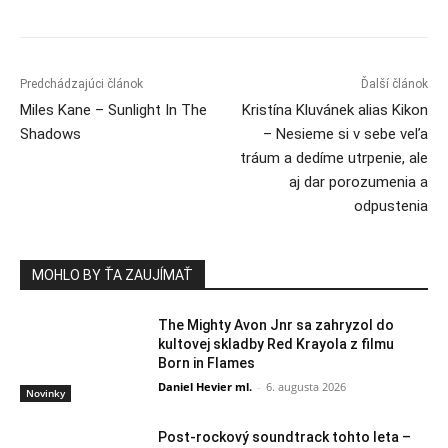
Predchádzajúci článok
Ďalší článok
Miles Kane – Sunlight In The
Kristína Kluvánek alias Kikon
Shadows
– Nesieme si v sebe veľa
tráum a dedíme utrpenie, ale
aj dar porozumenia a
odpustenia
MOHLO BY ŤA ZAUJÍMAŤ
The Mighty Avon Jnr sa zahryzol do
kultovej skladby Red Krayola z filmu
Born in Flames
Daniel Hevier ml.
-
6. augusta 2026
Novinky
Post-rockový soundtrack tohto leta –