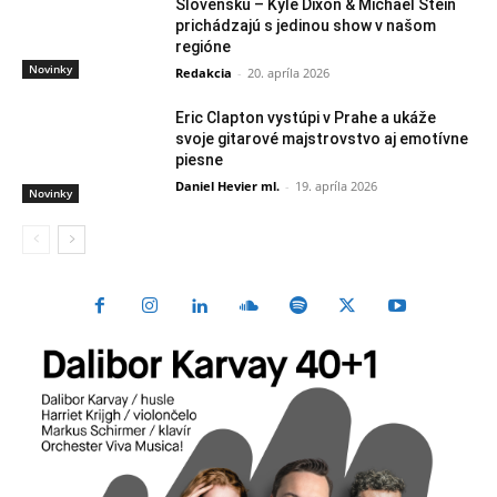
Slovensku – Kyle Dixon & Michael Stein
prichádzajú s jedinou show v našom
regióne
Novinky
Redakcia
-
20. apríla 2026
Eric Clapton vystúpi v Prahe a ukáže
svoje gitarové majstrovstvo aj emotívne
piesne
Daniel Hevier ml.
-
19. apríla 2026
Novinky