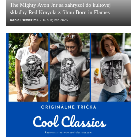
The Mighty Avon Jnr sa zahryzol do kultovej
skladby Red Krayola z filmu Born in Flames
Daniel Hevier ml.
-
6. augusta 2026