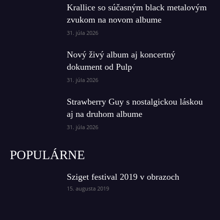
Krallice so súčasným black metalovým
zvukom na novom albume
31. júla 2026
Nový živý album aj koncertný
dokument od Pulp
31. júla 2026
Strawberry Guy s nostalgickou láskou
aj na druhom albume
31. júla 2026
POPULÁRNE
Sziget festival 2019 v obrazoch
15. augusta 2019