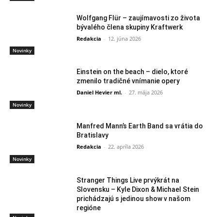
Wolfgang Flür – zaujímavosti zo života
bývalého člena skupiny Kraftwerk
Redakcia
-
12. júna 2026
Novinky
Einstein on the beach – dielo, ktoré
zmenilo tradičné vnímanie opery
Daniel Hevier ml.
-
27. mája 2026
Novinky
Manfred Mann’s Earth Band sa vrátia do
Bratislavy
Redakcia
-
22. apríla 2026
Novinky
Stranger Things Live prvýkrát na
Slovensku – Kyle Dixon & Michael Stein
prichádzajú s jedinou show v našom
regióne