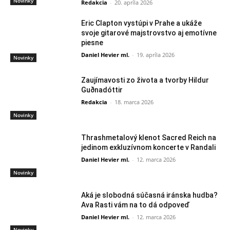
Novinky
Redakcia
-
20. apríla 2026
Eric Clapton vystúpi v Prahe a ukáže
svoje gitarové majstrovstvo aj emotívne
piesne
Daniel Hevier ml.
-
19. apríla 2026
Novinky
Zaujímavosti zo života a tvorby Hildur
Guðnadóttir
Redakcia
-
18. marca 2026
Novinky
Thrashmetalový klenot Sacred Reich na
jedinom exkluzívnom koncerte v Randali
Daniel Hevier ml.
-
12. marca 2026
Novinky
Aká je slobodná súčasná iránska hudba?
Ava Rasti vám na to dá odpoveď
Daniel Hevier ml.
-
12. marca 2026
Novinky