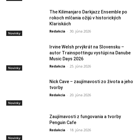
The Kilimanjaro Darkjazz Ensemble po
rokoch mlčania ožijú v historických
Klariskách
Redakcia
-
30. júna 2026
Novinky
Irvine Welsh prvýkrát na Slovensku –
autor Trainspottingu vystúpi na Danube
Music Days 2026
Redakcia
-
25. júna 2026
Novinky
Nick Cave – zaujímavosti zo života a jeho
tvorby
Redakcia
-
20. júna 2026
Novinky
Zaujímavosti z fungovania a tvorby
Penguin Cafe
Redakcia
-
18. júna 2026
Novinky