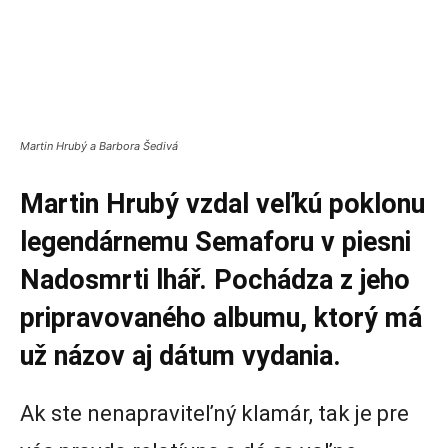
M
artin Hrubý a Barbora Šedivá
Martin Hrubý vzdal veľkú poklonu
legendárnemu Semaforu v piesni
Nadosmrti lhář. Pochádza z jeho
pripravovaného albumu, ktorý má
už názov aj dátum vydania.
Ak ste nenapraviteľný klamár, tak je pre