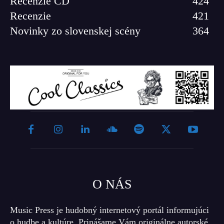
Recenzie CD
424
Recenzie
421
Novinky zo slovenskej scény
364
O NÁS
Music Press je hudobný internetový portál informujúci
o hudbe a kultúre. Prinášame Vám originálne autorské