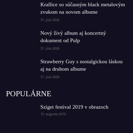
Krallice so súčasným black metalovým
zvukom na novom albume
31. júla 2026
Nový živý album aj koncertný
dokument od Pulp
31. júla 2026
Strawberry Guy s nostalgickou láskou
aj na druhom albume
31. júla 2026
POPULÁRNE
Sziget festival 2019 v obrazoch
15. augusta 2019