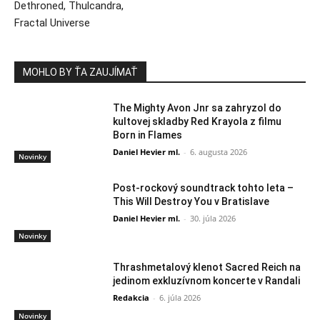
Dethroned, Thulcandra,
Fractal Universe
MOHLO BY ŤA ZAUJÍMAŤ
The Mighty Avon Jnr sa zahryzol do
kultovej skladby Red Krayola z filmu
Born in Flames
Daniel Hevier ml.
-
6. augusta 2026
Novinky
Post-rockový soundtrack tohto leta –
This Will Destroy You v Bratislave
Daniel Hevier ml.
-
30. júla 2026
Novinky
Thrashmetalový klenot Sacred Reich na
jedinom exkluzívnom koncerte v Randali
Redakcia
-
6. júla 2026
Novinky