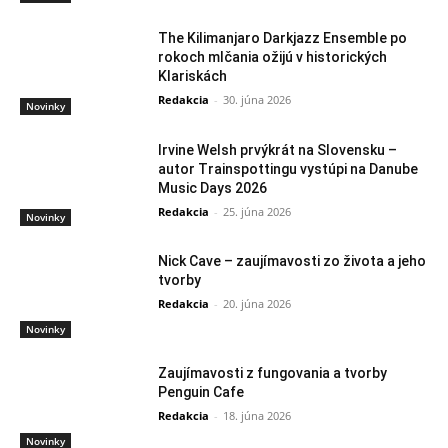
The Kilimanjaro Darkjazz Ensemble po
rokoch mlčania ožijú v historických
Klariskách
Redakcia
-
30. júna 2026
Novinky
Irvine Welsh prvýkrát na Slovensku –
autor Trainspottingu vystúpi na Danube
Music Days 2026
Redakcia
-
25. júna 2026
Novinky
Nick Cave – zaujímavosti zo života a jeho
tvorby
Redakcia
-
20. júna 2026
Novinky
Zaujímavosti z fungovania a tvorby
Penguin Cafe
Redakcia
-
18. júna 2026
Novinky