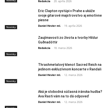
Novinky
Redakcia
-
20. apríla 2026
Eric Clapton vystúpi v Prahe a ukáže
svoje gitarové majstrovstvo aj emotívne
piesne
Daniel Hevier ml.
-
19. apríla 2026
Novinky
Zaujímavosti zo života a tvorby Hildur
Guðnadóttir
Redakcia
-
18. marca 2026
Novinky
Thrashmetalový klenot Sacred Reich na
jedinom exkluzívnom koncerte v Randali
Daniel Hevier ml.
-
12. marca 2026
Novinky
Aká je slobodná súčasná iránska hudba?
Ava Rasti vám na to dá odpoveď
Daniel Hevier ml.
-
12. marca 2026
Novinky