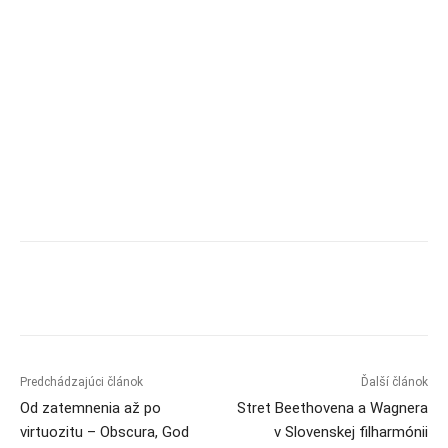
Predchádzajúci článok
Ďalší článok
Od zatemnenia až po
Stret Beethovena a Wagnera
virtuozitu – Obscura, God
v Slovenskej filharmónii