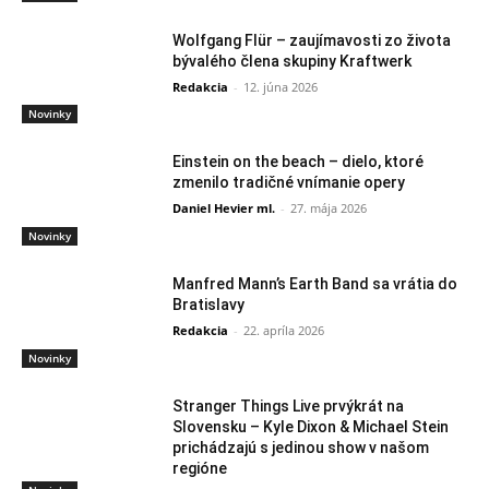
Wolfgang Flür – zaujímavosti zo života
bývalého člena skupiny Kraftwerk
Redakcia
-
12. júna 2026
Novinky
Einstein on the beach – dielo, ktoré
zmenilo tradičné vnímanie opery
Daniel Hevier ml.
-
27. mája 2026
Novinky
Manfred Mann’s Earth Band sa vrátia do
Bratislavy
Redakcia
-
22. apríla 2026
Novinky
Stranger Things Live prvýkrát na
Slovensku – Kyle Dixon & Michael Stein
prichádzajú s jedinou show v našom
regióne