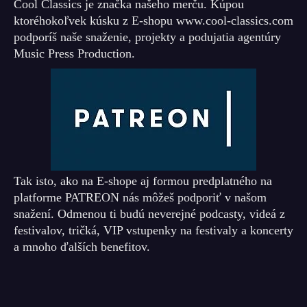
Cool Classics je značka našeho merču. Kúpou
ktoréhokoľvek kúsku z E-shopu www.cool-classics.com
podporíš naše snaženie, projekty a podujatia agentúry
Music Press Production.
Tak isto, ako na E-shope aj formou predplatného na
platforme PATREON nás môžeš podporiť v našom
snažení. Odmenou ti budú neverejné podcasty, videá z
festivalov, tričká, VIP vstupenky na festivaly a koncerty
a mnoho ďalších benefitov.