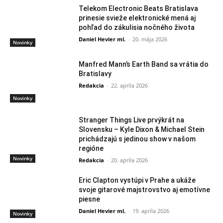
Telekom Electronic Beats Bratislava
prinesie svieže elektronické mená aj
pohľad do zákulisia nočného života
Daniel Hevier ml.
-
20. mája 2026
Novinky
Manfred Mann’s Earth Band sa vrátia do
Bratislavy
Redakcia
-
22. apríla 2026
Novinky
Stranger Things Live prvýkrát na
Slovensku – Kyle Dixon & Michael Stein
prichádzajú s jedinou show v našom
regióne
Novinky
Redakcia
-
20. apríla 2026
Eric Clapton vystúpi v Prahe a ukáže
svoje gitarové majstrovstvo aj emotívne
piesne
Daniel Hevier ml.
-
19. apríla 2026
Novinky