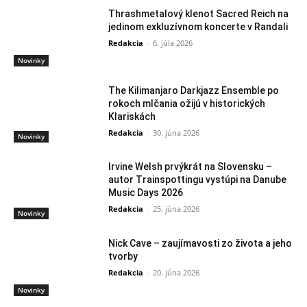
Thrashmetalový klenot Sacred Reich na
jedinom exkluzívnom koncerte v Randali
Redakcia
-
6. júla 2026
Novinky
The Kilimanjaro Darkjazz Ensemble po
rokoch mlčania ožijú v historických
Klariskách
Redakcia
-
30. júna 2026
Novinky
Irvine Welsh prvýkrát na Slovensku –
autor Trainspottingu vystúpi na Danube
Music Days 2026
Redakcia
-
25. júna 2026
Novinky
Nick Cave – zaujímavosti zo života a jeho
tvorby
Redakcia
-
20. júna 2026
Novinky