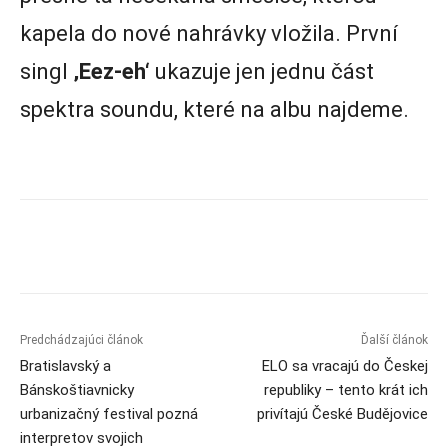
kapela do nové nahrávky vložila. První
singl
‚Eez-eh‘
ukazuje jen jednu část
spektra soundu, které na albu najdeme.
Predchádzajúci článok
Ďalší článok
Bratislavský a
ELO sa vracajú do Českej
Bánskoštiavnicky
republiky – tento krát ich
urbanizačný festival pozná
privítajú České Budějovice
interpretov svojich