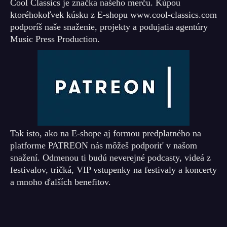
Cool Classics je značka našeho merču. Kúpou
ktoréhokoľvek kúsku z E-shopu www.cool-classics.com
podporíš naše snaženie, projekty a podujatia agentúry
Music Press Production.
Tak isto, ako na E-shope aj formou predplatného na
platforme PATREON nás môžeš podporiť v našom
snažení. Odmenou ti budú neverejné podcasty, videá z
festivalov, tričká, VIP vstupenky na festivaly a koncerty
a mnoho ďalších benefitov.