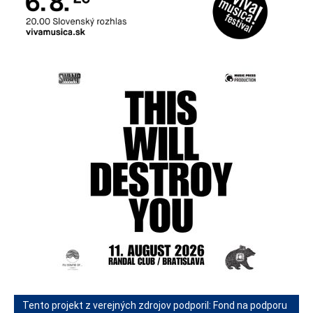
Tento projekt z verejných zdrojov podporil: Fond na podporu