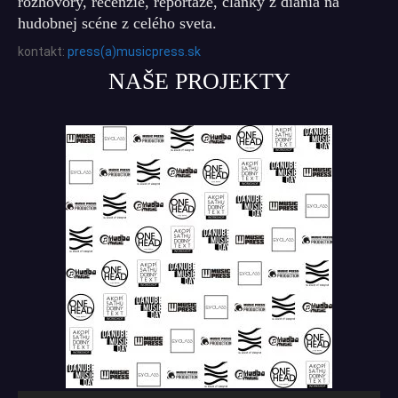
rozhovory, recenzie, reportáže, články z diania na
hudobnej scéne z celého sveta.
kontakt:
press(a)musicpress.sk
NAŠE PROJEKTY