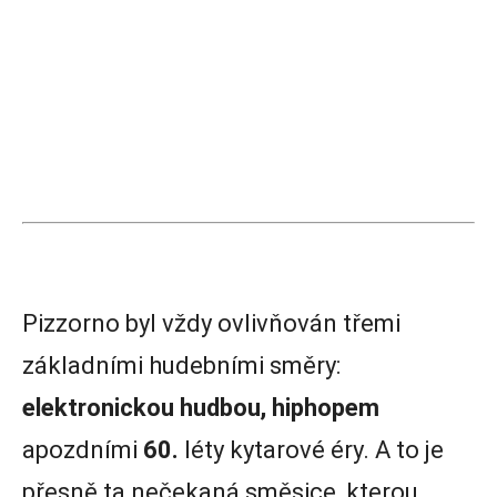
Pizzorno byl vždy ovlivňován třemi
základními hudebními směry:
elektronickou hudbou, hiphopem
apozdními
60.
léty kytarové éry. A to je
přesně ta nečekaná směsice, kterou