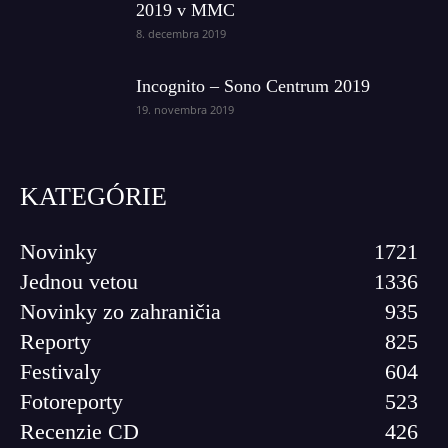
2019 v MMC
8. decembra 2019
Incognito – Sono Centrum 2019
19. novembra 2019
KATEGÓRIE
Novinky
1721
Jednou vetou
1336
Novinky zo zahraničia
935
Reporty
825
Festivaly
604
Fotoreporty
523
Recenzie CD
426