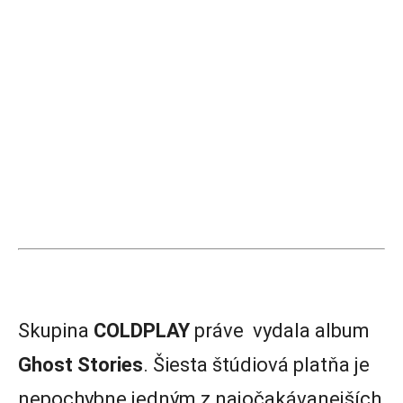
Skupina
COLDPLAY
práve vydala album
Ghost Stories
. Šiesta štúdiová platňa je
nepochybne jedným z najočakávanejších