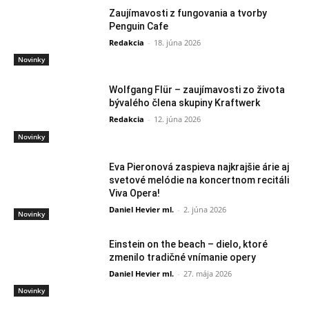
Zaujímavosti z fungovania a tvorby
Penguin Cafe
Redakcia
-
18. júna 2026
Novinky
Wolfgang Flür – zaujímavosti zo života
bývalého člena skupiny Kraftwerk
Redakcia
-
12. júna 2026
Novinky
Eva Pieronová zaspieva najkrajšie árie aj
svetové melódie na koncertnom recitáli
Viva Opera!
Daniel Hevier ml.
-
2. júna 2026
Novinky
Einstein on the beach – dielo, ktoré
zmenilo tradičné vnímanie opery
Daniel Hevier ml.
-
27. mája 2026
Novinky