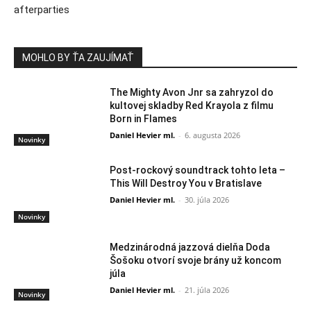
afterparties
MOHLO BY ŤA ZAUJÍMAŤ
The Mighty Avon Jnr sa zahryzol do
kultovej skladby Red Krayola z filmu
Born in Flames
Daniel Hevier ml.
-
6. augusta 2026
Novinky
Post-rockový soundtrack tohto leta –
This Will Destroy You v Bratislave
Daniel Hevier ml.
-
30. júla 2026
Novinky
Medzinárodná jazzová dielňa Doda
Šošoku otvorí svoje brány už koncom
júla
Daniel Hevier ml.
-
21. júla 2026
Novinky