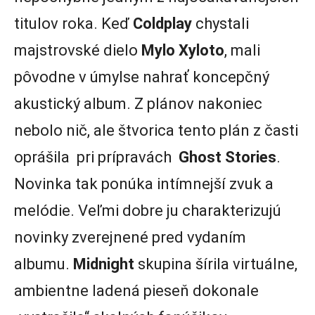
titulov roka. Keď
Coldplay
chystali
majstrovské dielo
Mylo Xyloto
, mali
pôvodne v úmylse nahrať koncepčný
akustický album. Z plánov nakoniec
nebolo nič, ale štvorica tento plán z časti
oprášila pri prípravách
Ghost Stories
.
Novinka tak ponúka intímnejší zvuk a
melódie. Veľmi dobre ju charakterizujú
novinky zverejnené pred vydaním
albumu.
Midnight
skupina šírila virtuálne,
ambientne ladená pieseň dokonale