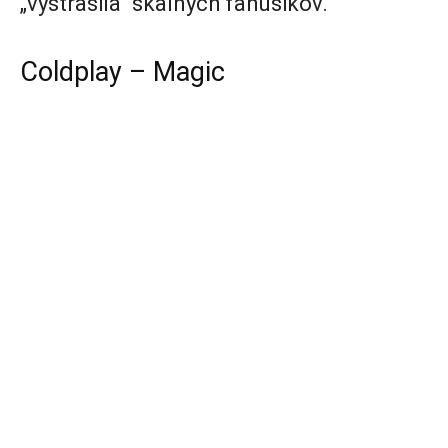
„vystrašila“ skalných fanúšikov.
Coldplay – Magic