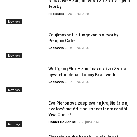
Nick Cave – zaujímavosti zo života a jeho
tvorby
Redakcia
-
20. júna 2026
Novinky
Zaujímavosti z fungovania a tvorby
Penguin Cafe
Redakcia
-
18. júna 2026
Novinky
Wolfgang Flür – zaujímavosti zo života
bývalého člena skupiny Kraftwerk
Redakcia
-
12. júna 2026
Novinky
Eva Pieronová zaspieva najkrajšie árie aj
svetové melódie na koncertnom recitáli
Viva Opera!
Daniel Hevier ml.
-
2. júna 2026
Novinky