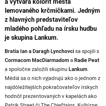
a vytvára kolorit mesta
lemovaného krčmičkami. Jedným
z hlavných predstaviteľov
mladého pohľadu na írsku hudbu
je skupina Lankum.
Bratia Ian a Daragh Lynchovci
sa spojili s
Cormacom MacDiarmadom
a
Radie Peat
a spoločne založili skupinu
Lankum
.
Médiá sa o nich vyjadrujú ako o jednom z
najdôležitejších pokračovateľov írskych
hodnôt prezentovaných v kapelách ako
Patrik Street či The Chieftains. Kultúrne