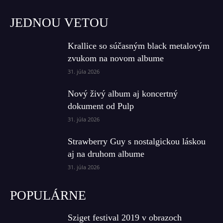
JEDNOU VETOU
Krallice so súčasným black metalovým
zvukom na novom albume
31. júla 2026
Nový živý album aj koncertný
dokument od Pulp
31. júla 2026
Strawberry Guy s nostalgickou láskou
aj na druhom albume
31. júla 2026
POPULÁRNE
Sziget festival 2019 v obrazoch