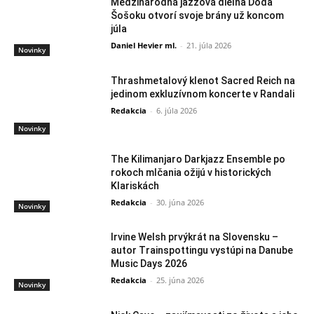
Medzinárodná jazzová dielňa Doda
Šošoku otvorí svoje brány už koncom
júla
Daniel Hevier ml.
-
21. júla 2026
Novinky
Thrashmetalový klenot Sacred Reich na
jedinom exkluzívnom koncerte v Randali
Redakcia
-
6. júla 2026
Novinky
The Kilimanjaro Darkjazz Ensemble po
rokoch mlčania ožijú v historických
Klariskách
Redakcia
-
30. júna 2026
Novinky
Irvine Welsh prvýkrát na Slovensku –
autor Trainspottingu vystúpi na Danube
Music Days 2026
Redakcia
-
25. júna 2026
Novinky