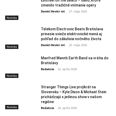
Einstein on the beach – dielo, ktoré
zmenilo tradičné vnímanie opery
Daniel Hevier ml.
-
27. mája 2026
Novinky
Telekom Electronic Beats Bratislava
prinesie svieže elektronické mená aj
pohľad do zákulisia nočného života
Daniel Hevier ml.
-
20. mája 2026
Novinky
Manfred Mann’s Earth Band sa vrátia do
Bratislavy
Redakcia
-
22. apríla 2026
Novinky
Stranger Things Live prvýkrát na
Slovensku – Kyle Dixon & Michael Stein
prichádzajú s jedinou show v našom
regióne
Novinky
Redakcia
-
20. apríla 2026