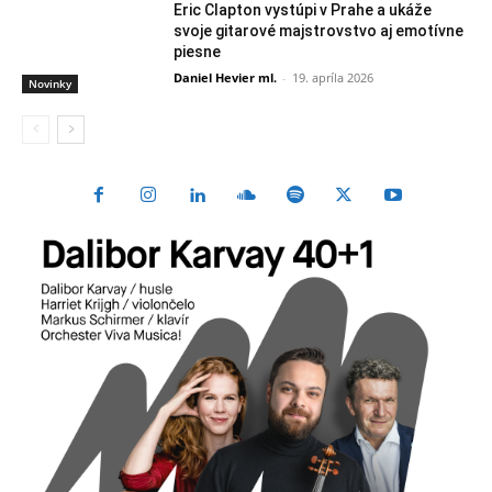
Eric Clapton vystúpi v Prahe a ukáže
svoje gitarové majstrovstvo aj emotívne
piesne
Daniel Hevier ml.
-
19. apríla 2026
Novinky