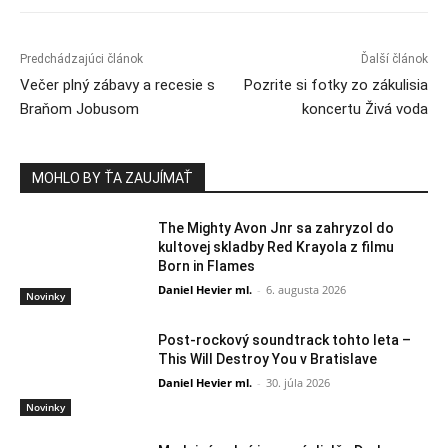
Predchádzajúci článok
Ďalší článok
Večer plný zábavy a recesie s
Pozrite si fotky zo zákulisia
Braňom Jobusom
koncertu Živá voda
MOHLO BY ŤA ZAUJÍMAŤ
The Mighty Avon Jnr sa zahryzol do
kultovej skladby Red Krayola z filmu
Born in Flames
Daniel Hevier ml.
-
6. augusta 2026
Novinky
Post-rockový soundtrack tohto leta –
This Will Destroy You v Bratislave
Daniel Hevier ml.
-
30. júla 2026
Novinky