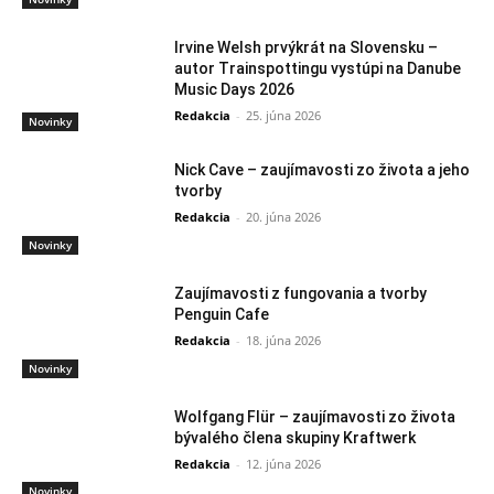
Irvine Welsh prvýkrát na Slovensku –
autor Trainspottingu vystúpi na Danube
Music Days 2026
Redakcia
-
25. júna 2026
Novinky
Nick Cave – zaujímavosti zo života a jeho
tvorby
Redakcia
-
20. júna 2026
Novinky
Zaujímavosti z fungovania a tvorby
Penguin Cafe
Redakcia
-
18. júna 2026
Novinky
Wolfgang Flür – zaujímavosti zo života
bývalého člena skupiny Kraftwerk
Redakcia
-
12. júna 2026
Novinky