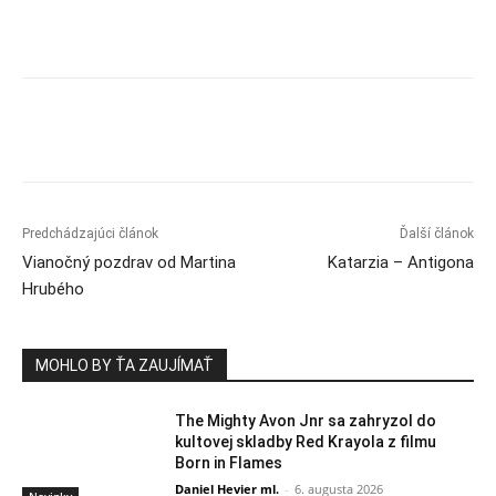
Predchádzajúci článok
Ďalší článok
Vianočný pozdrav od Martina
Katarzia – Antigona
Hrubého
MOHLO BY ŤA ZAUJÍMAŤ
The Mighty Avon Jnr sa zahryzol do
kultovej skladby Red Krayola z filmu
Born in Flames
Daniel Hevier ml.
-
6. augusta 2026
Novinky