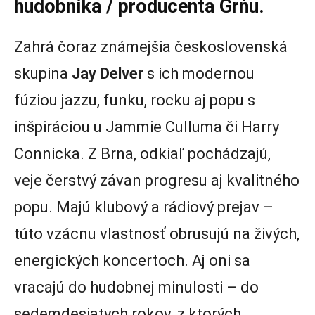
hudobníka / producenta Grňu.
Zahrá čoraz známejšia československá
skupina
Jay Delver
s ich modernou
fúziou jazzu, funku, rocku aj popu s
inšpiráciou u Jammie Culluma či Harry
Connicka. Z Brna, odkiaľ pochádzajú,
veje čerstvý závan progresu aj kvalitného
popu. Majú klubový a rádiový prejav –
túto vzácnu vlastnosť obrusujú na živých,
energických koncertoch. Aj oni sa
vracajú do hudobnej minulosti – do
sedemdesiatych rokov, z ktorých