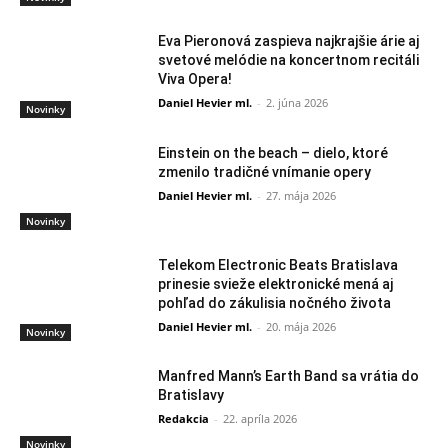
Eva Pieronová zaspieva najkrajšie árie aj
svetové melódie na koncertnom recitáli
Viva Opera!
Daniel Hevier ml.
-
2. júna 2026
Novinky
Einstein on the beach – dielo, ktoré
zmenilo tradičné vnímanie opery
Daniel Hevier ml.
-
27. mája 2026
Novinky
Telekom Electronic Beats Bratislava
prinesie svieže elektronické mená aj
pohľad do zákulisia nočného života
Daniel Hevier ml.
-
20. mája 2026
Novinky
Manfred Mann’s Earth Band sa vrátia do
Bratislavy
Redakcia
-
22. apríla 2026
Novinky