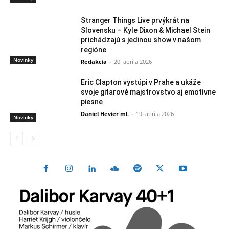
Stranger Things Live prvýkrát na
Slovensku – Kyle Dixon & Michael Stein
prichádzajú s jedinou show v našom
regióne
Novinky
Redakcia
-
20. apríla 2026
Eric Clapton vystúpi v Prahe a ukáže
svoje gitarové majstrovstvo aj emotívne
piesne
Daniel Hevier ml.
-
19. apríla 2026
Novinky