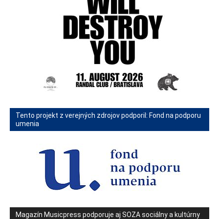
Tento projekt z verejných zdrojov podporil: Fond na podporu
umenia
Magazín Musicpress podporuje aj SOZA sociálny a kultúrny