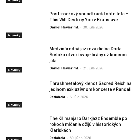
Post-rockový soundtrack tohto leta –
This Will Destroy You v Bratislave
Daniel Hevier ml.
-
30. júla 2026
Novinky
Medzinárodná jazzová dielňa Doda
Šošoku otvorí svoje brány už koncom
júla
Daniel Hevier ml.
-
21. júla 2026
Novinky
Thrashmetalový klenot Sacred Reich na
jedinom exkluzívnom koncerte v Randali
Redakcia
-
6. júla 2026
Novinky
The Kilimanjaro Darkjazz Ensemble po
rokoch mlčania ožijú v historických
Klariskách
Redakcia
-
30. júna 2026
Novinky