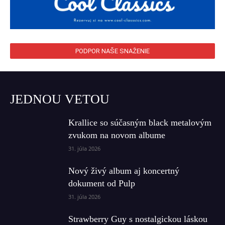
PODPOR NAŠE SNAŽENIE
JEDNOU VETOU
Krallice so súčasným black metalovým
zvukom na novom albume
31. júla 2026
Nový živý album aj koncertný
dokument od Pulp
31. júla 2026
Strawberry Guy s nostalgickou láskou