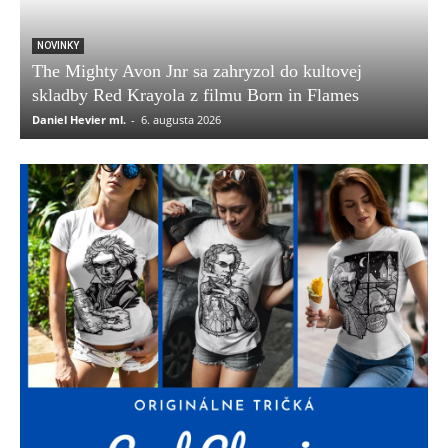
NOVINKY
The Mighty Avon Jnr sa zahryzol do kultovej
skladby Red Krayola z filmu Born in Flames
Daniel Hevier ml.
-
6. augusta 2026