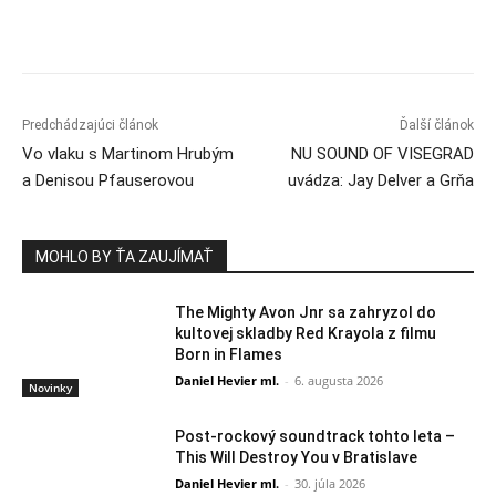
Predchádzajúci článok
Ďalší článok
Vo vlaku s Martinom Hrubým
NU SOUND OF VISEGRAD
a Denisou Pfauserovou
uvádza: Jay Delver a Grňa
MOHLO BY ŤA ZAUJÍMAŤ
The Mighty Avon Jnr sa zahryzol do
kultovej skladby Red Krayola z filmu
Born in Flames
Daniel Hevier ml.
-
6. augusta 2026
Novinky
Post-rockový soundtrack tohto leta –
This Will Destroy You v Bratislave
Daniel Hevier ml.
-
30. júla 2026