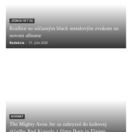
JEDNOU VETOU
Krallice so súčasným black metalovým zvukom na
novom albume
Redakcia
-
31. júla 2026
NOVINKY
The Mighty Avon Jnr sa zahryzol do kultovej
skladby Red Krayola z filmu Born in Flames