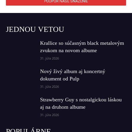
PODPOR NAŠE SNAŽENIE
JEDNOU VETOU
Krallice so súčasným black metalovým
zvukom na novom albume
31. júla 2026
Nový živý album aj koncertný
dokument od Pulp
31. júla 2026
Strawberry Guy s nostalgickou láskou
aj na druhom albume
31. júla 2026
POPULÁRNE