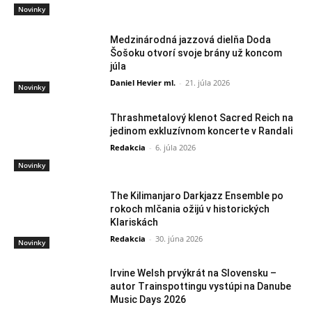
Novinky
Medzinárodná jazzová dielňa Doda
Šošoku otvorí svoje brány už koncom
júla
Daniel Hevier ml.
-
21. júla 2026
Novinky
Thrashmetalový klenot Sacred Reich na
jedinom exkluzívnom koncerte v Randali
Redakcia
-
6. júla 2026
Novinky
The Kilimanjaro Darkjazz Ensemble po
rokoch mlčania ožijú v historických
Klariskách
Redakcia
-
30. júna 2026
Novinky
Irvine Welsh prvýkrát na Slovensku –
autor Trainspottingu vystúpi na Danube
Music Days 2026