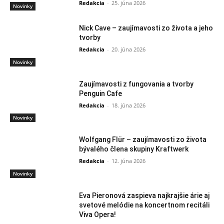
Redakcia
-
25. júna 2026
Novinky
Nick Cave – zaujímavosti zo života a jeho
tvorby
Redakcia
-
20. júna 2026
Novinky
Zaujímavosti z fungovania a tvorby
Penguin Cafe
Redakcia
-
18. júna 2026
Novinky
Wolfgang Flür – zaujímavosti zo života
bývalého člena skupiny Kraftwerk
Redakcia
-
12. júna 2026
Novinky
Eva Pieronová zaspieva najkrajšie árie aj
svetové melódie na koncertnom recitáli
Viva Opera!