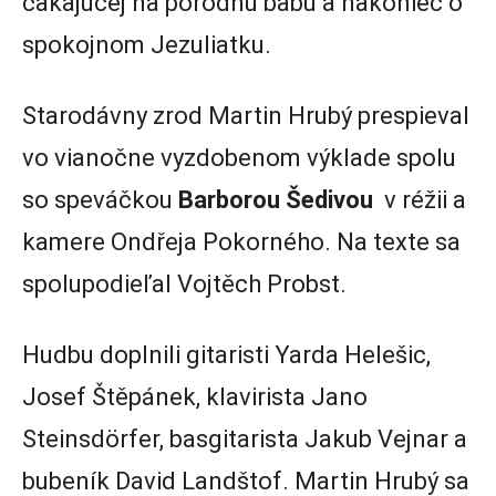
čakajúcej na pôrodnú babu a nakoniec o
spokojnom Jezuliatku.
Starodávny zrod Martin Hrubý prespieval
vo vianočne vyzdobenom výklade spolu
so speváčkou
Barborou Šedivou
v réžii a
kamere Ondřeja Pokorného. Na texte sa
spolupodieľal Vojtěch Probst.
Hudbu doplnili gitaristi Yarda Helešic,
Josef Štěpánek, klavirista Jano
Steinsdörfer, basgitarista Jakub Vejnar a
bubeník David Landštof. Martin Hrubý sa