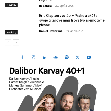
Novinky
Redakcia
-
20. apríla 2026
Eric Clapton vystúpi v Prahe a ukáže
svoje gitarové majstrovstvo aj emotívne
piesne
Daniel Hevier ml.
-
19. apríla 2026
Novinky