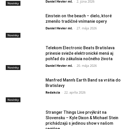
Daniel Hevier ml.
-
2. júna 2026
Novinky
Einstein on the beach – dielo, ktoré
zmenilo tradičné vnímanie opery
Daniel Hevier ml.
-
27. mája 2026
Novinky
Telekom Electronic Beats Bratislava
prinesie svieže elektronické mená aj
pohľad do zákulisia nočného života
Daniel Hevier ml.
-
20. mája 2026
Novinky
Manfred Mann’s Earth Band sa vrátia do
Bratislavy
Redakcia
-
22. apríla 2026
Novinky
Stranger Things Live prvýkrát na
Slovensku – Kyle Dixon & Michael Stein
prichádzajú s jedinou show v našom
regióne