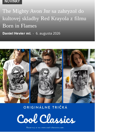
NOVINKY
The Mighty Avon Jnr sa zahryzol do
kultovej skladby Red Krayola z filmu
Born in Flames
Daniel Hevier ml.
-
6. augusta 2026