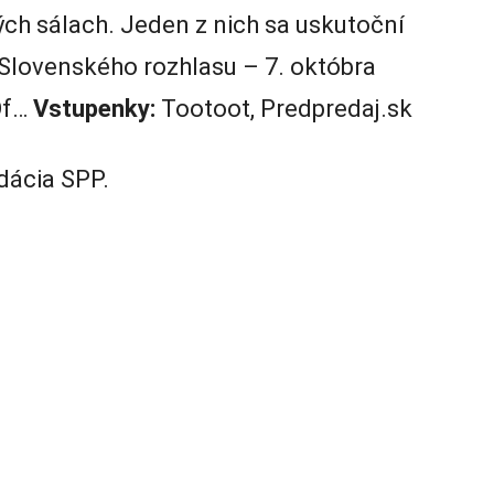
ch sálach. Jeden z nich sa uskutoční
lovenského rozhlasu – 7. októbra
Of…
Vstupenky:
Tootoot, Predpredaj.sk
dácia SPP.