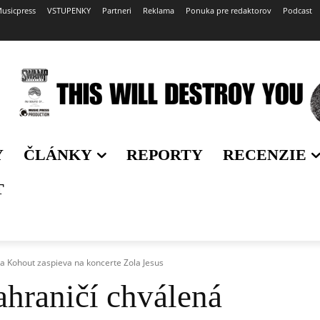
usicpress
VSTUPENKY
Partneri
Reklama
Ponuka pre redaktorov
Podcast
Y
ČLÁNKY
REPORTY
RECENZIE
T
a Kohout zaspieva na koncerte Zola Jesus
ahraničí chválená