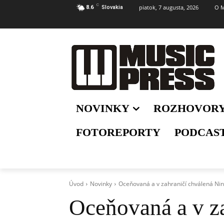
C
piatok, 7 augusta, 2026
O M
8.6
Slovakia
NOVINKY
ROZHOVOR
FOTOREPORTY
PODCAS
Úvod
Novinky
Oceňovaná a v zahraničí chválená Nin
Oceňovaná a v z