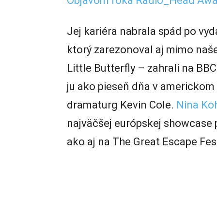
Objavom roka Radio_Head Awa
Jej kariéra nabrala spád po v
ktorý zarezonoval aj mimo naše
Little Butterfly – zahrali na BB
ju ako pieseň dňa v americkom r
dramaturg Kevin Cole.
Nina Ko
najväčšej európskej showcase 
ako aj na The Great Escape Fest