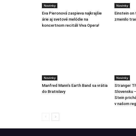
Novinky
Novinky
Eva Pieronová zaspieva najkrajšie
Einstein on 
árie aj svetové melódie na
zmenilo tra
koncertnom recitáli Viva Opera!
Novinky
Novinky
Manfred Mann’s Earth Band sa vrátia
Stranger Th
do Bratislavy
Slovensku –
Stein prich
v našom reg