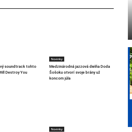
Novinky
vý soundtrack tohto
Medzinárodná jazzová dielňa Doda
Will Destroy You
Šošoku otvorí svoje brány už
koncom júla
Novinky