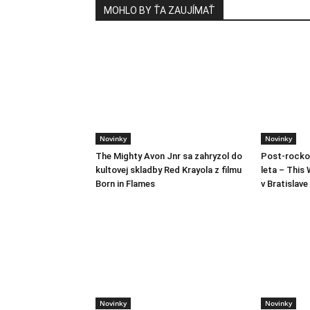
MOHLO BY ŤA ZAUJÍMAŤ
Novinky
Novinky
The Mighty Avon Jnr sa zahryzol do
Post-rocko
kultovej skladby Red Krayola z filmu
leta – This 
Born in Flames
v Bratislave
Novinky
Novinky