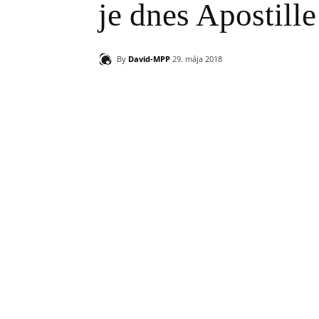
je dnes Apostille
By
David-MPP
29. mája 2018
Zdieľam