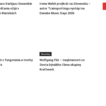
jaro Darkjazz Ensemble
Irvine Welsh prvýkrát na Slovensku –
lčania ožijú v
autor Trainspottingu vystúpi na
h Klariskách
Danube Music Days 2026
Novinky
i z fungovania a tvorby
Wolfgang Flür – zaujímavosti zo
fe
života bývalého člena skupiny
Kraftwerk