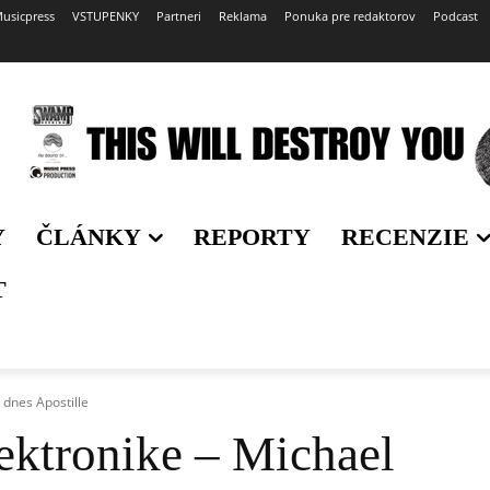
usicpress
VSTUPENKY
Partneri
Reklama
Ponuka pre redaktorov
Podcast
Y
ČLÁNKY
REPORTY
RECENZIE
T
 dnes Apostille
ektronike – Michael