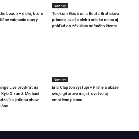
Novinky
the beach – dielo, ktoré
Telekom Electronic Beats Bratislava
dičné vnímanie opery
prinesie svieže elektronické mená aj
pohľad do zákulisia nočného života
Novinky
ings Live prvýkrát na
Eric Clapton vystúpi v Prahe a ukáže
 Kyle Dixon & Michael
svoje gitarové majstrovstvo aj
ádzajú s jedinou show
emotívne piesne
ióne