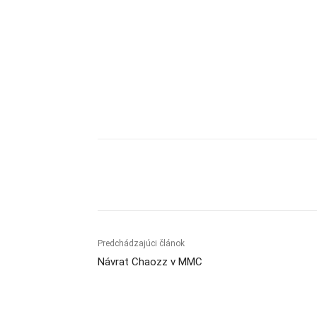
Zdieľam
Predchádzajúci článok
Návrat Chaozz v MMC