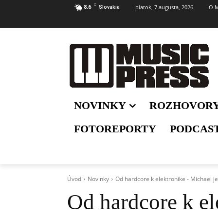
C
piatok, 7 augusta, 2026
O M
8.6
Slovakia
NOVINKY
ROZHOVOR
FOTOREPORTY
PODCAS
Úvod
Novinky
Od hardcore k elektronike - Michael je
Od hardcore k el