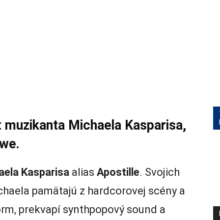
kt muzikanta Michaela Kasparisa,
owe.
aela Kasparisa
alias
Apostille
. Svojich
Michaela pamätajú z hardcorovej scény a
orm, prekvapí synthpopový sound a