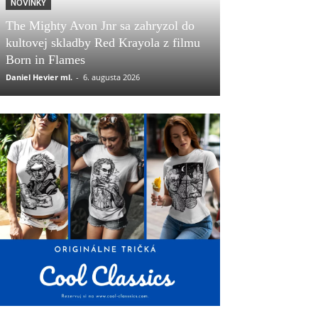
NOVINKY
The Mighty Avon Jnr sa zahryzol do
kultovej skladby Red Krayola z filmu
Born in Flames
Daniel Hevier ml.
-
6. augusta 2026