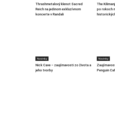
Thrashmetalový klenot Sacred
The Kiliman
Reich na jedinom exkluzívnom
po rokoch m
koncerte v Randali
historickýc
Novinky
Novinky
Nick Cave – zaujímavosti zo života a
Zaujímavost
jeho tvorby
Penguin Ca