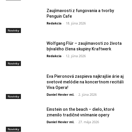
Zaujímavosti z fungovania a tvorby
Penguin Cafe
Redakcia
-
18. júna 2026
Novinky
Wolfgang Flür – zaujímavosti zo života
bývalého člena skupiny Kraftwerk
Redakcia
-
12. júna 2026
Novinky
Eva Pieronová zaspieva najkrajšie árie aj
svetové melódie na koncertnom recitáli
Viva Opera!
Daniel Hevier ml.
-
2. júna 2026
Novinky
Einstein on the beach – dielo, ktoré
zmenilo tradičné vnímanie opery
Daniel Hevier ml.
-
27. mája 2026
Novinky