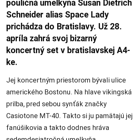
pouličná umelkyňa Susan Dietrich
Schneider alias Space Lady
prichádza do Bratislavy. Už 28.
apríla zahrá svoj bizarný
koncertný set v bratislavskej A4-
ke.
Jej koncertným priestorom bývali ulice
amerického Bostonu. Na hlave vikingská
prilba, pred sebou synťák značky
Casiotone MT-40. Takto si ju pamätajú jej
fanúšikovia a takto dodnes hráva
sedemdesiatročná umelkyňa.