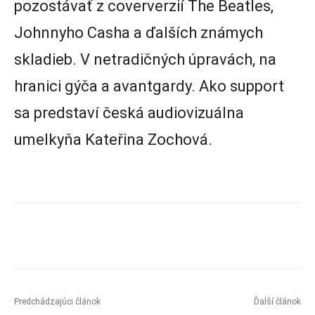
pozostávať z coververzií The Beatles,
Johnnyho Casha a ďalších známych
skladieb. V netradičných úpravách, na
hranici gýča a avantgardy. Ako support
sa predstaví česká audiovizuálna
umelkyňa Kateřina Zochová.
Predchádzajúci článok
Ďalší článok