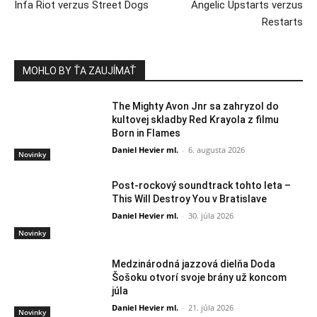
Infa Riot verzus Street Dogs
Angelic Upstarts verzus
Restarts
MOHLO BY ŤA ZAUJÍMAŤ
The Mighty Avon Jnr sa zahryzol do
kultovej skladby Red Krayola z filmu
Born in Flames
Daniel Hevier ml.
-
6. augusta 2026
Novinky
Post-rockový soundtrack tohto leta –
This Will Destroy You v Bratislave
Daniel Hevier ml.
-
30. júla 2026
Novinky
Medzinárodná jazzová dielňa Doda
Šošoku otvorí svoje brány už koncom
júla
Daniel Hevier ml.
-
21. júla 2026
Novinky