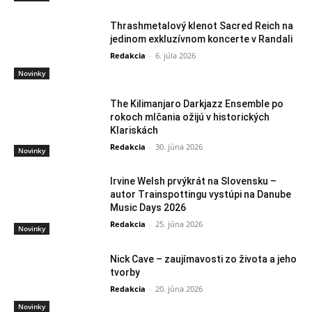
Thrashmetalový klenot Sacred Reich na
jedinom exkluzívnom koncerte v Randali
Redakcia
-
6. júla 2026
Novinky
The Kilimanjaro Darkjazz Ensemble po
rokoch mlčania ožijú v historických
Klariskách
Redakcia
-
30. júna 2026
Novinky
Irvine Welsh prvýkrát na Slovensku –
autor Trainspottingu vystúpi na Danube
Music Days 2026
Redakcia
-
25. júna 2026
Novinky
Nick Cave – zaujímavosti zo života a jeho
tvorby
Redakcia
-
20. júna 2026
Novinky