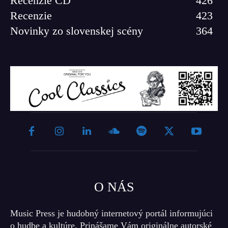
Recenzie CD
426
Recenzie
423
Novinky zo slovenskej scény
364
O NÁS
Music Press je hudobný internetový portál informujúci
o hudbe a kultúre. Prinášame Vám originálne autorské