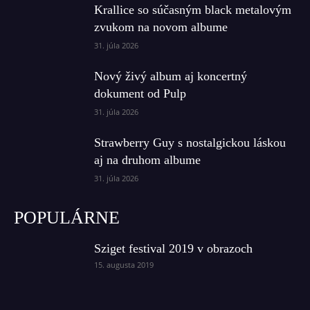
Krallice so súčasným black metalovým
zvukom na novom albume
31. júla 2026
Nový živý album aj koncertný
dokument od Pulp
31. júla 2026
Strawberry Guy s nostalgickou láskou
aj na druhom albume
31. júla 2026
POPULÁRNE
Sziget festival 2019 v obrazoch
15. augusta 2019