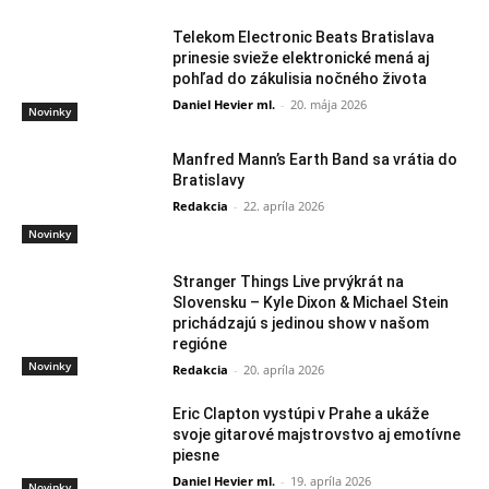
Telekom Electronic Beats Bratislava
prinesie svieže elektronické mená aj
pohľad do zákulisia nočného života
Daniel Hevier ml.
-
20. mája 2026
Novinky
Manfred Mann’s Earth Band sa vrátia do
Bratislavy
Redakcia
-
22. apríla 2026
Novinky
Stranger Things Live prvýkrát na
Slovensku – Kyle Dixon & Michael Stein
prichádzajú s jedinou show v našom
regióne
Novinky
Redakcia
-
20. apríla 2026
Eric Clapton vystúpi v Prahe a ukáže
svoje gitarové majstrovstvo aj emotívne
piesne
Daniel Hevier ml.
-
19. apríla 2026
Novinky