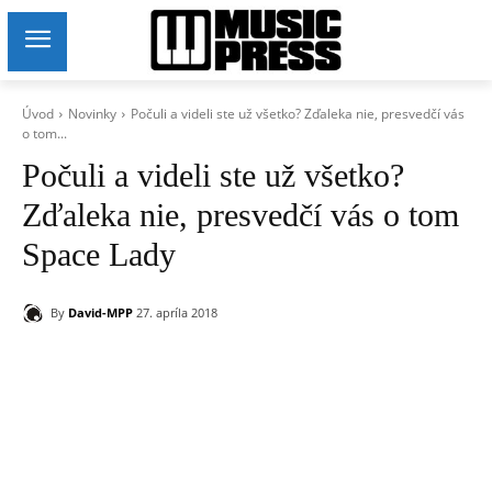
Úvod
Novinky
Počuli a videli ste už všetko? Zďaleka nie, presvedčí vás
o tom...
Počuli a videli ste už všetko?
Zďaleka nie, presvedčí vás o tom
Space Lady
By
David-MPP
27. apríla 2018