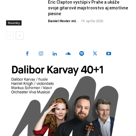
Eric Clapton vystúpi v Prahe a ukáže
svoje gitarové majstrovstvo aj emotívne
piesne
Daniel Hevier ml.
-
19. apríla 2026
Novinky