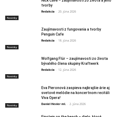
Nick Cave – zaujímavosti zo života a jeho
tvorby
Redakcia
-
20. júna 2026
Novinky
Zaujímavosti z fungovania a tvorby
Penguin Cafe
Redakcia
-
18. júna 2026
Novinky
Wolfgang Flür – zaujímavosti zo života
bývalého člena skupiny Kraftwerk
Redakcia
-
12. júna 2026
Novinky
Eva Pieronová zaspieva najkrajšie árie aj
svetové melódie na koncertnom recitáli
Viva Opera!
Daniel Hevier ml.
-
2. júna 2026
Novinky
Einstein on the beach – dielo, ktoré