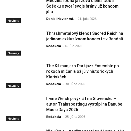
Medzinárodná jazzová dielňa Doda
Šošoku otvorí svoje brány už koncom
júla
Daniel Hevier ml.
-
21. júla 2026
Novinky
Thrashmetalový klenot Sacred Reich na
jedinom exkluzívnom koncerte v Randali
Redakcia
-
6. júla 2026
Novinky
The Kilimanjaro Darkjazz Ensemble po
rokoch mlčania ožijú v historických
Klariskách
Redakcia
-
30. júna 2026
Novinky
Irvine Welsh prvýkrát na Slovensku –
autor Trainspottingu vystúpi na Danube
Music Days 2026
Redakcia
-
25. júna 2026
Novinky