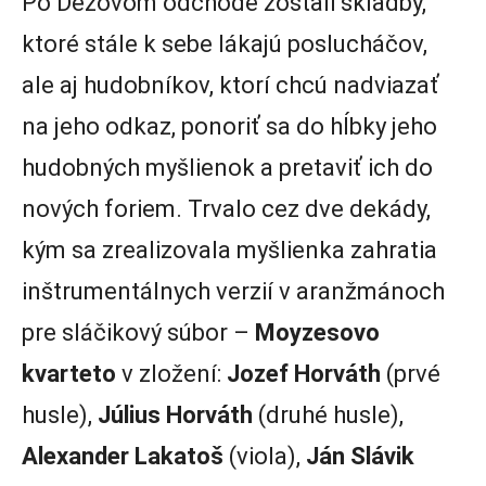
Po Dežovom odchode zostali skladby,
ktoré stále k sebe lákajú poslucháčov,
ale aj hudobníkov, ktorí chcú nadviazať
na jeho odkaz, ponoriť sa do hĺbky jeho
hudobných myšlienok a pretaviť ich do
nových foriem. Trvalo cez dve dekády,
kým sa zrealizovala myšlienka zahratia
inštrumentálnych verzií v aranžmánoch
pre sláčikový súbor –
Moyzesovo
kvarteto
v zložení:
Jozef Horváth
(prvé
husle),
Július Horváth
(druhé husle),
Alexander Lakatoš
(viola),
Ján Slávik