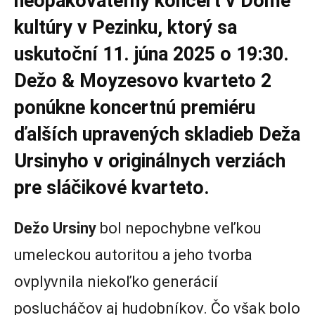
neopakovateľný koncert v Dome
kultúry v Pezinku, ktorý sa
uskutoční 11. júna 2025 o 19:30.
Dežo & Moyzesovo kvarteto 2
ponúkne koncertnú premiéru
ďalších upravených skladieb Deža
Ursinyho v originálnych verziách
pre sláčikové kvarteto.
Dežo Ursiny
bol nepochybne veľkou
umeleckou autoritou a jeho tvorba
ovplyvnila niekoľko generácií
poslucháčov aj hudobníkov. Čo však bolo