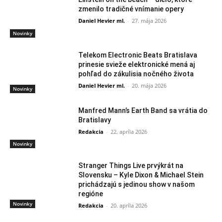
zmenilo tradičné vnímanie opery
Daniel Hevier ml.
-
27. mája 2026
Novinky
Telekom Electronic Beats Bratislava
prinesie svieže elektronické mená aj
pohľad do zákulisia nočného života
Daniel Hevier ml.
-
20. mája 2026
Novinky
Manfred Mann’s Earth Band sa vrátia do
Bratislavy
Redakcia
-
22. apríla 2026
Novinky
Stranger Things Live prvýkrát na
Slovensku – Kyle Dixon & Michael Stein
prichádzajú s jedinou show v našom
regióne
Novinky
Redakcia
-
20. apríla 2026