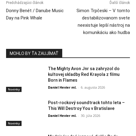
Predchádzajúci článok
Ďalší článok
Donny Benét / Danube Music
Simon Trpčeski – V tomto
Day na Pink Whale
destabilizovanom svete
neexistuje lepší nástroj na
komunikáciu ako hudba
MOHLO BY ŤA ZAUJÍMAŤ
The Mighty Avon Jnr sa zahryzol do
kultovej skladby Red Krayola z filmu
Born in Flames
Daniel Hevier ml.
-
6. augusta 2026
Novinky
Post-rockový soundtrack tohto leta –
This Will Destroy You v Bratislave
Daniel Hevier ml.
-
30. júla 2026
Novinky