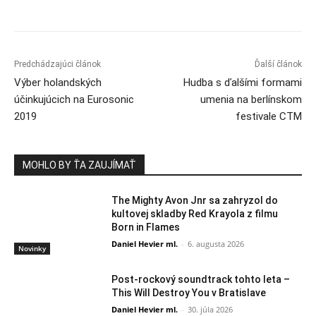
Predchádzajúci článok
Ďalší článok
Výber holandských
Hudba s ďalšími formami
účinkujúcich na Eurosonic
umenia na berlínskom
2019
festivale CTM
MOHLO BY ŤA ZAUJÍMAŤ
The Mighty Avon Jnr sa zahryzol do
kultovej skladby Red Krayola z filmu
Born in Flames
Daniel Hevier ml.
-
6. augusta 2026
Novinky
Post-rockový soundtrack tohto leta –
This Will Destroy You v Bratislave
Daniel Hevier ml.
-
30. júla 2026