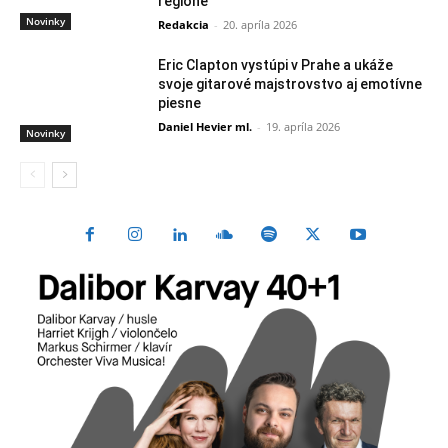
regióne
Novinky
Redakcia
-
20. apríla 2026
Eric Clapton vystúpi v Prahe a ukáže
svoje gitarové majstrovstvo aj emotívne
piesne
Daniel Hevier ml.
-
19. apríla 2026
Novinky