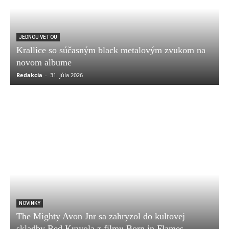
JEDNOU VETOU
Krallice so súčasným black metalovým zvukom na
novom albume
Redakcia
-
31. júla 2026
NOVINKY
The Mighty Avon Jnr sa zahryzol do kultovej
skladby Red Krayola z filmu Born in Flames