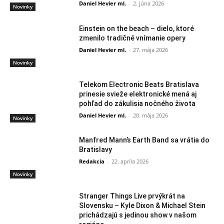
Daniel Hevier ml.
-
2. júna 2026
Novinky
Einstein on the beach – dielo, ktoré
zmenilo tradičné vnímanie opery
Daniel Hevier ml.
-
27. mája 2026
Novinky
Telekom Electronic Beats Bratislava
prinesie svieže elektronické mená aj
pohľad do zákulisia nočného života
Daniel Hevier ml.
-
20. mája 2026
Novinky
Manfred Mann’s Earth Band sa vrátia do
Bratislavy
Redakcia
-
22. apríla 2026
Novinky
Stranger Things Live prvýkrát na
Slovensku – Kyle Dixon & Michael Stein
prichádzajú s jedinou show v našom