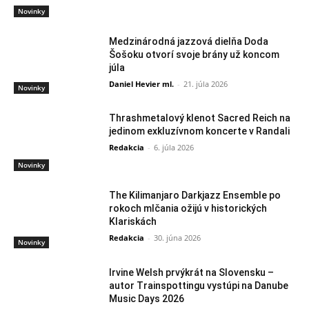
Novinky
Medzinárodná jazzová dielňa Doda
Šošoku otvorí svoje brány už koncom
júla
Daniel Hevier ml.
-
21. júla 2026
Novinky
Thrashmetalový klenot Sacred Reich na
jedinom exkluzívnom koncerte v Randali
Redakcia
-
6. júla 2026
Novinky
The Kilimanjaro Darkjazz Ensemble po
rokoch mlčania ožijú v historických
Klariskách
Redakcia
-
30. júna 2026
Novinky
Irvine Welsh prvýkrát na Slovensku –
autor Trainspottingu vystúpi na Danube
Music Days 2026