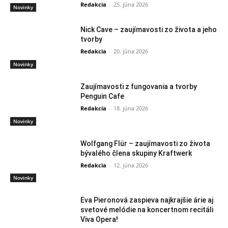
Redakcia
-
25. júna 2026
Novinky
Nick Cave – zaujímavosti zo života a jeho
tvorby
Redakcia
-
20. júna 2026
Novinky
Zaujímavosti z fungovania a tvorby
Penguin Cafe
Redakcia
-
18. júna 2026
Novinky
Wolfgang Flür – zaujímavosti zo života
bývalého člena skupiny Kraftwerk
Redakcia
-
12. júna 2026
Novinky
Eva Pieronová zaspieva najkrajšie árie aj
svetové melódie na koncertnom recitáli
Viva Opera!