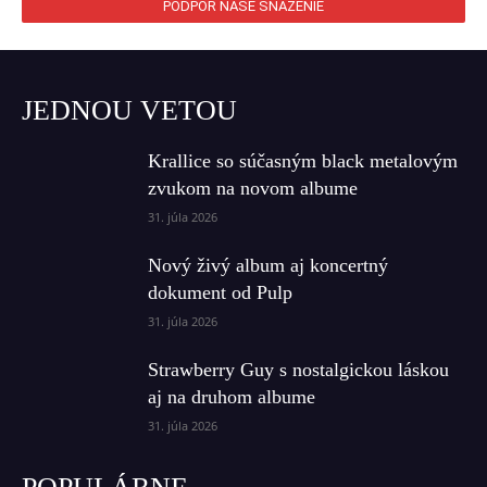
PODPOR NAŠE SNAŽENIE
JEDNOU VETOU
Krallice so súčasným black metalovým
zvukom na novom albume
31. júla 2026
Nový živý album aj koncertný
dokument od Pulp
31. júla 2026
Strawberry Guy s nostalgickou láskou
aj na druhom albume
31. júla 2026