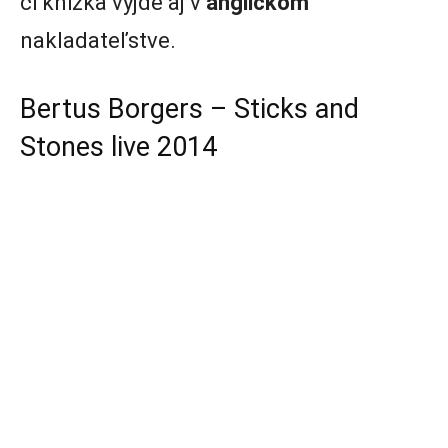
či knižka vyjde aj v
anglickom
nakladateľstve.
Bertus Borgers – Sticks and
Stones live 2014