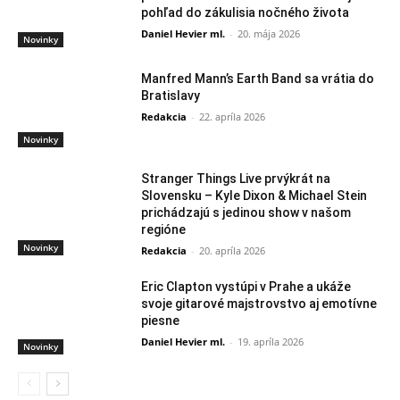
pohľad do zákulisia nočného života
Daniel Hevier ml.
-
20. mája 2026
Novinky
Manfred Mann’s Earth Band sa vrátia do
Bratislavy
Redakcia
-
22. apríla 2026
Novinky
Stranger Things Live prvýkrát na
Slovensku – Kyle Dixon & Michael Stein
prichádzajú s jedinou show v našom
regióne
Novinky
Redakcia
-
20. apríla 2026
Eric Clapton vystúpi v Prahe a ukáže
svoje gitarové majstrovstvo aj emotívne
piesne
Daniel Hevier ml.
-
19. apríla 2026
Novinky