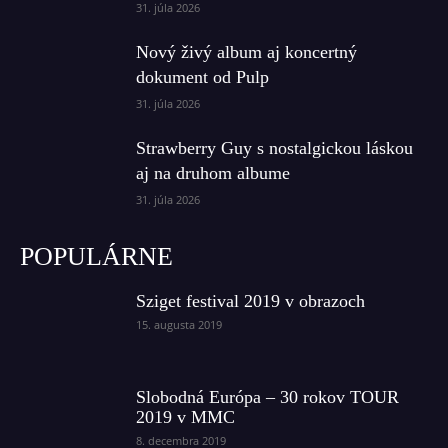
31. júla 2026
Nový živý album aj koncertný
dokument od Pulp
31. júla 2026
Strawberry Guy s nostalgickou láskou
aj na druhom albume
31. júla 2026
POPULÁRNE
Sziget festival 2019 v obrazoch
15. augusta 2019
Slobodná Európa – 30 rokov TOUR
2019 v MMC
8. decembra 2019