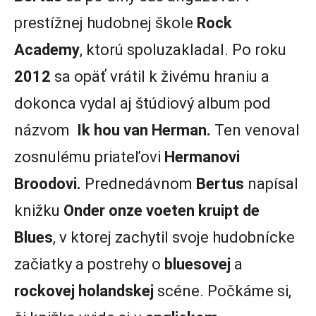
prestížnej hudobnej škole
Rock
Academy
, ktorú spoluzakladal. Po roku
2012
sa opäť vrátil k živému hraniu a
dokonca vydal aj štúdiový album pod
názvom
Ik hou van Herman.
Ten venoval
zosnulému priateľovi
Hermanovi
Broodovi.
Prednedávnom
Bertus
napísal
knižku
Onder onze voeten kruipt de
Blues
, v ktorej zachytil svoje hudobnícke
začiatky a postrehy o
bluesovej
a
rockovej holandskej
scéne. Počkáme si,