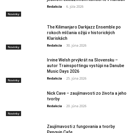
Redakcia
-
6. júla 2026
Novinky
The Kilimanjaro Darkjazz Ensemble po
rokoch mlčania ožijú v historických
Klariskách
Redakcia
-
30. júna 2026
Novinky
Irvine Welsh prvýkrát na Slovensku –
autor Trainspottingu vystúpi na Danube
Music Days 2026
Redakcia
-
25. júna 2026
Novinky
Nick Cave – zaujímavosti zo života a jeho
tvorby
Redakcia
-
20. júna 2026
Novinky
Zaujímavosti z fungovania a tvorby
Penguin Cafe