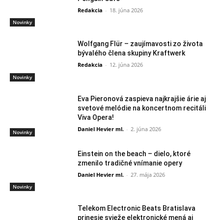
Redakcia
-
18. júna 2026
Novinky
Wolfgang Flür – zaujímavosti zo života
bývalého člena skupiny Kraftwerk
Redakcia
-
12. júna 2026
Novinky
Eva Pieronová zaspieva najkrajšie árie aj
svetové melódie na koncertnom recitáli
Viva Opera!
Daniel Hevier ml.
-
2. júna 2026
Novinky
Einstein on the beach – dielo, ktoré
zmenilo tradičné vnímanie opery
Daniel Hevier ml.
-
27. mája 2026
Novinky
Telekom Electronic Beats Bratislava
prinesie svieže elektronické mená aj