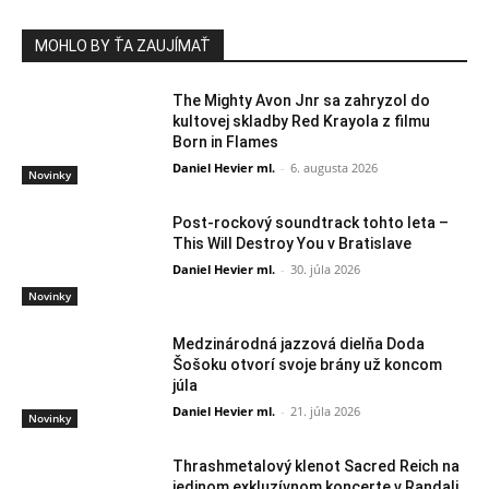
MOHLO BY ŤA ZAUJÍMAŤ
The Mighty Avon Jnr sa zahryzol do
kultovej skladby Red Krayola z filmu
Born in Flames
Daniel Hevier ml.
-
6. augusta 2026
Novinky
Post-rockový soundtrack tohto leta –
This Will Destroy You v Bratislave
Daniel Hevier ml.
-
30. júla 2026
Novinky
Medzinárodná jazzová dielňa Doda
Šošoku otvorí svoje brány už koncom
júla
Daniel Hevier ml.
-
21. júla 2026
Novinky
Thrashmetalový klenot Sacred Reich na
jedinom exkluzívnom koncerte v Randali