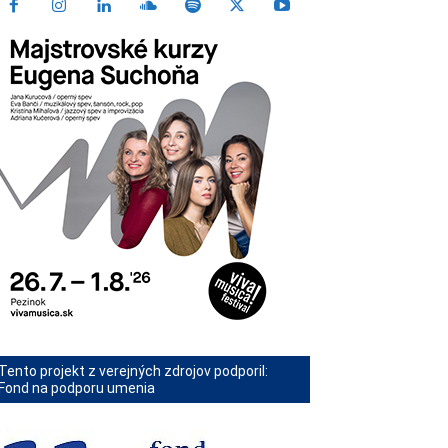
Tento projekt z verejných zdrojov podporil:
Fond na podporu umenia