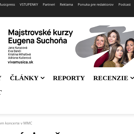
usicpress
VSTUPENKY
Partneri
Reklama
Ponuka pre redaktorov
Podcast
Y
ČLÁNKY
REPORTY
RECENZIE
T
vom koncerte v MMC