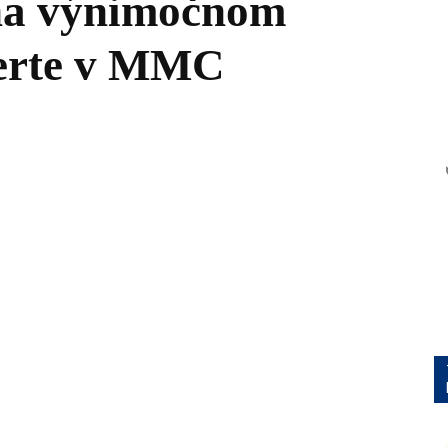
na výnimočnom
erte v MMC