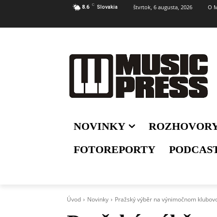
C
štvrtok, 6 augusta, 2026
O M
8.6
Slovakia
NOVINKY
ROZHOVOR
FOTOREPORTY
PODCAS
Úvod
Novinky
Pražský výběr na výnimočnom klubo