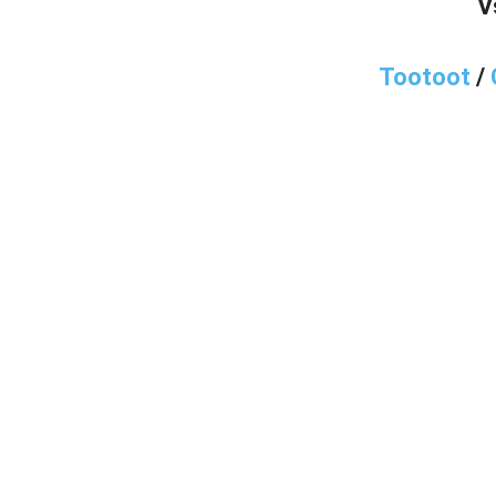
V
Tootoot
/