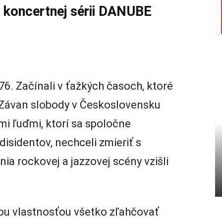
 koncertnej sérii DANUBE
76. Začínali v ťažkých časoch, ktoré
 Závan slobody v Československu
i ľuďmi, ktorí sa spoločne
isidentov, nechceli zmieriť s
nia rockovej a jazzovej scény vzišli
ou vlastnosťou všetko zľahčovať