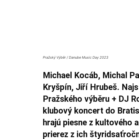
Pražský Výběr / Danube Music Day 2023
Michael Kocáb, Michal Pa
Kryšpín, Jiří Hrubeš. Naj
Pražského výběru + DJ Ro
klubový koncert do Bratis
hrajú piesne z kultového a
prierez z ich štyridsaťroč