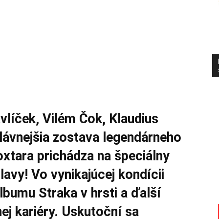
vlíček, Vilém Čok, Klaudius
slávnejšia zostava legendárneho
xtara prichádza na špeciálny
lavy! Vo vynikajúcej kondícii
lbumu Straka v hrsti a ďalší
nej kariéry. Uskutoční sa