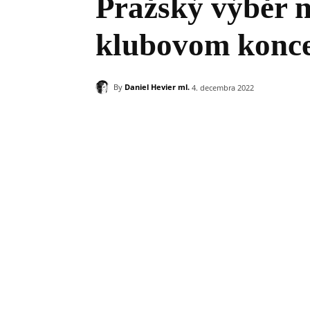
Pražský výběr 
klubovom konc
By
Daniel Hevier ml.
4. decembra 2022
Zdieľam