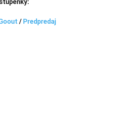
stupenky:
Goout
/
Predpredaj