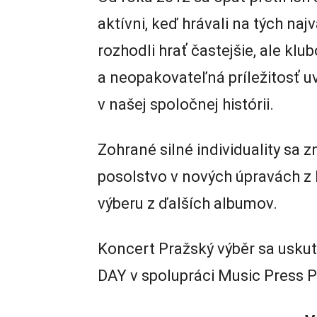
aktívni, keď hrávali na tých na
rozhodli hrať častejšie, ale klu
a neopakovateľná príležitosť uv
v našej spoločnej histórii.
Zohrané silné individuality sa 
posolstvo v nových úpravách z l
výberu z ďalších albumov.
Koncert Pražský výběr sa usk
DAY v spolupráci Music Press P