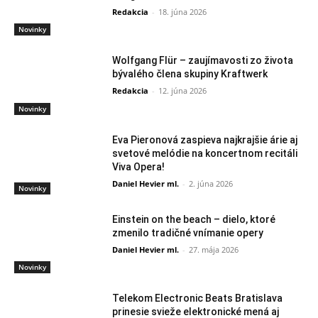
Redakcia
-
18. júna 2026
Novinky
Wolfgang Flür – zaujímavosti zo života
bývalého člena skupiny Kraftwerk
Redakcia
-
12. júna 2026
Novinky
Eva Pieronová zaspieva najkrajšie árie aj
svetové melódie na koncertnom recitáli
Viva Opera!
Daniel Hevier ml.
-
2. júna 2026
Novinky
Einstein on the beach – dielo, ktoré
zmenilo tradičné vnímanie opery
Daniel Hevier ml.
-
27. mája 2026
Novinky
Telekom Electronic Beats Bratislava
prinesie svieže elektronické mená aj