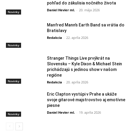
pohľad do zákulisia nočného života
Daniel Hevier ml.
-
20. mája 2026
Novinky
Manfred Mann’s Earth Band sa vrátia do
Bratislavy
Redakcia
-
22. apríla 2026
Novinky
Stranger Things Live prvýkrát na
Slovensku – Kyle Dixon & Michael Stein
prichádzajú s jedinou show v našom
regióne
Novinky
Redakcia
-
20. apríla 2026
Eric Clapton vystúpi v Prahe a ukáže
svoje gitarové majstrovstvo aj emotívne
piesne
Daniel Hevier ml.
-
19. apríla 2026
Novinky