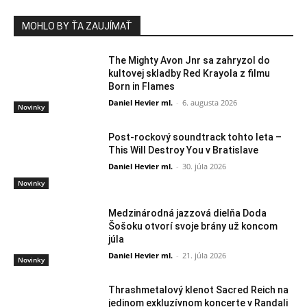
MOHLO BY ŤA ZAUJÍMAŤ
The Mighty Avon Jnr sa zahryzol do
kultovej skladby Red Krayola z filmu
Born in Flames
Daniel Hevier ml.
-
6. augusta 2026
Novinky
Post-rockový soundtrack tohto leta –
This Will Destroy You v Bratislave
Daniel Hevier ml.
-
30. júla 2026
Novinky
Medzinárodná jazzová dielňa Doda
Šošoku otvorí svoje brány už koncom
júla
Daniel Hevier ml.
-
21. júla 2026
Novinky
Thrashmetalový klenot Sacred Reich na
jedinom exkluzívnom koncerte v Randali