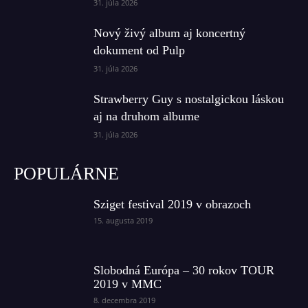
31. júla 2026
Nový živý album aj koncertný
dokument od Pulp
31. júla 2026
Strawberry Guy s nostalgickou láskou
aj na druhom albume
31. júla 2026
POPULÁRNE
Sziget festival 2019 v obrazoch
15. augusta 2019
Slobodná Európa – 30 rokov TOUR
2019 v MMC
8. decembra 2019