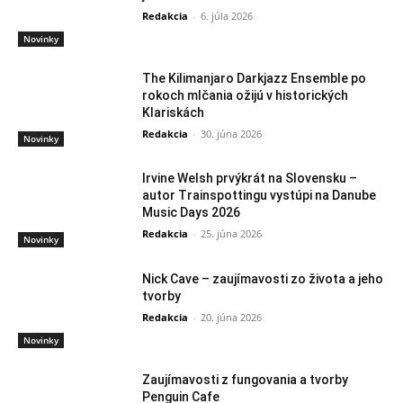
Redakcia
-
6. júla 2026
Novinky
The Kilimanjaro Darkjazz Ensemble po
rokoch mlčania ožijú v historických
Klariskách
Redakcia
-
30. júna 2026
Novinky
Irvine Welsh prvýkrát na Slovensku –
autor Trainspottingu vystúpi na Danube
Music Days 2026
Redakcia
-
25. júna 2026
Novinky
Nick Cave – zaujímavosti zo života a jeho
tvorby
Redakcia
-
20. júna 2026
Novinky
Zaujímavosti z fungovania a tvorby
Penguin Cafe