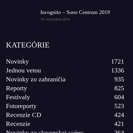
Incognito – Sono Centrum 2019
19. novembra 2019
KATEGÓRIE
Novinky
1721
Jednou vetou
1336
Novinky zo zahraničia
935
Reporty
825
Festivaly
604
Fotoreporty
523
Recenzie CD
424
Recenzie
421
Novinky zo slovenskej scény
364