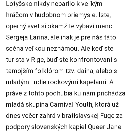
Lotyšsko nikdy neparilo k veľkým
hráčom v hudobnom priemysle. Iste,
operný svet si okamžite vybaví meno
Sergeja Larina, ale inak je pre nás táto
scéna veľkou neznámou. Ale keď ste
turista v Rige, buď ste konfrontovaní s
tamojším folklórom tzv. daina, alebo s
mladými indie rockovými kapelami. A
práve z tohto podhubia ku nám prichádza
mladá skupina Carnival Youth, ktorá už
dnes večer zahrá v bratislavskej Fuge za
podpory slovenských kapiel Queer Jane