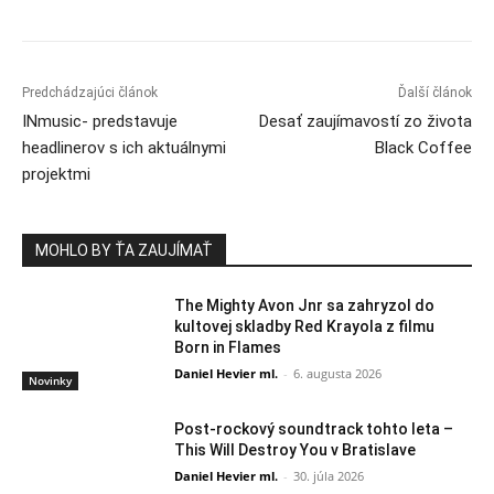
Predchádzajúci článok
Ďalší článok
INmusic- predstavuje
Desať zaujímavostí zo života
headlinerov s ich aktuálnymi
Black Coffee
projektmi
MOHLO BY ŤA ZAUJÍMAŤ
The Mighty Avon Jnr sa zahryzol do
kultovej skladby Red Krayola z filmu
Born in Flames
Daniel Hevier ml.
-
6. augusta 2026
Novinky
Post-rockový soundtrack tohto leta –
This Will Destroy You v Bratislave
Daniel Hevier ml.
-
30. júla 2026