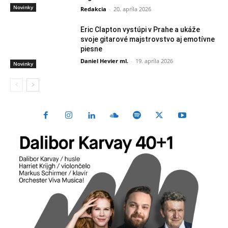
Novinky
Redakcia
-
20. apríla 2026
Eric Clapton vystúpi v Prahe a ukáže
svoje gitarové majstrovstvo aj emotívne
piesne
Daniel Hevier ml.
-
19. apríla 2026
Novinky