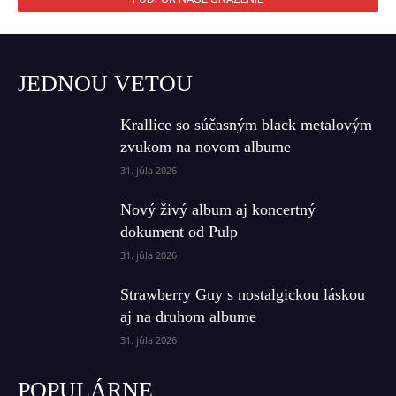
JEDNOU VETOU
Krallice so súčasným black metalovým
zvukom na novom albume
31. júla 2026
Nový živý album aj koncertný
dokument od Pulp
31. júla 2026
Strawberry Guy s nostalgickou láskou
aj na druhom albume
31. júla 2026
POPULÁRNE