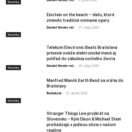
Novinky
Einstein on the beach – dielo, ktoré
zmenilo tradičné vnímanie opery
Daniel Hevier ml.
-
27. mája 2026
Novinky
Telekom Electronic Beats Bratislava
prinesie svieže elektronické mená aj
pohľad do zákulisia nočného života
Daniel Hevier ml.
-
20. mája 2026
Novinky
Manfred Mann’s Earth Band sa vrátia do
Bratislavy
Redakcia
-
22. apríla 2026
Novinky
Stranger Things Live prvýkrát na
Slovensku – Kyle Dixon & Michael Stein
prichádzajú s jedinou show v našom
regióne