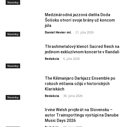
Novinky
Medzinárodná jazzová dielňa Doda
Šošoku otvorí svoje brány už koncom
júla
Daniel Hevier ml.
-
21. júla 2026
Novinky
Thrashmetalový klenot Sacred Reich na
jedinom exkluzívnom koncerte v Randali
Redakcia
-
6. júla 2026
Novinky
The Kilimanjaro Darkjazz Ensemble po
rokoch mlčania ožijú v historických
Klariskách
Redakcia
-
30. júna 2026
Novinky
Irvine Welsh prvýkrát na Slovensku –
autor Trainspottingu vystúpi na Danube
Music Days 2026