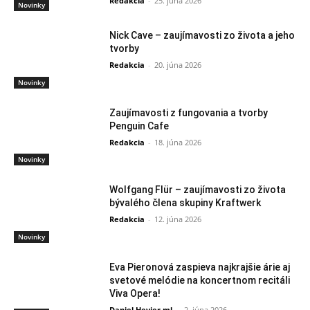
Redakcia
-
25. júna 2026
Novinky
Nick Cave – zaujímavosti zo života a jeho
tvorby
Redakcia
-
20. júna 2026
Novinky
Zaujímavosti z fungovania a tvorby
Penguin Cafe
Redakcia
-
18. júna 2026
Novinky
Wolfgang Flür – zaujímavosti zo života
bývalého člena skupiny Kraftwerk
Redakcia
-
12. júna 2026
Novinky
Eva Pieronová zaspieva najkrajšie árie aj
svetové melódie na koncertnom recitáli
Viva Opera!
Daniel Hevier ml.
-
2. júna 2026