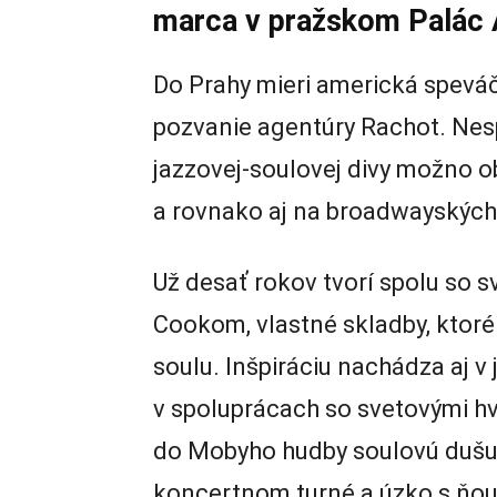
marca v pražskom Palác 
Do Prahy mieri americká spev
pozvanie agentúry Rachot. Nesp
jazzovej-soulovej divy možno 
a rovnako aj na broadwayských
Už desať rokov tvorí spolu so
Cookom, vlastné skladby, ktor
soulu. Inšpiráciu nachádza aj v 
v spoluprácach so svetovými h
do Mobyho hudby soulovú dušu
koncertnom turné a úzko s ňou 