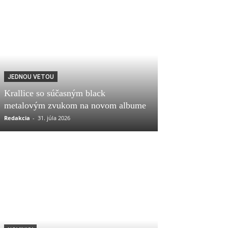
JEDNOU VETOU
Krallice so súčasným black
metalovým zvukom na novom albume
Redakcia
-
31. júla 2026