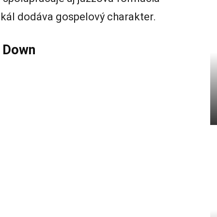
okál dodáva gospelový charakter.
e Down