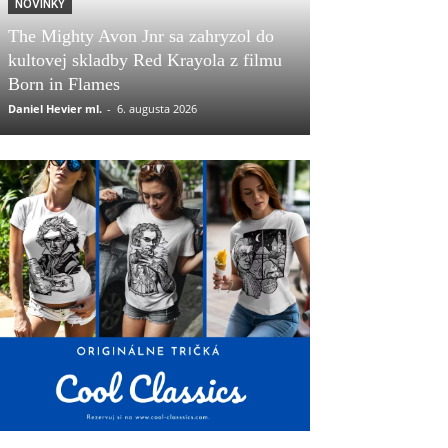
NOVINKY
The Mighty Avon Jnr sa zahryzol do
kultovej skladby Red Krayola z filmu
Born in Flames
Daniel Hevier ml.
-
6. augusta 2026