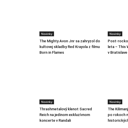
Novinky
Novinky
The Mighty Avon Jnr sa zahryzol do
Post-rocko
kultovej skladby Red Krayola z filmu
leta – This 
Born in Flames
v Bratislave
Novinky
Novinky
Thrashmetalový klenot Sacred
The Kiliman
Reich na jedinom exkluzívnom
po rokoch m
koncerte v Randali
historickýc