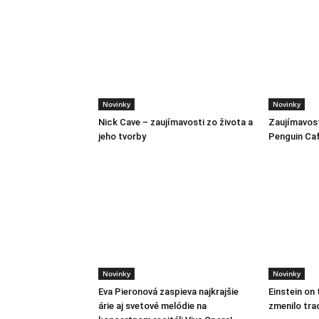
Novinky
Novinky
Nick Cave – zaujímavosti zo života a
Zaujímavost
jeho tvorby
Penguin Ca
Novinky
Novinky
Eva Pieronová zaspieva najkrajšie
Einstein on 
árie aj svetové melódie na
zmenilo tra