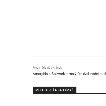
Zdieľam
Predchádzajúci článok
Amorphis a Soilwork – malý festival tvrdej hud
MOHLO BY ŤA ZAUJÍMAŤ