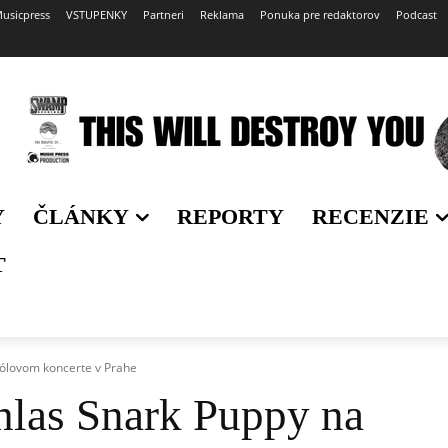
usicpress
VSTUPENKY
Partneri
Reklama
Ponuka pre redaktorov
Podcast
Y
ČLÁNKY
REPORTY
RECENZIE
T
sólovom koncerte v Prahe
hlas Snark Puppy na