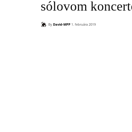
sólovom koncert
By
David-MPP
1. februára 2019
Zdieľam