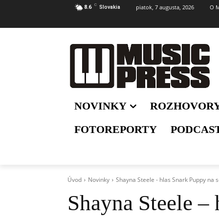
C
piatok, 7 augusta, 2026
O M
8.6
Slovakia
NOVINKY
ROZHOVOR
FOTOREPORTY
PODCAS
Úvod
Novinky
Shayna Steele - hlas Snark Puppy na 
Shayna Steele – 