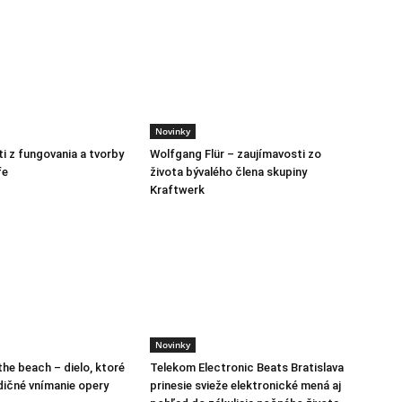
Novinky
i z fungovania a tvorby
Wolfgang Flür – zaujímavosti zo
fe
života bývalého člena skupiny
Kraftwerk
Novinky
the beach – dielo, ktoré
Telekom Electronic Beats Bratislava
dičné vnímanie opery
prinesie svieže elektronické mená aj