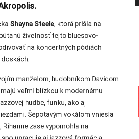
Akropolis.
áčka
Shayna Steele
, ktorá prišla na
útanú živelnosť tejto bluesovo-
obdivovať na koncertných pódiách
 doskách.
 svojím manželom, hudobníkom Davidom
é majú veľmi blízkou k modernému
jazzovej hudbe, funku, ako aj
viezdami. Šepotavým vokálom vniesla
, Rihanne zase vypomohla na
spolupracuje aj jazzová formácia