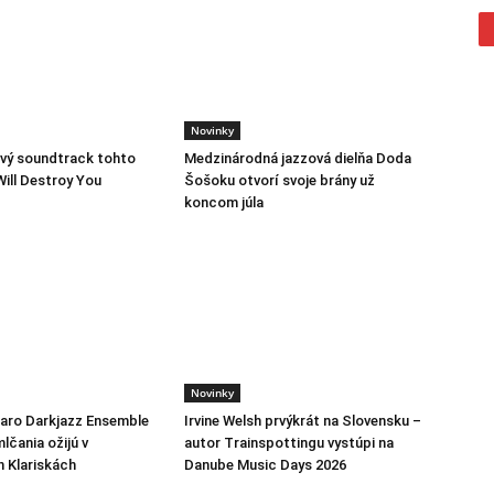
Novinky
vý soundtrack tohto
Medzinárodná jazzová dielňa Doda
Will Destroy You
Šošoku otvorí svoje brány už
koncom júla
Novinky
jaro Darkjazz Ensemble
Irvine Welsh prvýkrát na Slovensku –
lčania ožijú v
autor Trainspottingu vystúpi na
h Klariskách
Danube Music Days 2026