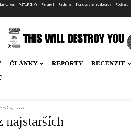
usicpress
VSTUPENKY
Partneri
Reklama
Ponuka pre redaktorov
Podcast
Y
ČLÁNKY
REPORTY
RECENZIE
T
ov vážnej hudby
 najstarších