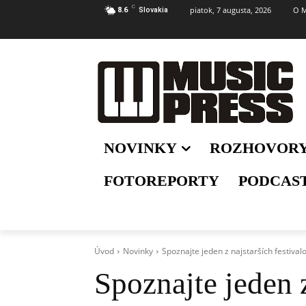
C
piatok, 7 augusta, 2026
O M
8.6
Slovakia
NOVINKY
ROZHOVOR
FOTOREPORTY
PODCAS
Úvod
Novinky
Spoznajte jeden z najstarších festival
Spoznajte jeden z