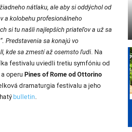
o žiadneho nátlaku, ale aby si oddýchol od
rov a kolobehu profesionálneho
 si tu našli najlepších priateľov a už sa
“. Predstavenia sa konajú vo
l, kde sa zmestí až osemsto ľud
í. Na
íka festivalu uviedli tretiu symfóniu od
a operu
Pines of Rome od Ottorino
lková dramaturgia festivalu a jeho
ohatý
bulletin
.