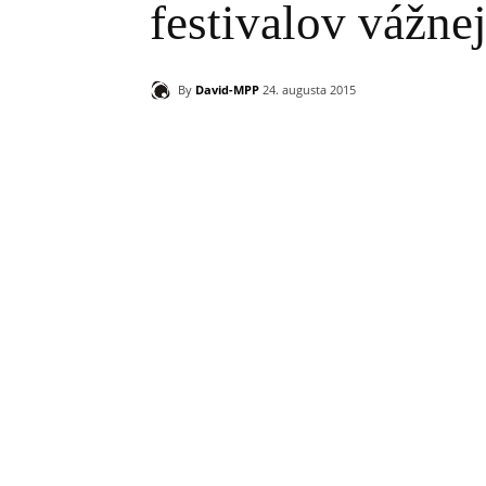
festivalov vážne
By
David-MPP
24. augusta 2015
Zdieľam