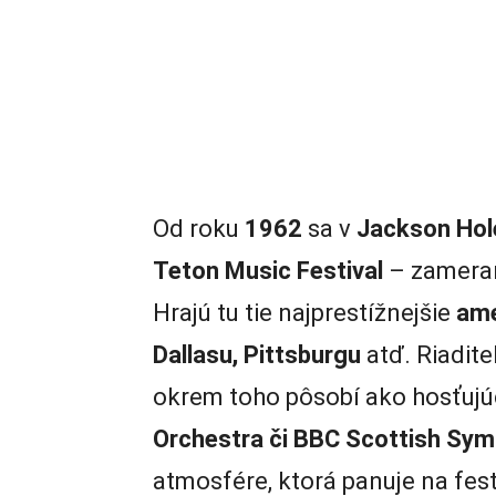
Od roku
1962
sa v
Jackson Hol
Teton Music Festival
– zameran
Hrajú tu tie najprestížnejšie
ame
Dallasu, Pittsburgu
atď. Riadite
okrem toho pôsobí ako hosťujúc
Orchestra či BBC Scottish Sy
atmosfére, ktorá panuje na festi