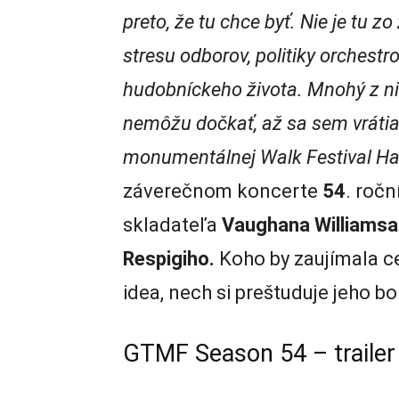
preto, že tu chce byť. Nie je tu z
stresu odborov, politiky orchest
hudobníckeho života. Mnohý z nich
nemôžu dočkať, až sa sem vrátia
monumentálnej Walk Festival Hal
záverečnom koncerte
54
. ročn
skladateľa
Vaughana Williamsa
Respigiho.
Koho by zaujímala ce
idea, nech si preštuduje jeho b
GTMF Season 54 – trailer