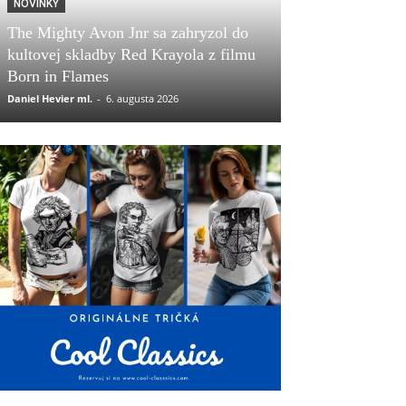
NOVINKY
The Mighty Avon Jnr sa zahryzol do
kultovej skladby Red Krayola z filmu
Born in Flames
Daniel Hevier ml.
-
6. augusta 2026