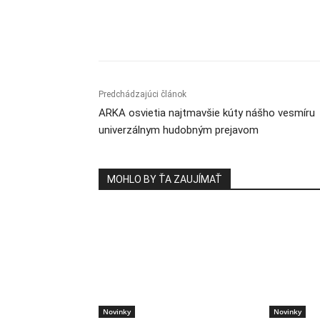
Zdieľam
Predchádzajúci článok
ARKA osvietia najtmavšie kúty nášho vesmíru
univerzálnym hudobným prejavom
MOHLO BY ŤA ZAUJÍMAŤ
Novinky
Novinky