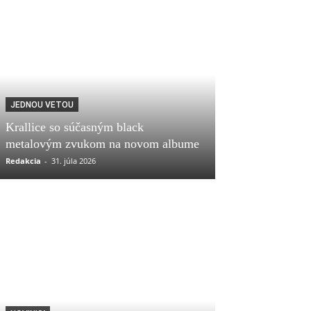
JEDNOU VETOU
Krallice so súčasným black
metalovým zvukom na novom albume
Redakcia
-
31. júla 2026