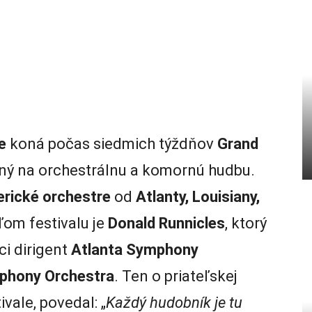
e
koná počas siedmich týždňov
Grand
ý na orchestrálnu a komornú hudbu.
rické orchestre
od
Atlanty, Louisiany,
ľom festivalu je
Donald Runnicles
, ktorý
i dirigent
Atlanta Symphony
mphony Orchestra
. Ten o priateľskej
vale, povedal: „
Každý hudobník je tu