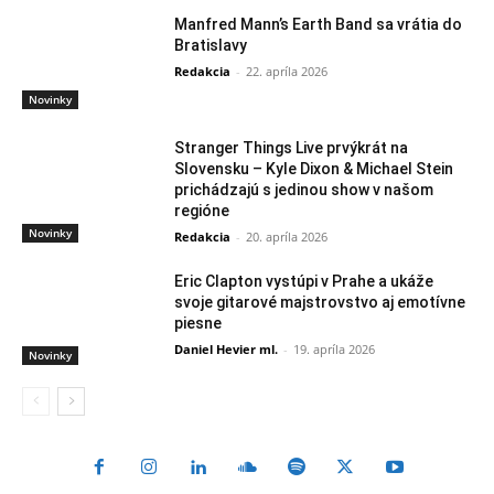
Manfred Mann’s Earth Band sa vrátia do
Bratislavy
Redakcia
-
22. apríla 2026
Novinky
Stranger Things Live prvýkrát na
Slovensku – Kyle Dixon & Michael Stein
prichádzajú s jedinou show v našom
regióne
Novinky
Redakcia
-
20. apríla 2026
Eric Clapton vystúpi v Prahe a ukáže
svoje gitarové majstrovstvo aj emotívne
piesne
Daniel Hevier ml.
-
19. apríla 2026
Novinky