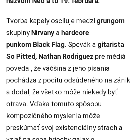
názvom Neo a to 19. februára.
Tvorba kapely osciluje medzi
grungom
skupiny
Nirvany
a
hardcore
punkom
Black Flag
. Spevák a
gitarista
So Pitted, Nathan Rodriguez
pre médiá
povedal, že väčšina z jeho písania
pochádza z pocitu odsúdeného na zánik
a dodal, že všetko môže niekedy byť
otrava. Vďaka tomuto spôsobu
kompozičného myslenia môže
preskúmať svoj existenciálny strach a
vziať na seba hriechy galaxie.