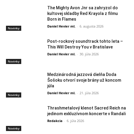
The Mighty Avon Jnr sa zahryzol do
kultovej skladby Red Krayola z filmu
Born in Flames
Daniel Hevier ml.
-
6. augusta 2026
Novinky
Post-rockový soundtrack tohto leta –
This Will Destroy You v Bratislave
Daniel Hevier ml.
-
30. júla 2026
Novinky
Medzinárodná jazzová dielňa Doda
Šošoku otvorí svoje brány už koncom
júla
Daniel Hevier ml.
-
21. júla 2026
Novinky
Thrashmetalový klenot Sacred Reich na
jedinom exkluzívnom koncerte v Randali
Redakcia
-
6. júla 2026
Novinky