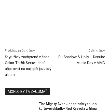
Predchádzajúci článok
Ďalší článok
Štyri živly zachytené v čase –
DJ Shadow & Holly – Danube
Oskar Török Sextet chcú
Music Day v MMC
ašpirovať na najlepší jazzový
album
MOHLO BY ŤA ZAUJÍMAŤ
The Mighty Avon Jnr sa zahryzol do
kultovej skladby Red Krayola z filmu