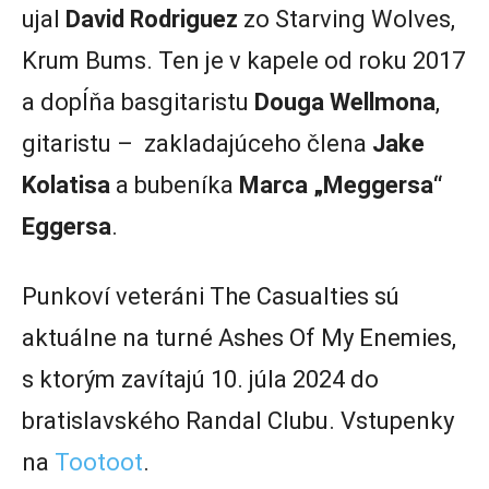
ujal
David Rodriguez
zo Starving Wolves,
Krum Bums. Ten je v kapele od roku 2017
a dopĺňa basgitaristu
Douga Wellmona
,
gitaristu – zakladajúceho člena
Jake
Kolatisa
a bubeníka
Marca „Meggersa“
Eggersa
.
Punkoví veteráni The Casualties sú
aktuálne na turné Ashes Of My Enemies,
s ktorým zavítajú 10. júla 2024 do
bratislavského Randal Clubu. Vstupenky
na
Tootoot
.