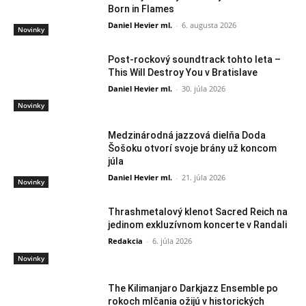
Born in Flames
Daniel Hevier ml.
-
6. augusta 2026
Novinky
Post-rockový soundtrack tohto leta –
This Will Destroy You v Bratislave
Daniel Hevier ml.
-
30. júla 2026
Novinky
Medzinárodná jazzová dielňa Doda
Šošoku otvorí svoje brány už koncom
júla
Daniel Hevier ml.
-
21. júla 2026
Novinky
Thrashmetalový klenot Sacred Reich na
jedinom exkluzívnom koncerte v Randali
Redakcia
-
6. júla 2026
Novinky
The Kilimanjaro Darkjazz Ensemble po
rokoch mlčania ožijú v historických