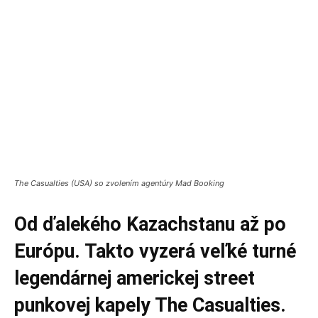
The Casualties (USA) so zvolením agentúry Mad Booking
Od ďalekého Kazachstanu až po
Európu. Takto vyzerá veľké turné
legendárnej americkej street
punkovej kapely The Casualties.