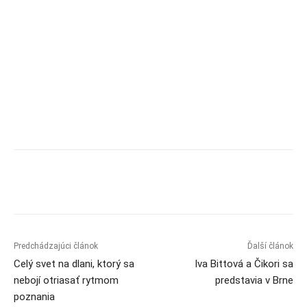
Predchádzajúci článok
Ďalší článok
Celý svet na dlani, ktorý sa
Iva Bittová a Čikori sa
nebojí otriasať rytmom
predstavia v Brne
poznania