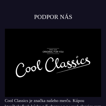
PODPOR NÁS
Cool Classics je značka našeho merču. Kúpou