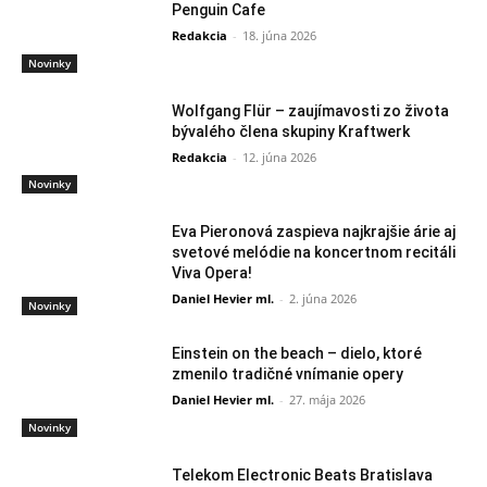
Penguin Cafe
Redakcia
-
18. júna 2026
Novinky
Wolfgang Flür – zaujímavosti zo života
bývalého člena skupiny Kraftwerk
Redakcia
-
12. júna 2026
Novinky
Eva Pieronová zaspieva najkrajšie árie aj
svetové melódie na koncertnom recitáli
Viva Opera!
Daniel Hevier ml.
-
2. júna 2026
Novinky
Einstein on the beach – dielo, ktoré
zmenilo tradičné vnímanie opery
Daniel Hevier ml.
-
27. mája 2026
Novinky
Telekom Electronic Beats Bratislava