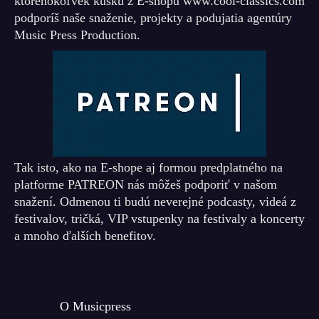
ktoréhokoľvek kúsku z E-shopu www.cool-classics.com
podporíš naše snaženie, projekty a podujatia agentúry
Music Press Production.
Tak isto, ako na E-shope aj formou predplatného na
platforme PATREON nás môžeš podporiť v našom
snažení. Odmenou ti budú neverejné podcasty, videá z
festivalov, tričká, VIP vstupenky na festivaly a koncerty
a mnoho ďalších benefitov.
O Musicpress