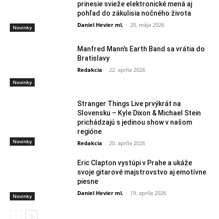
prinesie svieže elektronické mená aj
pohľad do zákulisia nočného života
Daniel Hevier ml.
-
20. mája 2026
Novinky
Manfred Mann’s Earth Band sa vrátia do
Bratislavy
Redakcia
-
22. apríla 2026
Novinky
Stranger Things Live prvýkrát na
Slovensku – Kyle Dixon & Michael Stein
prichádzajú s jedinou show v našom
regióne
Novinky
Redakcia
-
20. apríla 2026
Eric Clapton vystúpi v Prahe a ukáže
svoje gitarové majstrovstvo aj emotívne
piesne
Daniel Hevier ml.
-
19. apríla 2026
Novinky