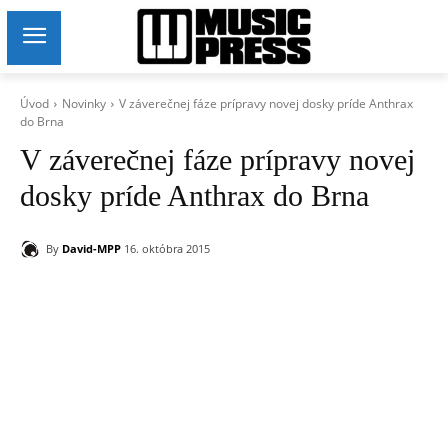
Úvod
Novinky
V záverečnej fáze prípravy novej dosky príde Anthrax
do Brna
V záverečnej fáze prípravy novej
dosky príde Anthrax do Brna
By
David-MPP
16. októbra 2015