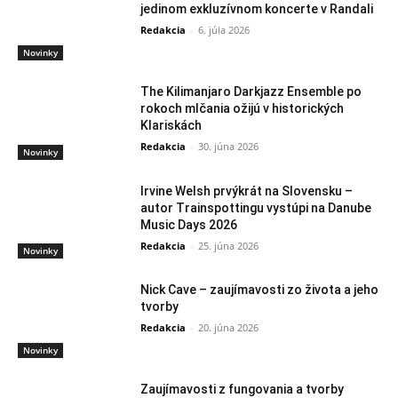
jedinom exkluzívnom koncerte v Randali
Redakcia
-
6. júla 2026
Novinky
The Kilimanjaro Darkjazz Ensemble po
rokoch mlčania ožijú v historických
Klariskách
Redakcia
-
30. júna 2026
Novinky
Irvine Welsh prvýkrát na Slovensku –
autor Trainspottingu vystúpi na Danube
Music Days 2026
Redakcia
-
25. júna 2026
Novinky
Nick Cave – zaujímavosti zo života a jeho
tvorby
Redakcia
-
20. júna 2026
Novinky
Zaujímavosti z fungovania a tvorby