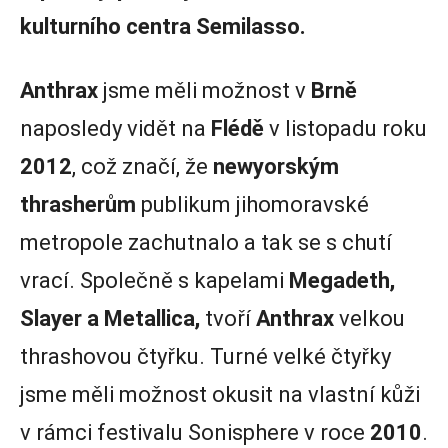
kulturního centra Semilasso.
Anthrax
jsme měli možnost v
Brně
naposledy vidět na
Flédě
v listopadu roku
2012
, což značí, že
newyorským
thrasherům
publikum jihomoravské
metropole zachutnalo a tak se s chutí
vrací. Společně s kapelami
Megadeth,
Slayer a Metallica,
tvoří
Anthrax
velkou
thrashovou čtyřku. Turné velké čtyřky
jsme měli možnost okusit na vlastní kůži
v rámci festivalu Sonisphere v roce
2010
.