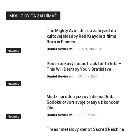
MOHLO BY ŤA ZAUJÍMAŤ
The Mighty Avon Jnr sa zahryzol do
kultovej skladby Red Krayola z filmu
Born in Flames
Daniel Hevier ml.
-
6. augusta 2026
Novinky
Post-rockový soundtrack tohto leta –
This Will Destroy You v Bratislave
Daniel Hevier ml.
-
30. júla 2026
Novinky
Medzinárodná jazzová dielňa Doda
Šošoku otvorí svoje brány už koncom
júla
Daniel Hevier ml.
-
21. júla 2026
Novinky
Thrashmetalový klenot Sacred Reich na