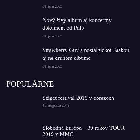
31. júla 2026
Nový živý album aj koncertný
dokument od Pulp
31. júla 2026
Strawberry Guy s nostalgickou láskou
aj na druhom albume
31. júla 2026
POPULÁRNE
Sziget festival 2019 v obrazoch
15. augusta 2019
Slobodná Európa – 30 rokov TOUR
2019 v MMC