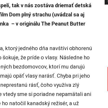
pelí, tak v nás zostáva driemať detská
ilm Dom plný strachu (uvádzal sa aj
ka – v originálu The Peanut Butter
, ktorý jedného dňa navštívi obhorenú
o šokuje, že príde o vlasy. Následne ho
ených bezdomovcov, ktorí mu darujú
majú opäť vlasy narásť. Chyba pri jeho
 neprestanú rásť, čoho využíva zlý
 vtedy sme si poriadne nepamätali ani
 ho natočil kanadský režisér, a už