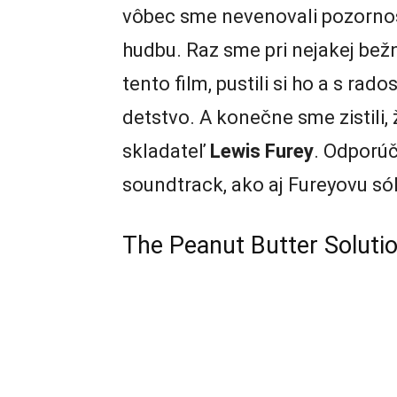
vôbec sme nevenovali pozornosť
hudbu. Raz sme pri nejakej bežn
tento film, pustili si ho a s ra
detstvo. A konečne sme zistili,
skladateľ
Lewis Furey
. Odporú
soundtrack, ako aj Fureyovu só
The Peanut Butter Solution