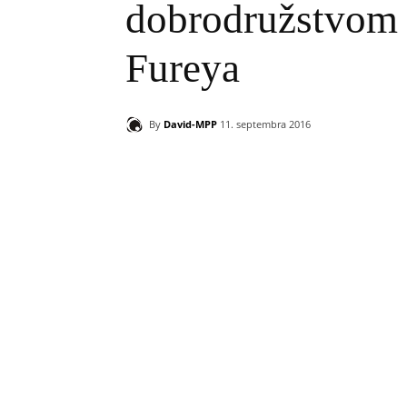
dobrodružstvom 
Fureya
By
David-MPP
11. septembra 2016
Zdieľam