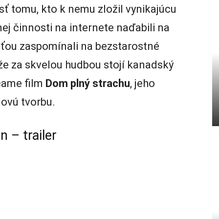
 tomu, kto k nemu zložil vynikajúcu
ej činnosti na internete naďabili na
dosťou zaspomínali na bezstarostné
 že za skvelou hudbou stojí kanadský
čame film
Dom plný strachu
, jeho
lovú tvorbu.
 – trailer