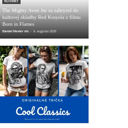
NOVINKY
The Mighty Avon Jnr sa zahryzol do
kultovej skladby Red Krayola z filmu
Born in Flames
Daniel Hevier ml.
-
6. augusta 2026