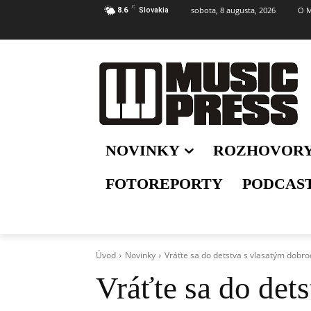
C
sobota, 8 augusta, 2026
O M
8.6
Slovakia
NOVINKY
ROZHOVOR
FOTOREPORTY
PODCAS
Úvod
Novinky
Vráťte sa do detstva s vlasatým dobr
Vráťte sa do det