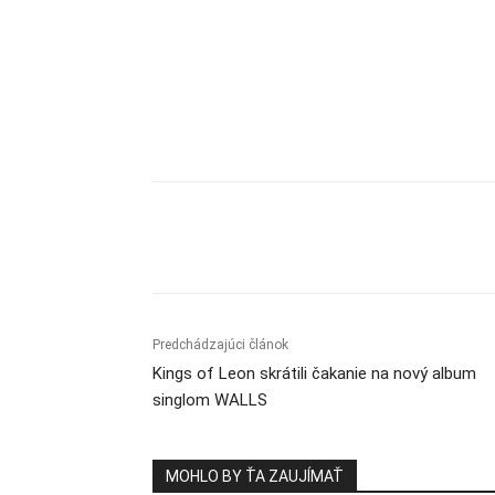
Zdieľam
Predchádzajúci článok
Kings of Leon skrátili čakanie na nový album
singlom WALLS
MOHLO BY ŤA ZAUJÍMAŤ