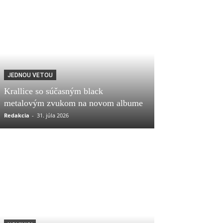
JEDNOU VETOU
Krallice so súčasným black
metalovým zvukom na novom albume
Redakcia
-
31. júla 2026