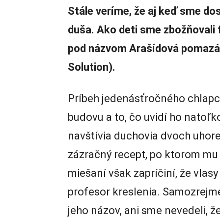
Stále veríme, že aj keď sme dos
duša. Ako deti sme zbožňovali f
pod názvom Arašídová pomazán
Solution).
Príbeh jedenásťročného chlapca
budovu a to, čo uvidí ho natoľk
navštívia duchovia dvoch uhor
zázračný recept, po ktorom mu 
miešaní však zapríčiní, že vlasy
profesor kreslenia. Samozrejme
jeho názov, ani sme nevedeli, že