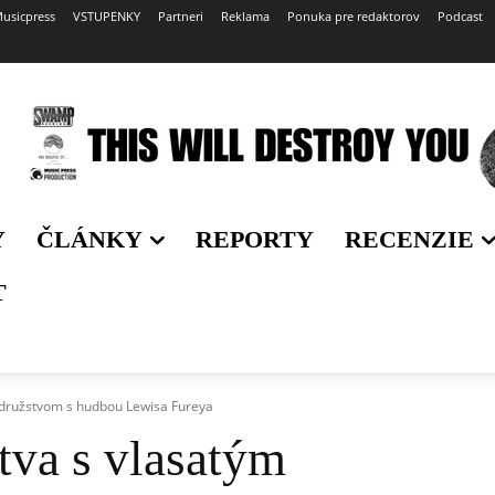
usicpress
VSTUPENKY
Partneri
Reklama
Ponuka pre redaktorov
Podcast
Y
ČLÁNKY
REPORTY
RECENZIE
T
odružstvom s hudbou Lewisa Fureya
stva s vlasatým