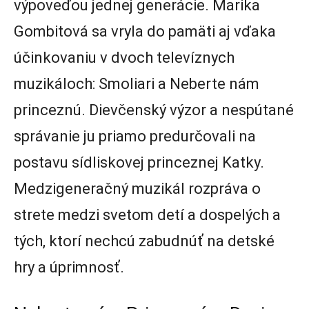
výpoveďou jednej generácie. Marika
Gombitová sa vryla do pamäti aj vďaka
účinkovaniu v dvoch televíznych
muzikáloch: Smoliari a Neberte nám
princeznú. Dievčenský výzor a nespútané
správanie ju priamo predurčovali na
postavu sídliskovej princeznej Katky.
Medzigeneračný muzikál rozpráva o
strete medzi svetom detí a dospelých a
tých, ktorí nechcú zabudnúť na detské
hry a úprimnosť.