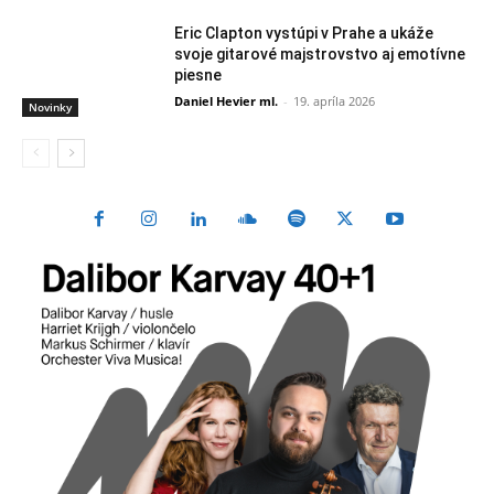
Eric Clapton vystúpi v Prahe a ukáže
svoje gitarové majstrovstvo aj emotívne
piesne
Daniel Hevier ml.
-
19. apríla 2026
Novinky