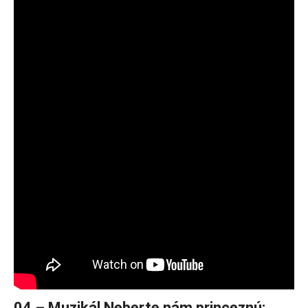
04 – Muzikál Neberte nám princeznú: