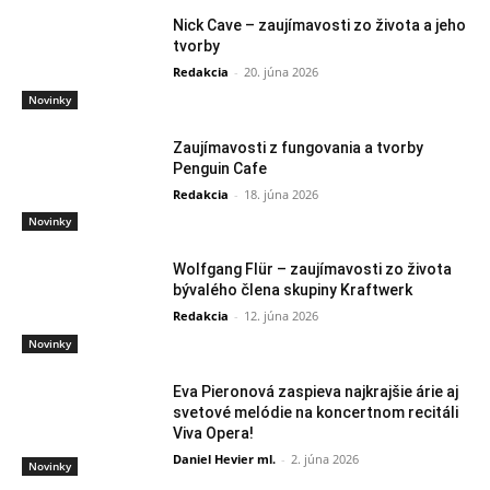
Nick Cave – zaujímavosti zo života a jeho
tvorby
Redakcia
-
20. júna 2026
Novinky
Zaujímavosti z fungovania a tvorby
Penguin Cafe
Redakcia
-
18. júna 2026
Novinky
Wolfgang Flür – zaujímavosti zo života
bývalého člena skupiny Kraftwerk
Redakcia
-
12. júna 2026
Novinky
Eva Pieronová zaspieva najkrajšie árie aj
svetové melódie na koncertnom recitáli
Viva Opera!
Daniel Hevier ml.
-
2. júna 2026
Novinky