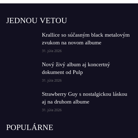
JEDNOU VETOU
Krallice so súčasným black metalovým
zvukom na novom albume
31. júla 2026
Nový živý album aj koncertný
dokument od Pulp
31. júla 2026
Strawberry Guy s nostalgickou láskou
aj na druhom albume
31. júla 2026
POPULÁRNE