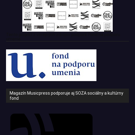
Tento projekt z verejných zdrojov podporil: Fond na podporu
umenia
Magazín Musicpress podporuje aj SOZA sociálny a kultúrny
fond