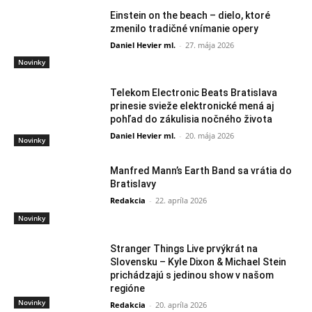
Einstein on the beach – dielo, ktoré
zmenilo tradičné vnímanie opery
Daniel Hevier ml.
-
27. mája 2026
Novinky
Telekom Electronic Beats Bratislava
prinesie svieže elektronické mená aj
pohľad do zákulisia nočného života
Daniel Hevier ml.
-
20. mája 2026
Novinky
Manfred Mann’s Earth Band sa vrátia do
Bratislavy
Redakcia
-
22. apríla 2026
Novinky
Stranger Things Live prvýkrát na
Slovensku – Kyle Dixon & Michael Stein
prichádzajú s jedinou show v našom
regióne
Novinky
Redakcia
-
20. apríla 2026