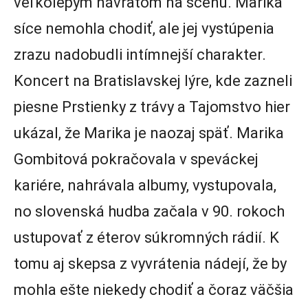
veľkolepým návratom na scénu. Marika
síce nemohla chodiť, ale jej vystúpenia
zrazu nadobudli intímnejší charakter.
Koncert na Bratislavskej lýre, kde zazneli
piesne Prstienky z trávy a Tajomstvo hier
ukázal, že Marika je naozaj späť. Marika
Gombitová pokračovala v speváckej
kariére, nahrávala albumy, vystupovala,
no slovenská hudba začala v 90. rokoch
ustupovať z éterov súkromných rádií. K
tomu aj skepsa z vyvrátenia nádejí, že by
mohla ešte niekedy chodiť a čoraz väčšia