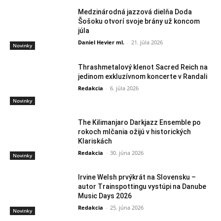
Medzinárodná jazzová dielňa Doda
Šošoku otvorí svoje brány už koncom
júla
Daniel Hevier ml.
-
21. júla 2026
Novinky
Thrashmetalový klenot Sacred Reich na
jedinom exkluzívnom koncerte v Randali
Redakcia
-
6. júla 2026
Novinky
The Kilimanjaro Darkjazz Ensemble po
rokoch mlčania ožijú v historických
Klariskách
Redakcia
-
30. júna 2026
Novinky
Irvine Welsh prvýkrát na Slovensku –
autor Trainspottingu vystúpi na Danube
Music Days 2026
Redakcia
-
25. júna 2026
Novinky