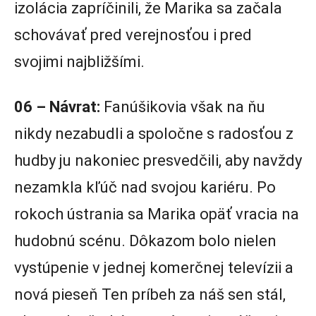
izolácia zapríčinili, že Marika sa začala
schovávať pred verejnosťou i pred
svojimi najbližšími.
06 – Návrat:
Fanúšikovia však na ňu
nikdy nezabudli a spoločne s radosťou z
hudby ju nakoniec presvedčili, aby navždy
nezamkla kľúč nad svojou kariéru. Po
rokoch ústrania sa Marika opäť vracia na
hudobnú scénu. Dôkazom bolo nielen
vystúpenie v jednej komerčnej televízii a
nová pieseň Ten príbeh za náš sen stál,