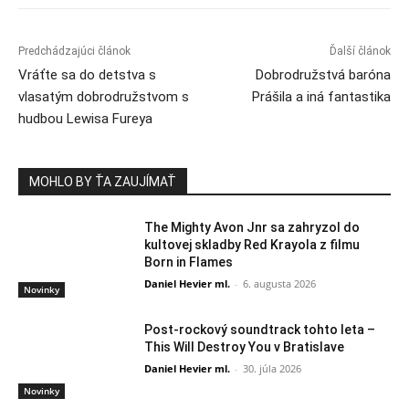
Predchádzajúci článok
Ďalší článok
Vráťte sa do detstva s
Dobrodružstvá baróna
vlasatým dobrodružstvom s
Prášila a iná fantastika
hudbou Lewisa Fureya
MOHLO BY ŤA ZAUJÍMAŤ
The Mighty Avon Jnr sa zahryzol do
kultovej skladby Red Krayola z filmu
Born in Flames
Daniel Hevier ml.
-
6. augusta 2026
Novinky
Post-rockový soundtrack tohto leta –
This Will Destroy You v Bratislave
Daniel Hevier ml.
-
30. júla 2026
Novinky