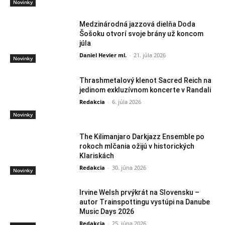
Novinky
Medzinárodná jazzová dielňa Doda
Šošoku otvorí svoje brány už koncom
júla
Daniel Hevier ml.
-
21. júla 2026
Novinky
Thrashmetalový klenot Sacred Reich na
jedinom exkluzívnom koncerte v Randali
Redakcia
-
6. júla 2026
Novinky
The Kilimanjaro Darkjazz Ensemble po
rokoch mlčania ožijú v historických
Klariskách
Redakcia
-
30. júna 2026
Novinky
Irvine Welsh prvýkrát na Slovensku –
autor Trainspottingu vystúpi na Danube
Music Days 2026
Redakcia
-
25. júna 2026