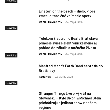
Novinky
Einstein on the beach – dielo, ktoré
zmenilo tradičné vnímanie opery
Daniel Hevier ml.
-
27. mája 2026
Novinky
Telekom Electronic Beats Bratislava
prinesie svieže elektronické mená aj
pohľad do zákulisia nočného života
Daniel Hevier ml.
-
20. mája 2026
Novinky
Manfred Mann’s Earth Band sa vrátia do
Bratislavy
Redakcia
-
22. apríla 2026
Novinky
Stranger Things Live prvýkrát na
Slovensku – Kyle Dixon & Michael Stein
prichádzajú s jedinou show v našom
regióne