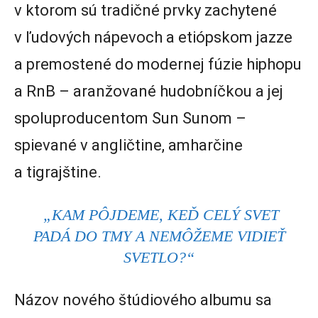
v ktorom sú tradičné prvky zachytené
v ľudových nápevoch a etiópskom jazze
a premostené do modernej fúzie hiphopu
a RnB – aranžované hudobníčkou a jej
spoluproducentom Sun Sunom –
spievané v angličtine, amharčine
a tigrajštine.
„KAM PÔJDEME, KEĎ CELÝ SVET
PADÁ DO TMY A NEMÔŽEME VIDIEŤ
SVETLO?“
Názov nového štúdiového albumu sa