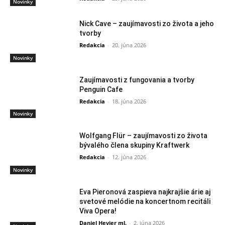
Novinky
Nick Cave – zaujímavosti zo života a jeho
tvorby
Redakcia
-
20. júna 2026
Novinky
Zaujímavosti z fungovania a tvorby
Penguin Cafe
Redakcia
-
18. júna 2026
Novinky
Wolfgang Flür – zaujímavosti zo života
bývalého člena skupiny Kraftwerk
Redakcia
-
12. júna 2026
Novinky
Eva Pieronová zaspieva najkrajšie árie aj
svetové melódie na koncertnom recitáli
Viva Opera!
Daniel Hevier ml.
-
2. júna 2026