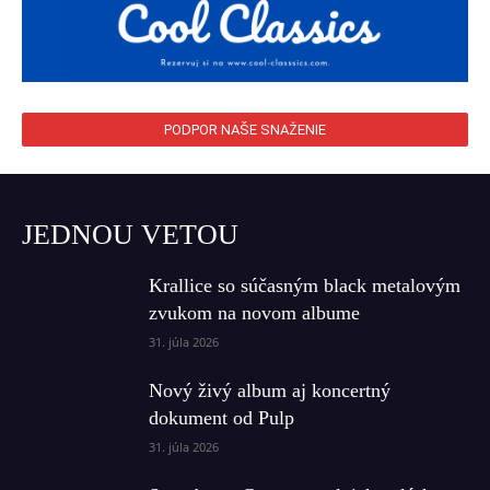
PODPOR NAŠE SNAŽENIE
JEDNOU VETOU
Krallice so súčasným black metalovým
zvukom na novom albume
31. júla 2026
Nový živý album aj koncertný
dokument od Pulp
31. júla 2026