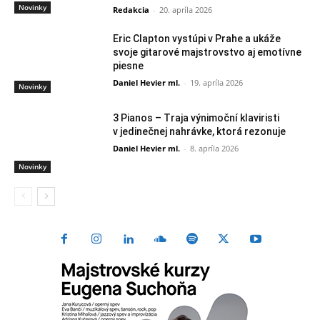
Novinky
Redakcia
-
20. apríla 2026
Eric Clapton vystúpi v Prahe a ukáže
svoje gitarové majstrovstvo aj emotívne
piesne
Daniel Hevier ml.
-
19. apríla 2026
Novinky
3 Pianos – Traja výnimoční klaviristi
v jedinečnej nahrávke, ktorá rezonuje
Daniel Hevier ml.
-
8. apríla 2026
Novinky