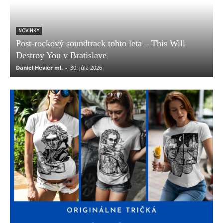
NOVINKY
Post-rockový soundtrack tohto leta – This Will
Destroy You v Bratislave
Daniel Hevier ml.
-
30. júla 2026