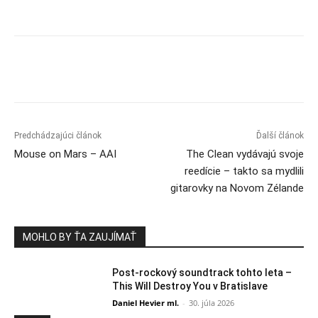
Predchádzajúci článok
Ďalší článok
Mouse on Mars – AAI
The Clean vydávajú svoje
reedície – takto sa mydlili
gitarovky na Novom Zélande
MOHLO BY ŤA ZAUJÍMAŤ
Post-rockový soundtrack tohto leta –
This Will Destroy You v Bratislave
Daniel Hevier ml.
-
30. júla 2026