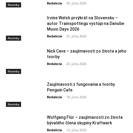
Redakcia
-
30. júna 2026
Novinky
Irvine Welsh prvýkrát na Slovensku –
autor Trainspottingu vystúpi na Danube
Music Days 2026
Redakcia
-
25. júna 2026
Novinky
Nick Cave – zaujímavosti zo života a jeho
tvorby
Redakcia
-
20. júna 2026
Novinky
Zaujímavosti z fungovania a tvorby
Penguin Cafe
Redakcia
-
18. júna 2026
Novinky
Wolfgang Flür – zaujímavosti zo života
bývalého člena skupiny Kraftwerk
Redakcia
-
12. júna 2026