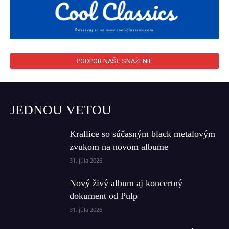
PODPOR NAŠE SNAŽENIE
JEDNOU VETOU
Krallice so súčasným black metalovým
zvukom na novom albume
31. júla 2026
Nový živý album aj koncertný
dokument od Pulp
31. júla 2026