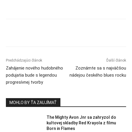
Predchádzajúci článok
Ďalší článok
Zahájenie nového hudobného
Zoznámte sa s najväčšou
podujatia bude s legendou
nádejou českého blues rocku
progresívnej tvorby
MOHLO BY ŤA ZAUJÍMAŤ
The Mighty Avon Jnr sa zahryzol do
kultovej skladby Red Krayola z filmu
Born in Flames