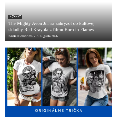
NOVINKY
The Mighty Avon Jnr sa zahryzol do kultovej
skladby Red Krayola z filmu Born in Flames
Daniel Hevier ml.
-
6. augusta 2026