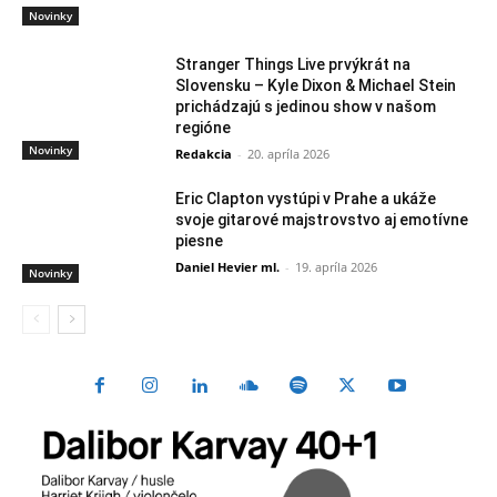
Novinky
Stranger Things Live prvýkrát na
Slovensku – Kyle Dixon & Michael Stein
prichádzajú s jedinou show v našom
regióne
Novinky
Redakcia
-
20. apríla 2026
Eric Clapton vystúpi v Prahe a ukáže
svoje gitarové majstrovstvo aj emotívne
piesne
Daniel Hevier ml.
-
19. apríla 2026
Novinky