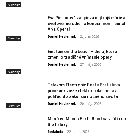
Novinky
Eva Pieronová zaspieva najkrajšie árie aj
svetové melódie na koncertnom recitáli
Viva Opera!
Daniel Hevier ml.
-
2. júna 2026
Novinky
Einstein on the beach – dielo, ktoré
zmenilo tradičné vnímanie opery
Daniel Hevier ml.
-
27. mája 2026
Novinky
Telekom Electronic Beats Bratislava
prinesie svieže elektronické mená aj
pohľad do zákulisia nočného života
Daniel Hevier ml.
-
20. mája 2026
Novinky
Manfred Mann’s Earth Band sa vrátia do
Bratislavy
Redakcia
-
22. apríla 2026