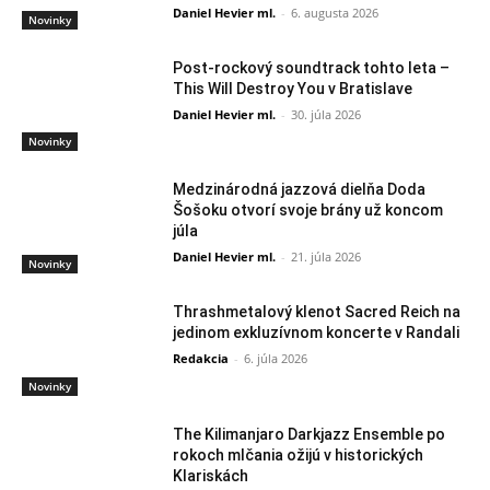
Daniel Hevier ml.
-
6. augusta 2026
Novinky
Post-rockový soundtrack tohto leta –
This Will Destroy You v Bratislave
Daniel Hevier ml.
-
30. júla 2026
Novinky
Medzinárodná jazzová dielňa Doda
Šošoku otvorí svoje brány už koncom
júla
Daniel Hevier ml.
-
21. júla 2026
Novinky
Thrashmetalový klenot Sacred Reich na
jedinom exkluzívnom koncerte v Randali
Redakcia
-
6. júla 2026
Novinky
The Kilimanjaro Darkjazz Ensemble po
rokoch mlčania ožijú v historických
Klariskách