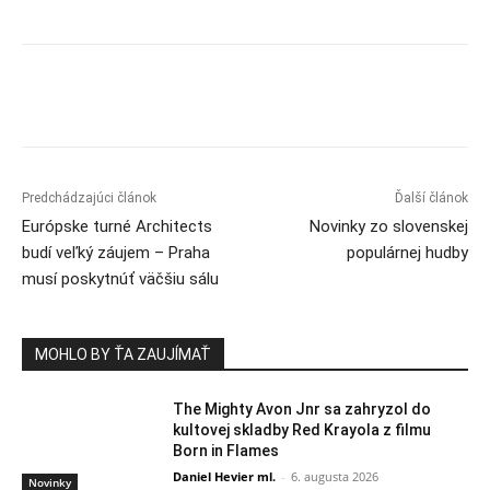
Predchádzajúci článok
Ďalší článok
Európske turné Architects
Novinky zo slovenskej
budí veľký záujem – Praha
populárnej hudby
musí poskytnúť väčšiu sálu
MOHLO BY ŤA ZAUJÍMAŤ
The Mighty Avon Jnr sa zahryzol do
kultovej skladby Red Krayola z filmu
Born in Flames
Daniel Hevier ml.
-
6. augusta 2026
Novinky