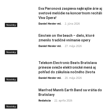
Eva Pieronová zaspieva najkrajšie árie aj
svetové melódie na koncertnom recitáli
Viva Opera!
Daniel Hevier ml.
-
2. júna 2026
Novinky
Einstein on the beach – dielo, ktoré
zmenilo tradičné vnímanie opery
Daniel Hevier ml.
-
27. mája 2026
Novinky
Telekom Electronic Beats Bratislava
prinesie svieže elektronické mená aj
pohľad do zákulisia nočného života
Daniel Hevier ml.
-
20. mája 2026
Novinky
Manfred Mann’s Earth Band sa vrátia do
Bratislavy
Redakcia
-
22. apríla 2026
Novinky