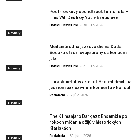
Post-rockový soundtrack tohto leta –
This Will Destroy You v Bratislave
Daniel Hevier ml.
-
30. júla 2026
Novinky
Medzinárodná jazzová dielňa Doda
Šošoku otvorí svoje brány už koncom
júla
Daniel Hevier ml.
-
21. júla 2026
Novinky
Thrashmetalový klenot Sacred Reich na
jedinom exkluzívnom koncerte v Randali
Redakcia
-
6. júla 2026
Novinky
The Kilimanjaro Darkjazz Ensemble po
rokoch mlčania ožijú v historických
Klariskách
Redakcia
-
30. júna 2026
Novinky