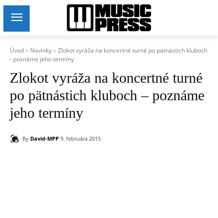
Úvod
Novinky
Zlokot vyráža na koncertné turné po pätnástich kluboch
- poznáme jeho termíny
Zlokot vyráža na koncertné turné
po pätnástich kluboch – poznáme
jeho termíny
By
David-MPP
9. februára 2015