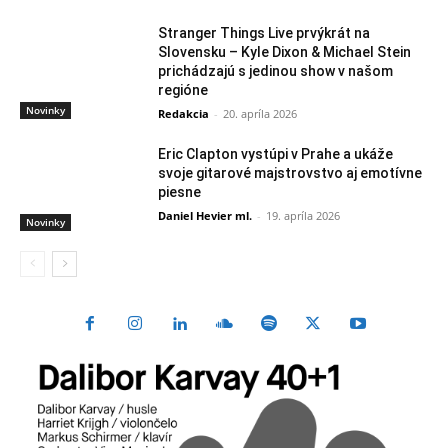
Stranger Things Live prvýkrát na
Slovensku – Kyle Dixon & Michael Stein
prichádzajú s jedinou show v našom
regióne
Novinky
Redakcia
-
20. apríla 2026
Eric Clapton vystúpi v Prahe a ukáže
svoje gitarové majstrovstvo aj emotívne
piesne
Daniel Hevier ml.
-
19. apríla 2026
Novinky