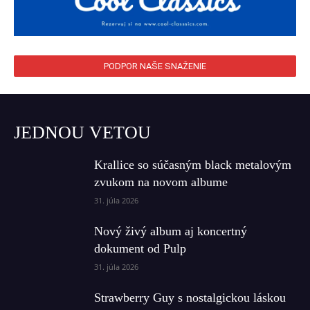
PODPOR NAŠE SNAŽENIE
JEDNOU VETOU
Krallice so súčasným black metalovým
zvukom na novom albume
31. júla 2026
Nový živý album aj koncertný
dokument od Pulp
31. júla 2026
Strawberry Guy s nostalgickou láskou