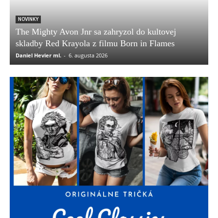
NOVINKY
The Mighty Avon Jnr sa zahryzol do kultovej
skladby Red Krayola z filmu Born in Flames
Daniel Hevier ml.
-
6. augusta 2026