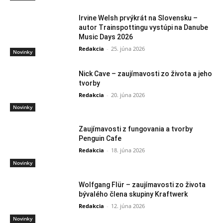
Irvine Welsh prvýkrát na Slovensku –
autor Trainspottingu vystúpi na Danube
Music Days 2026
Redakcia
-
25. júna 2026
Novinky
Nick Cave – zaujímavosti zo života a jeho
tvorby
Redakcia
-
20. júna 2026
Novinky
Zaujímavosti z fungovania a tvorby
Penguin Cafe
Redakcia
-
18. júna 2026
Novinky
Wolfgang Flür – zaujímavosti zo života
bývalého člena skupiny Kraftwerk
Redakcia
-
12. júna 2026
Novinky