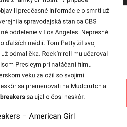
bjavili predčasné informácie o smrti už
verejnila spravodajská stanica CBS
jné oddelenie v Los Angeles. Nepresné
 ďalších médií. Tom Petty žil svoj
 už odmalička. Rock’n’roll mu učaroval
lvisom Presleym pri natáčaní filmu
erskom veku založil so svojimi
neskôr sa premenovali na Mudcrutch a
tbreakers
sa ujal o čosi neskôr.
akers – American Girl