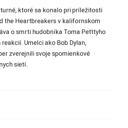
urné, ktoré sa konalo pri príležitosti
d the Heartbreakers v kalifornskom
ráva o smrti hudobníka Toma Petttyho
reakcií. Umelci ako Bob Dylan,
er zverejnili svoje spomienkové
ych sietí.