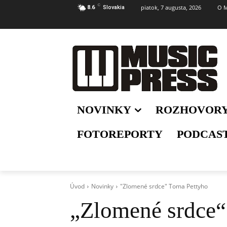
C
piatok, 7 augusta, 2026
O M
8.6
Slovakia
NOVINKY
ROZHOVOR
FOTOREPORTY
PODCAS
Úvod
Novinky
"Zlomené srdce" Toma Pettyho
„Zlomené srdce“