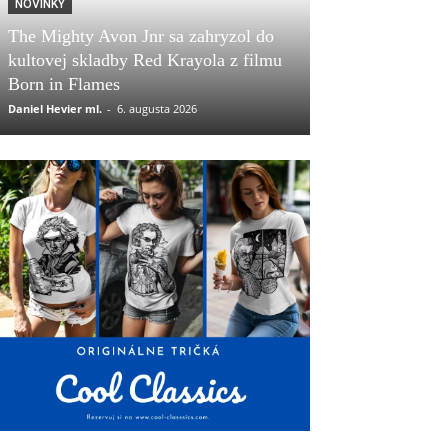
NOVINKY
The Mighty Avon Jnr sa zahryzol do
kultovej skladby Red Krayola z filmu
Born in Flames
Daniel Hevier ml.
-
6. augusta 2026