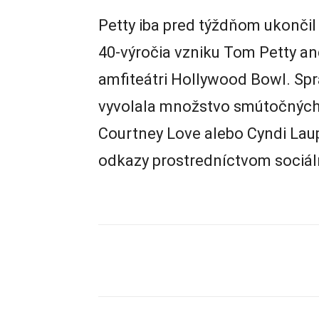
Petty iba pred týždňom ukončil t
40-výročia vzniku Tom Petty an
amfiteátri Hollywood Bowl. Sp
vyvolala množstvo smútočných 
Courtney Love alebo Cyndi Laup
odkazy prostredníctvom sociáln
Zdieľam