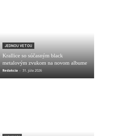
JEDNOU VETOU
Krallice so súčasným black
metalovým zvukom na novom albume
Redakcia
-
31. júla 2026