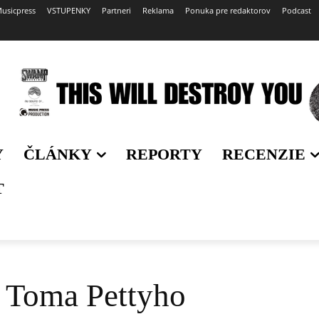
usicpress
VSTUPENKY
Partneri
Reklama
Ponuka pre redaktorov
Podcast
Y
ČLÁNKY
REPORTY
RECENZIE
T
 Toma Pettyho