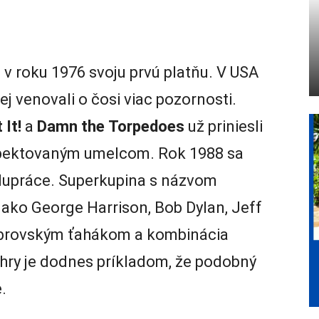
v roku 1976 svoju prvú platňu. V USA
 jej venovali o čosi viac pozornosti.
It!
a
Damn the
Torpedoes
už priniesli
špektovaným umelcom. Rok 1988 sa
olupráce. Superkupina s názvom
 ako George Harrison, Bob Dylan, Jeff
 obrovským ťahákom a kombinácia
 hry je dodnes príkladom, že podobný
.