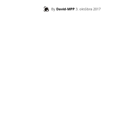
By
David-MPP
3. októbra 2017
Zdieľam