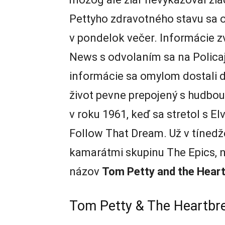
Pettyho zdravotného stavu sa o
v pondelok večer. Informácie z
News s odvolaním sa na Polica
informácie sa omylom dostali do
život pevne prepojený s hudbou
v roku 1961, keď sa stretol s E
Follow That Dream. Už v tínedž
kamarátmi skupinu The Epics, 
názov
Tom Petty and the Hear
Tom Petty & The Heartbre