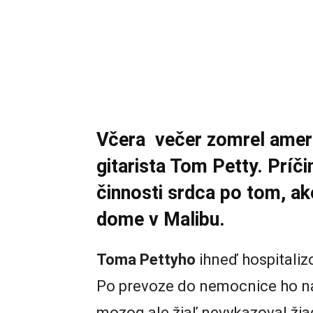
Včera večer zomrel ameri
gitarista Tom Petty. Príč
činnosti srdca po tom, ak
dome v Malibu.
Toma Pettyho
ihneď hospitaliz
Po prevoze do nemocnice ho napo
mozog ale žiaľ nevykazoval ži