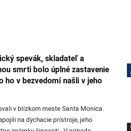
cký spevák, skladateľ a
inou smrti bolo úplné zastavenie
o ho v bezvedomí našli v jeho
ovali v blízkom meste Santa Monica.
jili na dýchacie prístroje, jeho
adne známky činnosti. V prípade