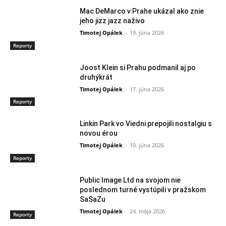
Mac DeMarco v Prahe ukázal ako znie
jeho jizz jazz naživo
Timotej Opálek
-
19. júna 2026
Reporty
Joost Klein si Prahu podmanil aj po
druhýkrát
Timotej Opálek
-
17. júna 2026
Reporty
Linkin Park vo Viedni prepojili nostalgiu s
novou érou
Timotej Opálek
-
10. júna 2026
Reporty
Public Image Ltd na svojom nie
poslednom turné vystúpili v pražskom
SaSaZu
Timotej Opálek
-
24. mája 2026
Reporty