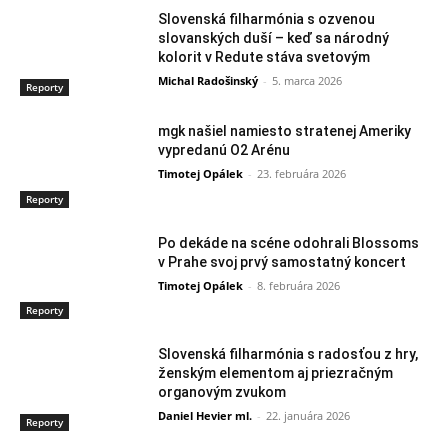
Slovenská filharmónia s ozvenou
slovanských duší – keď sa národný
kolorit v Redute stáva svetovým
Michal Radošinský
-
5. marca 2026
Reporty
mgk našiel namiesto stratenej Ameriky
vypredanú O2 Arénu
Timotej Opálek
-
23. februára 2026
Reporty
Po dekáde na scéne odohrali Blossoms
v Prahe svoj prvý samostatný koncert
Timotej Opálek
-
8. februára 2026
Reporty
Slovenská filharmónia s radosťou z hry,
ženským elementom aj priezračným
organovým zvukom
Daniel Hevier ml.
-
22. januára 2026
Reporty