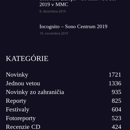
2019 v MMC
8. decembra 2019
Incognito – Sono Centrum 2019
19. novembra 2019
KATEGÓRIE
Novinky
1721
Jednou vetou
1336
Novinky zo zahraničia
935
Reporty
825
Festivaly
604
Fotoreporty
523
Recenzie CD
424