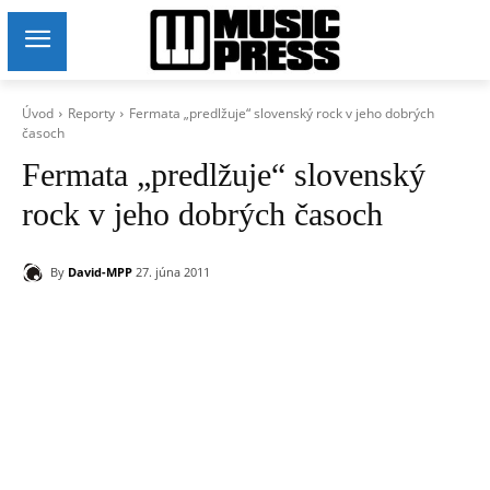
Úvod
Reporty
Fermata „predlžuje“ slovenský rock v jeho dobrých
časoch
Fermata „predlžuje“ slovenský
rock v jeho dobrých časoch
By
David-MPP
27. júna 2011