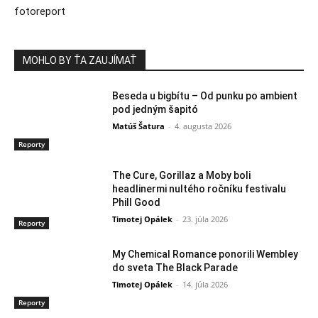
fotoreport
MOHLO BY ŤA ZAUJÍMAŤ
Beseda u bigbítu – Od punku po ambient
pod jedným šapitó
Matúš Šatura
-
4. augusta 2026
Reporty
The Cure, Gorillaz a Moby boli
headlinermi nultého ročníku festivalu
Phill Good
Timotej Opálek
-
23. júla 2026
Reporty
My Chemical Romance ponorili Wembley
do sveta The Black Parade
Timotej Opálek
-
14. júla 2026
Reporty