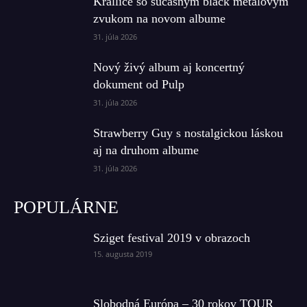
Krallice so súčasným black metalovým
zvukom na novom albume
31. júla 2026
Nový živý album aj koncertný
dokument od Pulp
31. júla 2026
Strawberry Guy s nostalgickou láskou
aj na druhom albume
31. júla 2026
POPULÁRNE
Sziget festival 2019 v obrazoch
15. augusta 2019
Slobodná Európa – 30 rokov TOUR