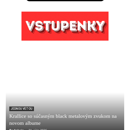
JEDNOU VETOU
Krallice so súčasným black metalovým zvukom na
novom albume