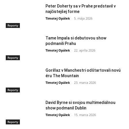
Peter Doherty sa v Prahe predstavil v
najčistejšej forme
Timotej Opálek
-
5. mája 2026
Reporty
Tame Impala si debutovou show
podmanili Prahu
Timotej Opálek
-
22. apríla 2026
Reporty
Gorillaz v Manchestri odštartovali novú
éru The Mountain
Timotej Opálek
-
23. marca 2026
Reporty
David Byrne si svojou multimediálnou
show podmanil Dublin
Timotej Opálek
-
15. marca 2026
Reporty