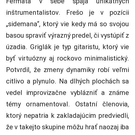
Fermata v sebe spája unikátnych
inštrumentalistov. Frešo je v pozícii
„sidemana“, ktorý vie kedy má so svojou
basou spraviť výrazný predel, či vystúpiť z
úzadia. Griglák je typ gitaristu, ktorý vie
byť virtuózny aj rockovo minimalistický.
Potvrdil, že zmeny dynamiky robí veľmi
citlivo a plynulo. Na dlhých plochách sa
vedel improvizačne vyblázniť a známe
témy ornamentoval. Ostatní členovia,
ktorý nepatria k zakladajúcim predviedli,
že v takejto skupine môžu hrať naozaj iba