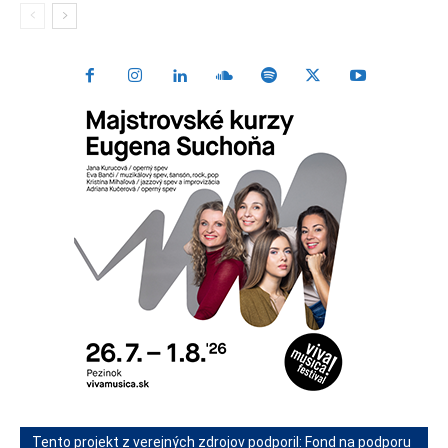
Tento projekt z verejných zdrojov podporil: Fond na podporu