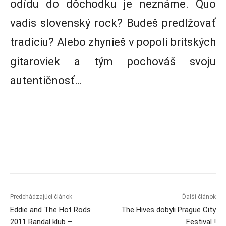
odídu do dôchodku je neznáme. Quo
vadis slovenský rock? Budeš predlžovať
tradíciu? Alebo zhynieš v popoli britských
gitaroviek a tým pochováš svoju
autentičnosť…
Predchádzajúci článok
Ďalší článok
Eddie and The Hot Rods
The Hives dobyli Prague City
2011 Randal klub –
Festival !