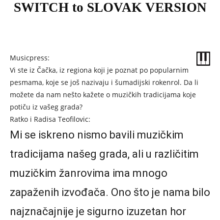
SWITCH to SLOVAK VERSION
Musicpress:
Vi ste iz Čačka, iz regiona koji je poznat po popularnim
pesmama, koje se još nazivaju i šumadijski rokenrol. Da li
možete da nam nešto kažete o muzičkih tradicijama koje
potiču iz vašeg grada?
Ratko i Radisa Teofilovic:
Mi se iskreno nismo bavili muzičkim
tradicijama našeg grada, ali u različitim
muzičkim žanrovima ima mnogo
zapaženih izvođača. Ono što je nama bilo
najznačajnije je sigurno izuzetan hor