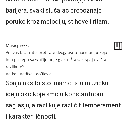
barijera, svaki slušalac prepoznaje
poruke kroz melodiju, stihove i ritam.
Musicpress:
Vi i vaš brat interpretirate dvojglasnu harmoniju koja
ima prelepo sazvučije boje glasa. Šta vas spaja, a šta
razlikuje?
Ratko i Radisa Teofilovic:
Spaja nas to što imamo istu muzičku
ideju oko koje smo u konstantnom
saglasju, a razlikuje različit temperament
i karakter ličnosti.