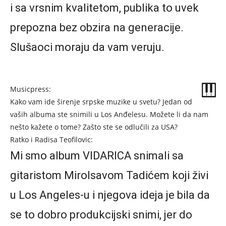
i sa vrsnim kvalitetom, publika to uvek
prepozna bez obzira na generacije.
Slušaoci moraju da vam veruju.
Musicpress:
Kako vam ide širenje srpske muzike u svetu? Jedan od
vaših albuma ste snimili u Los Anđelesu. Možete li da nam
nešto kažete o tome? Zašto ste se odlučili za USA?
Ratko i Radisa Teofilovic:
Mi smo album VIDARICA snimali sa
gitaristom Mirolsavom Tadićem koji živi
u Los Angeles-u i njegova ideja je bila da
se to dobro produkcijski snimi, jer do