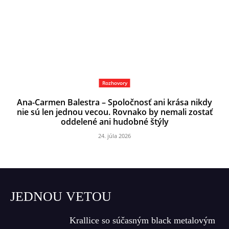
Rozhovory
Ana-Carmen Balestra – Spoločnosť ani krása nikdy
nie sú len jednou vecou. Rovnako by nemali zostať
oddelené ani hudobné štýly
24. júla 2026
JEDNOU VETOU
Krallice so súčasným black metalovým