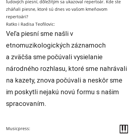
ľudových piesní, dôležitým sa ukazoval repertoár. Kde ste
zháňali piesne, ktoré sú dnes vo vašom kmeňovom
repertoári?
Ratko i Radisa Teofilovic:
Veľa piesní sme našli v
etnomuzikologických záznamoch
a zväčša sme počúvali vysielanie
národného rozhlasu, ktoré sme nahrávali
na kazety, znova počúvali a neskôr sme
im poskytli nejakú novú formu s našim
spracovaním.
Musicpress: