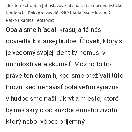
zložitého obdobia Juhoslávie, kedy narastali nacionalistické
tendencie. Bolo pre vás dôležité hľadať svoje korene?
Ratko i Radisa Teofilovic:
Obaja sme hľadali krásu, a tá nás
doviedla k staršej hudbe. Človek, ktorý si
je vedomý svojej identity, nemusí v
minulosti veľa skúmať. Možno to bol
práve ten okamih, keď sme prežívali túto
hrôzu, keď nenávisť bola veľmi výrazná –
v hudbe sme našli úkryt a miesto, ktoré
by nás skrylo od každodenného života,
ktorý nebol vôbec príjemný.