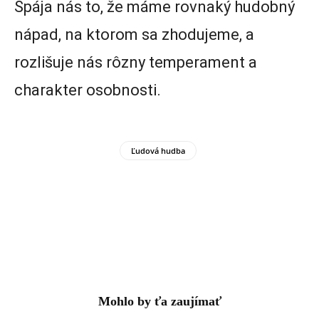
Spája nás to, že máme rovnaký hudobný
nápad, na ktorom sa zhodujeme, a
rozlišuje nás rôzny temperament a
charakter osobnosti.
Ľudová hudba
Mohlo by ťa zaujímať