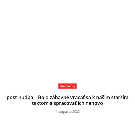
Rozhovory
post-hudba – Bolo zábavné vracať sa k našim starším
textom a spracovať ich nanovo
4. augusta 2026