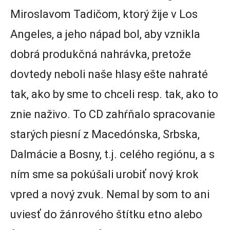
Miroslavom Tadičom, ktorý žije v Los
Angeles, a jeho nápad bol, aby vznikla
dobrá produkčná nahrávka, pretože
dovtedy neboli naše hlasy ešte nahraté
tak, ako by sme to chceli resp. tak, ako to
znie naživo. To CD zahŕňalo spracovanie
starých piesní z Macedónska, Srbska,
Dalmácie a Bosny, t.j. celého regiónu, a s
ním sme sa pokúšali urobiť nový krok
vpred a nový zvuk. Nemal by som to ani
uviesť do žánrového štítku etno alebo