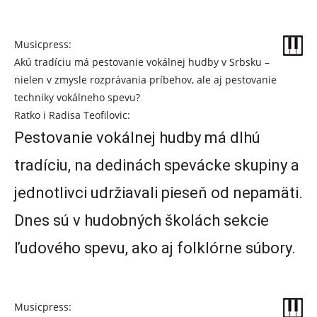
Musicpress:
Akú tradíciu má pestovanie vokálnej hudby v Srbsku –
nielen v zmysle rozprávania príbehov, ale aj pestovanie
techniky vokálneho spevu?
Ratko i Radisa Teofilovic:
Pestovanie vokálnej hudby má dlhú
tradíciu, na dedinách spevácke skupiny a
jednotlivci udržiavali pieseň od nepamäti.
Dnes sú v hudobných školách sekcie
ľudového spevu, ako aj folklórne súbory.
Musicpress: