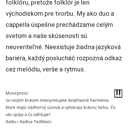
folklóru, pretože folklór je len
východiskom pre tvorbu. My ako duo a
cappella úspešne prechádzame celým
svetom a naše skúsenosti sú
neuveriteľné. Neexistuje žiadna jazyková
bariéra, každý poslucháč rozpozná odkaz
cez melódiu, verše a rytmus.
Musicpress:
So svojím bratom interpretujete dvojhlasné harmónie,
ktoré majú nádherný súzvuk a vytvárajú krásnu farbu. Čo
vás spája a čo odlišuje?
Ratko i Radisa Teofilovic: