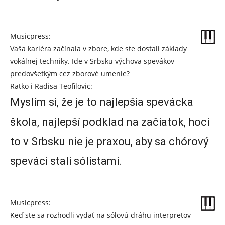
Musicpress:
Vaša kariéra začínala v zbore, kde ste dostali základy
vokálnej techniky. Ide v Srbsku výchova spevákov
predovšetkým cez zborové umenie?
Ratko i Radisa Teofilovic:
Myslím si, že je to najlepšia spevácka
škola, najlepší podklad na začiatok, hoci
to v Srbsku nie je praxou, aby sa chórový
speváci stali sólistami.
Musicpress:
Keď ste sa rozhodli vydať na sólovú dráhu interpretov