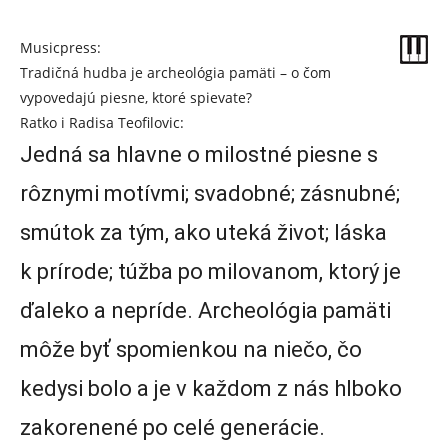
Musicpress:
Tradičná hudba je archeológia pamäti – o čom
vypovedajú piesne, ktoré spievate?
Ratko i Radisa Teofilovic:
Jedná sa hlavne o milostné piesne s
rôznymi motívmi; svadobné; zásnubné;
smútok za tým, ako uteká život; láska
k prírode; túžba po milovanom, ktorý je
ďaleko a nepríde. Archeológia pamäti
môže byť spomienkou na niečo, čo
kedysi bolo a je v každom z nás hlboko
zakorenené po celé generácie.