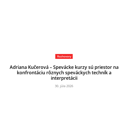
Rozhovory
Adriana Kučerová – Spevácke kurzy sú priestor na
konfrontáciu rôznych speváckych techník a
interpretácii
30. júla 2026