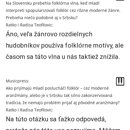
Na Slovensku prebehla folklórna vlna, keď mladí
interpreti spopularizovali folklór cez rôzne moderné žánre.
Prebieha niečo podobné aj v Srbsku?
Ratko i Radisa Teofilovic:
Áno, veľa žánrovo rozdielnych
hudobníkov používa folklórne motívy, ale
časom sa táto vlna u nás taktiež znížila.
Musicpress:
Ako prijímajú mladí poslucháči folklór – cez moderné
aranžmány, alebo je v Srbsku tak silno zakonzervovaná
tradícia, že nemajú problém prijať aj pôvodné aranžmány?
Ratko i Radisa Teofilovic:
Na túto otázku sa ťažko odpovedá,