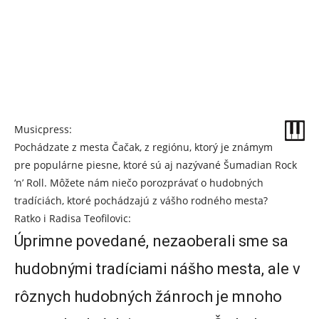
Musicpress:
Pochádzate z mesta Čačak, z regiónu, ktorý je známym
pre populárne piesne, ktoré sú aj nazývané Šumadian Rock
‘n’ Roll. Môžete nám niečo porozprávať o hudobných
tradíciách, ktoré pochádzajú z vášho rodného mesta?
Ratko i Radisa Teofilovic:
Úprimne povedané, nezaoberali sme sa
hudobnými tradíciami nášho mesta, ale v
rôznych hudobných žánroch je mnoho