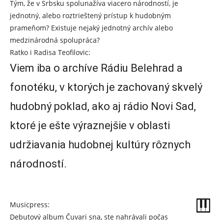
Tým, že v Srbsku spolunažíva viacero národností, je
jednotný, alebo roztrieštený prístup k hudobným
prameňom? Existuje nejaký jednotný archív alebo
medzinárodná spolupráca?
Ratko i Radisa Teofilovic:
Viem iba o archíve Rádiu Belehrad a
fonotéku, v ktorých je zachovaný skvelý
hudobný poklad, ako aj rádio Novi Sad,
ktoré je ešte výraznejšie v oblasti
udržiavania hudobnej kultúry rôznych
národností.
Musicpress:
Debutový album Čuvari sna, ste nahrávali počas