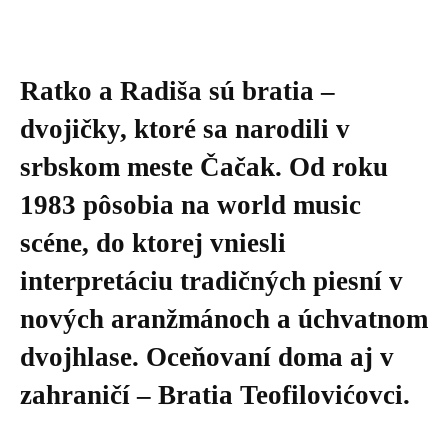
Ratko a Radiša sú bratia –
dvojičky, ktoré sa narodili v
srbskom meste Čačak. Od roku
1983 pôsobia na world music
scéne, do ktorej vniesli
interpretáciu tradičných piesní v
nových aranžmánoch a úchvatnom
dvojhlase. Oceňovaní doma aj v
zahraničí – Bratia Teofilovićovci.