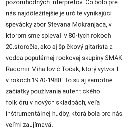
pozoruhodných interpretov. Čo bolo pre
nás najdôležitejšie je určite vynikajúci
spevácky zbor Stevana Mokranjaca, v
ktorom sme spievali v 80-tych rokoch
20.storočia, ako aj špičkový gitarista a
vodca populárnej rockovej skupiny SMAK
Radomir Mihailović Točak, ktorý vytvoril
v rokoch 1970-1980. To sú aj samotné
začiatky používania autentického
folklóru v nových skladbách, veľa
inštrumentálnej hudby, ktorá bola pre nás
veľmi zaujímavá.