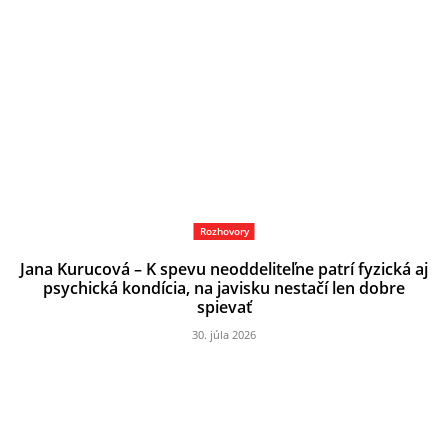
Rozhovory
Jana Kurucová – K spevu neoddeliteľne patrí fyzická aj
psychická kondícia, na javisku nestačí len dobre
spievať
30. júla 2026