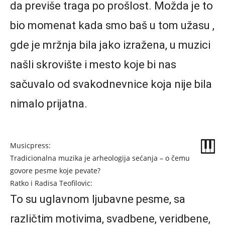
da previše traga po prošlost. Možda je to
bio momenat kada smo baš u tom užasu ,
gde je mržnja bila jako izražena, u muzici
našli skrovište i mesto koje bi nas
sačuvalo od svakodnevnice koja nije bila
nimalo prijatna.
Musicpress:
Tradicionalna muzika je arheologija sećanja – o čemu
govore pesme koje pevate?
Ratko i Radisa Teofilovic:
To su uglavnom ljubavne pesme, sa
različtim motivima, svadbene, veridbene,