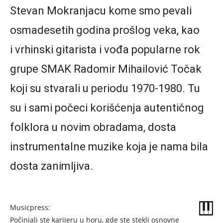
Stevan Mokranjacu kome smo pevali
osmadesetih godina prošlog veka, kao
i vrhinski gitarista i vođa popularne rok
grupe SMAK Radomir Mihailović Točak
koji su stvarali u periodu 1970-1980. Tu
su i sami počeci korišćenja autentičnog
folklora u novim obradama, dosta
instrumentalne muzike koja je nama bila
dosta zanimljiva.
Musicpress:
Počinjali ste karijeru u horu, gde ste stekli osnovne