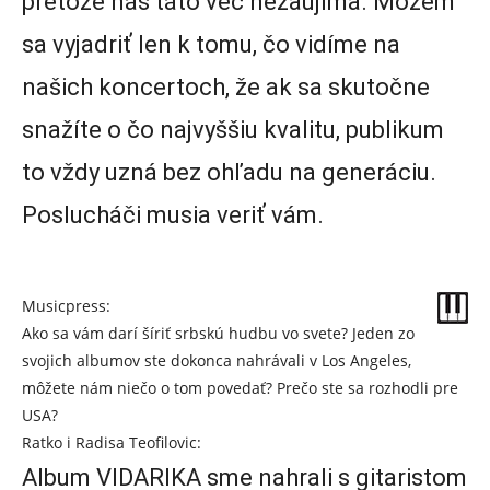
pretože nás táto vec nezaujíma. Môžem
sa vyjadriť len k tomu, čo vidíme na
našich koncertoch, že ak sa skutočne
snažíte o čo najvyššiu kvalitu, publikum
to vždy uzná bez ohľadu na generáciu.
Poslucháči musia veriť vám.
Musicpress:
Ako sa vám darí šíriť srbskú hudbu vo svete? Jeden zo
svojich albumov ste dokonca nahrávali v Los Angeles,
môžete nám niečo o tom povedať? Prečo ste sa rozhodli pre
USA?
Ratko i Radisa Teofilovic:
Album VIDARIKA sme nahrali s gitaristom