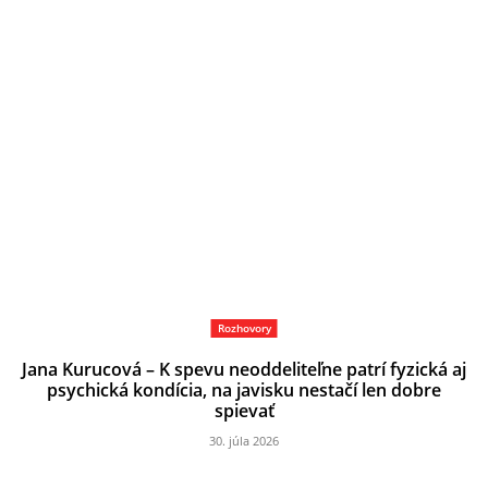
Rozhovory
Jana Kurucová – K spevu neoddeliteľne patrí fyzická aj
psychická kondícia, na javisku nestačí len dobre
spievať
30. júla 2026