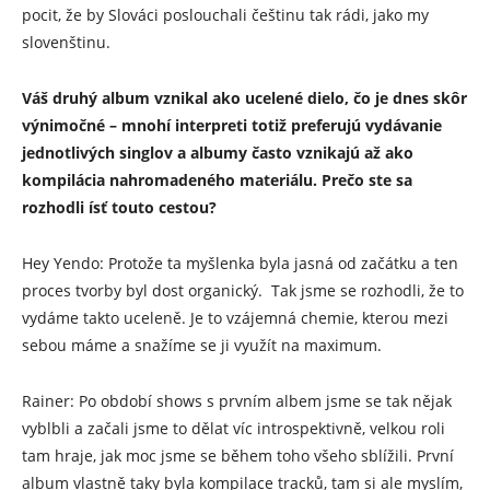
pocit, že by Slováci poslouchali češtinu tak rádi, jako my
slovenštinu.
Váš druhý album vznikal ako ucelené dielo, čo je dnes skôr
výnimočné – mnohí interpreti totiž preferujú vydávanie
jednotlivých singlov a albumy často vznikajú až ako
kompilácia nahromadeného materiálu. Prečo ste sa
rozhodli ísť touto cestou?
Hey Yendo: Protože ta myšlenka byla jasná od začátku a ten
proces tvorby byl dost organický. Tak jsme se rozhodli, že to
vydáme takto uceleně. Je to vzájemná chemie, kterou mezi
sebou máme a snažíme se ji využít na maximum.
Rainer: Po období shows s prvním albem jsme se tak nějak
vyblbli a začali jsme to dělat víc introspektivně, velkou roli
tam hraje, jak moc jsme se během toho všeho sblížili. První
album vlastně taky byla kompilace tracků, tam si ale myslím,