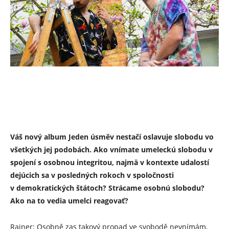
Váš nový album Jeden úsměv nestačí oslavuje slobodu vo
všetkých jej podobách. Ako vnímate umeleckú slobodu v
spojení s osobnou integritou, najmä v kontexte udalostí
dejúcich sa v posledných rokoch v spoločnosti
v demokratických štátoch? Strácame osobnú slobodu?
Ako na to vedia umelci reagovať?
Rainer: Osobně zas takový propad ve svobodě nevnímám,