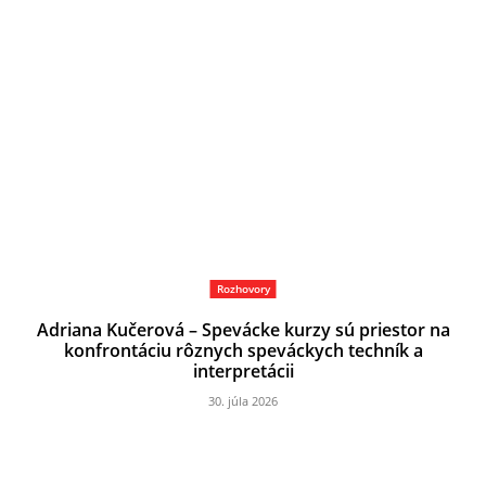
Rozhovory
Adriana Kučerová – Spevácke kurzy sú priestor na
konfrontáciu rôznych speváckych techník a
interpretácii
30. júla 2026