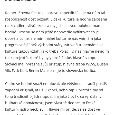
Rainer: Zrovna Česko je opravdu specifické a je na něm tahle
rozpolcenost dost poznat. Lidská kultura je hodně založená
na zrcadlení vlivů okolo, a my jich se svou polohou máme
hodně. Trochu se nám ještě nepovedlo vyfiltrovat co je
dobré a co ne, ale minimálně kulturně nás vnímám jako
progresivnější než východní státy, zároveň tu nemáme ke
kultuře takový vztah, jako třeba Poláci. U nás hlavně nevidím
tolik projektů, které by byly hrdě české, hlavně v rapu.
Slováci mají výrazně svůj přístup, hlavně třeba WLVS, Dušan
Vlk, Fvck Kult, Berlin Manson – je to slovenská hudba.
Česko se hodně snaží emulovat, ale většinou si radši pustíš
západní originál, ať už u kapel, nebo rapu, protože my od
toho tradičního jádra upustili a jako člověk, co vyrůstal v
bulharské domácnosti, jsem vlastně dodnes to české
kulturní jádro neobjevil. Hlavně mi přijde, že se dost ve