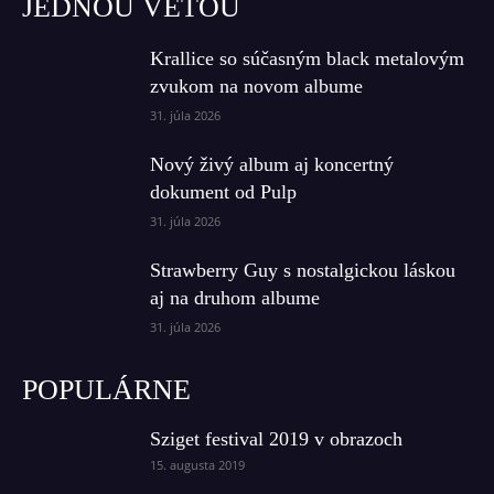
JEDNOU VETOU
Krallice so súčasným black metalovým
zvukom na novom albume
31. júla 2026
Nový živý album aj koncertný
dokument od Pulp
31. júla 2026
Strawberry Guy s nostalgickou láskou
aj na druhom albume
31. júla 2026
POPULÁRNE
Sziget festival 2019 v obrazoch
15. augusta 2019