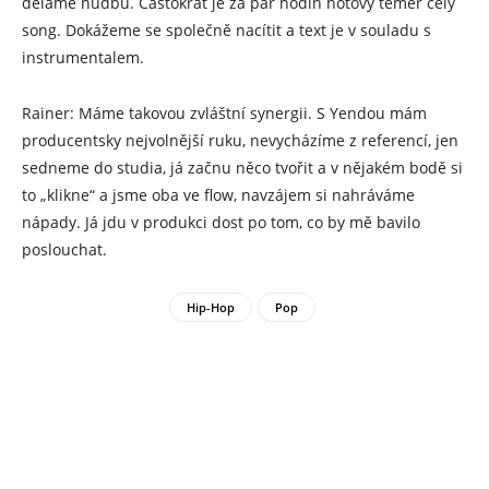
děláme hudbu. Častokrát je za pár hodin hotový téměř celý
song. Dokážeme se společně nacítit a text je v souladu s
instrumentalem.
Rainer: Máme takovou zvláštní synergii. S Yendou mám
producentsky nejvolnější ruku, nevycházíme z referencí, jen
sedneme do studia, já začnu něco tvořit a v nějakém bodě si
to „klikne“ a jsme oba ve flow, navzájem si nahráváme
nápady. Já jdu v produkci dost po tom, co by mě bavilo
poslouchat.
Hip-Hop
Pop