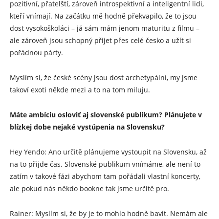
pozitivní, přatelští, zároveň introspektivní a inteligentní lidi,
kteří vnímají. Na začátku mě hodně překvapilo, že to jsou
dost vysokoškoláci – já sám mám jenom maturitu z filmu –
ale zároveň jsou schopný přijet přes celé česko a užít si
pořádnou párty.
Myslím si, že české scény jsou dost archetypální, my jsme
takoví exoti někde mezi a to na tom miluju.
Máte ambíciu osloviť aj slovenské publikum? Plánujete v
blízkej dobe nejaké vystúpenia na Slovensku?
Hey Yendo: Ano určitě plánujeme vystoupit na Slovensku, až
na to přijde čas. Slovenské publikum vnímáme, ale není to
zatím v takové fázi abychom tam pořádali vlastní koncerty,
ale pokud nás někdo bookne tak jsme určitě pro.
Rainer: Myslím si, že by je to mohlo hodně bavit. Nemám ale