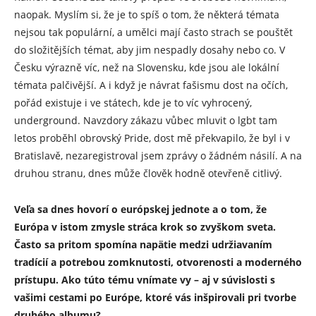
naopak. Myslím si, že je to spíš o tom, že některá témata
nejsou tak populární, a umělci mají často strach se pouštět
do složitějších témat, aby jim nespadly dosahy nebo co. V
Česku výrazně víc, než na Slovensku, kde jsou ale lokální
témata palčivější. A i když je návrat fašismu dost na očích,
pořád existuje i ve státech, kde je to víc vyhrocený,
underground. Navzdory zákazu vůbec mluvit o lgbt tam
letos proběhl obrovský Pride, dost mě překvapilo, že byl i v
Bratislavě, nezaregistroval jsem zprávy o žádném násilí. A na
druhou stranu, dnes může člověk hodně otevřeně citlivý.
Veľa sa dnes hovorí o európskej jednote a o tom, že
Európa v istom zmysle stráca krok so zvyškom sveta.
Často sa pritom spomína napätie medzi udržiavaním
tradícií a potrebou zomknutosti, otvorenosti a moderného
prístupu. Ako túto tému vnímate vy – aj v súvislosti s
vašimi cestami po Európe, ktoré vás inšpirovali pri tvorbe
druhého albumu?