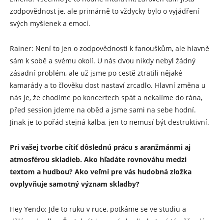
zodpovědnost je, ale primárně to vždycky bylo o vyjádření
svých myšlenek a emocí.
Rainer: Není to jen o zodpovědnosti k fanouškům, ale hlavně
sám k sobě a svému okolí. U nás dvou nikdy nebyl žádný
zásadní problém, ale už jsme po cestě ztratili nějaké
kamarády a to člověku dost nastaví zrcadlo. Hlavní změna u
nás je, že chodíme po koncertech spát a nekalíme do rána,
před session jdeme na oběd a jsme sami na sebe hodní.
Jinak je to pořád stejná kalba, jen to nemusí být destruktivní.
Pri vašej tvorbe cítiť dôslednú prácu s aranžmánmi aj
atmosférou skladieb. Ako hľadáte rovnováhu medzi
textom a hudbou? Ako veľmi pre vás hudobná zložka
ovplyvňuje samotný význam skladby?
Hey Yendo: Jde to ruku v ruce, potkáme se ve studiu a