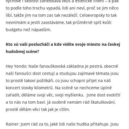
výchově i školství zanedbává vkus a estetické cítění – a pak
to podle toho trochu vypadá, lidi ani neví, proč se jim něco
líbí, takže jim na tom zas tak nezáleží. Celoevropsky to tak
nevnímám a jestli zaostáváme, tak průměrně spíš kvůli
budgetu než nápadům.
Kto sú vaši poslucháči a kde vidíte svoje miesto na českej
hudobnej scéne?
Hey Yendo: Naše fanouškovská základna je pestrá, obecně
naši fanoušci dost cestují a studujou zajímavé témata jsou
to prostě takoví požitkáři, co jsou schopní přijet na náš
koncert stovky kilometrů. Na scéně se nechceme úplně
zařadit, děláme svoji věc, svoji myšlenku. Jsme dost exotičtí
a to nás na tom baví. Já osobně nemám rád škatulkování,
prostě dělám věci tak jak je cítím.
Rainer: Jsem rád za to, jaké lidi naše hudba přitahuje. Jsou