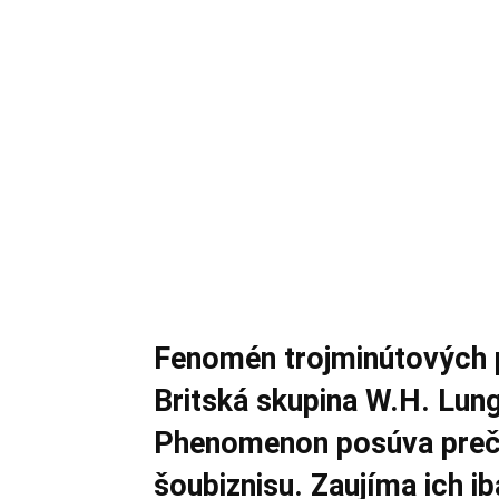
Fenomén trojminútových p
Britská skupina W.H. Lun
Phenomenon posúva preč 
šoubiznisu. Zaujíma ich i