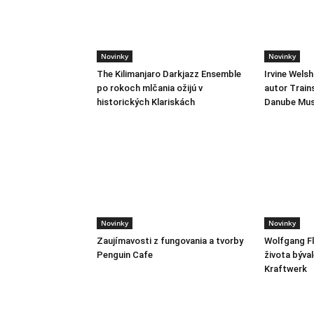
Novinky
Novinky
The Kilimanjaro Darkjazz Ensemble
Irvine Wels
po rokoch mlčania ožijú v
autor Train
historických Klariskách
Danube Mus
Novinky
Novinky
Zaujímavosti z fungovania a tvorby
Wolfgang Fl
Penguin Cafe
života býva
Kraftwerk