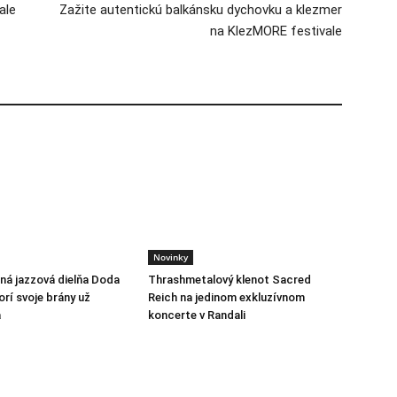
ale
Zažite autentickú balkánsku dychovku a klezmer
na KlezMORE festivale
Novinky
á jazzová dielňa Doda
Thrashmetalový klenot Sacred
rí svoje brány už
Reich na jedinom exkluzívnom
a
koncerte v Randali