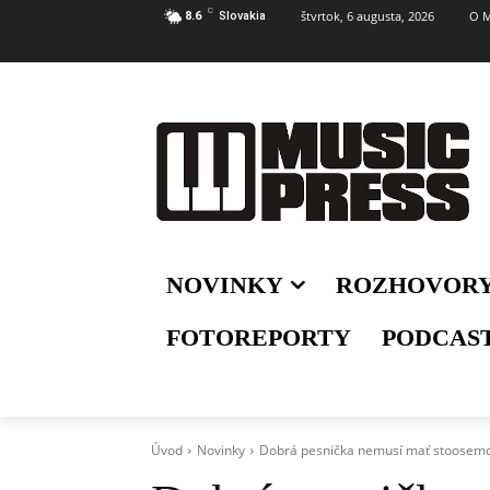
C
štvrtok, 6 augusta, 2026
O M
8.6
Slovakia
NOVINKY
ROZHOVOR
FOTOREPORTY
PODCAS
Úvod
Novinky
Dobrá pesnička nemusí mať stoosemde