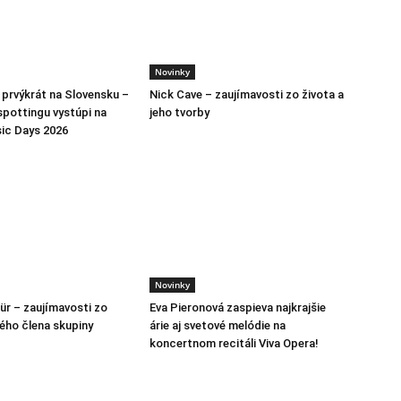
Novinky
h prvýkrát na Slovensku –
Nick Cave – zaujímavosti zo života a
spottingu vystúpi na
jeho tvorby
ic Days 2026
Novinky
ür – zaujímavosti zo
Eva Pieronová zaspieva najkrajšie
lého člena skupiny
árie aj svetové melódie na
koncertnom recitáli Viva Opera!