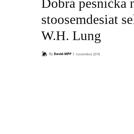
Dobrá pesnička 
stoosemdesiat se
W.H. Lung
By
David-MPP
7. novembra 2018
Zdieľam