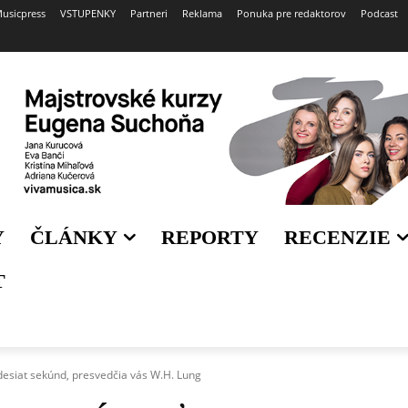
usicpress
VSTUPENKY
Partneri
Reklama
Ponuka pre redaktorov
Podcast
Y
ČLÁNKY
REPORTY
RECENZIE
T
siat sekúnd, presvedčia vás W.H. Lung