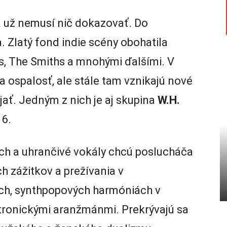
už nemusí nič dokazovať. Do
a. Zlatý fond indie scény obohatila
is, The Smiths a mnohými ďalšími. V
 ospalosť, ale stále tam vznikajú nové
ujať. Jedným z nich je aj skupina
W.H.
16.
ch a uhrančivé vokály chcú poslucháča
h zážitkov a prežívania v
ch, synthpopových harmóniách v
tronickými aranžmánmi. Prekrývajú sa