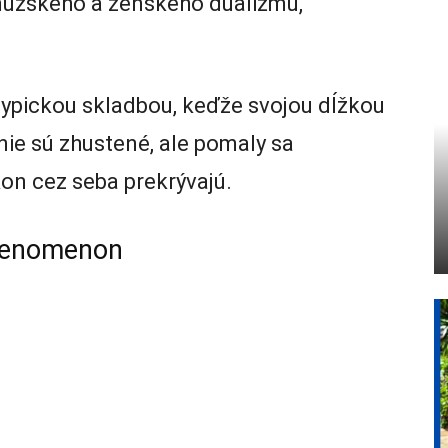
o mužského a ženského dualizmu,
ypickou skladbou, keďže svojou dĺžkou
nie sú zhustené, ale pomaly sa
kon cez seba prekrývajú.
Phenomenon