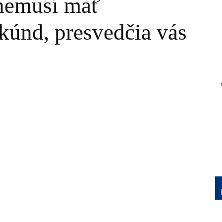
nemusí mať
kúnd, presvedčia vás