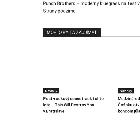
Punch Brothers – moderný bluegrass na festiv
Struny podzimu
MOHLO BY ŤA ZAUJÍMAŤ
Novinky
Novinky
Post-rockový soundtrack tohto
Medzinárodn
leta – This Will Destroy You
Šošoku otvo
v Bratislave
koncom júl