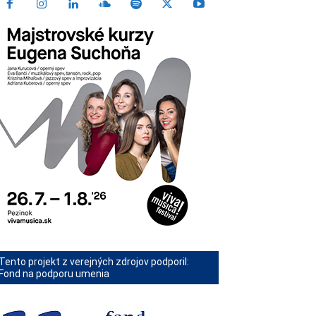
Tento projekt z verejných zdrojov podporil:
Fond na podporu umenia