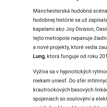
Manchesterská hudobná scéna 
hudobnej histórie sa už zapísal
kapelami ako Joy Division, Oas
tejto metropole nepanuje žiadna
a nové projekty, ktoré vedia za
Lung
, ktorá funguje od roku 20
Vyžíva sa v hypnotických rytmo
niekam uniesť. Do sfér intímnyc
krautrockových basových linká
spojeniach so soulovými a elek