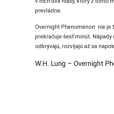
v nich dva hlasy, ktorý z toht
prevládne.
Overnight Phenomenon nie je t
prekračuje šesť minút. Nápady 
odkrývajú, rozvíjajú až sa napo
W.H. Lung – Overnight 