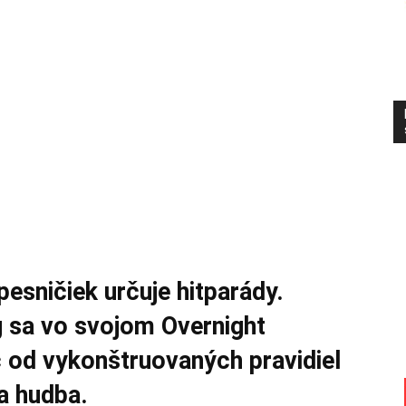
esničiek určuje hitparády.
g sa vo svojom Overnight
od vykonštruovaných pravidiel
ba hudba.