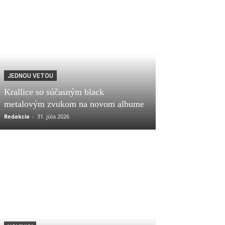
JEDNOU VETOU
Krallice so súčasným black
metalovým zvukom na novom albume
Redakcia
-
31. júla 2026