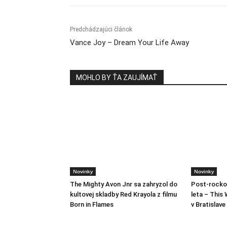
Predchádzajúci článok
Vance Joy – Dream Your Life Away
MOHLO BY ŤA ZAUJÍMAŤ
Novinky
Novinky
The Mighty Avon Jnr sa zahryzol do
Post-rocko
kultovej skladby Red Krayola z filmu
leta – This 
Born in Flames
v Bratislave