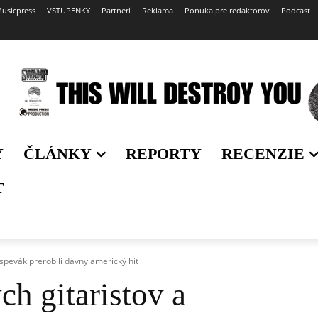
usicpress
VSTUPENKY
Partneri
Reklama
Ponuka pre redaktorov
Podcast
Y
ČLÁNKY
REPORTY
RECENZIE
T
 spevák prerobili dávny americký hit
h gitaristov a