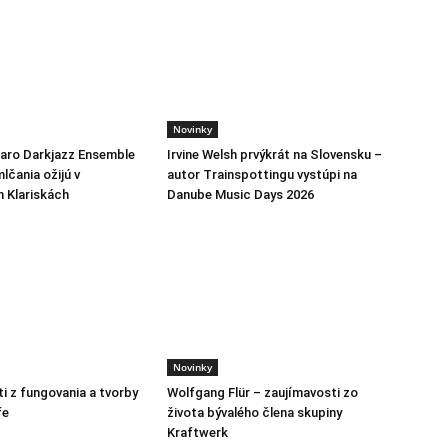
Novinky
jaro Darkjazz Ensemble
Irvine Welsh prvýkrát na Slovensku –
lčania ožijú v
autor Trainspottingu vystúpi na
h Klariskách
Danube Music Days 2026
Novinky
i z fungovania a tvorby
Wolfgang Flür – zaujímavosti zo
fe
života bývalého člena skupiny
Kraftwerk