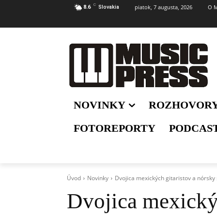
C
piatok, 7 augusta, 2026
O M
8.6
Slovakia
NOVINKY
ROZHOVOR
FOTOREPORTY
PODCAS
Úvod
Novinky
Dvojica mexických gitaristov a nórsky
Dvojica mexickýc