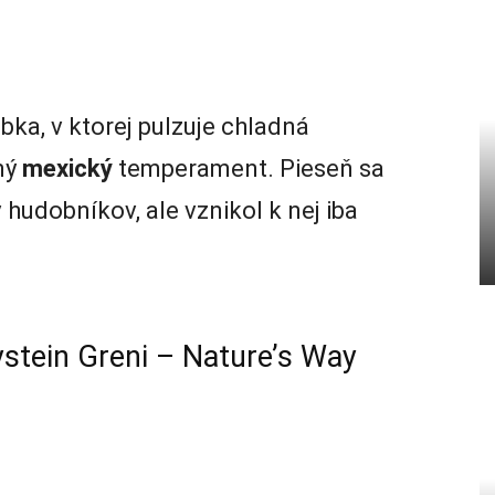
bka, v ktorej pulzuje chladná
ný
mexický
temperament. Pieseň sa
hudobníkov, ale vznikol k nej iba
ystein Greni – Nature’s Way