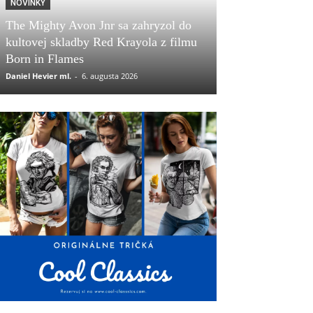
NOVINKY
The Mighty Avon Jnr sa zahryzol do
kultovej skladby Red Krayola z filmu
Born in Flames
Daniel Hevier ml.
-
6. augusta 2026