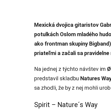
Mexická dvojica gitaristov Gabri
potulkách Oslom mladého hudo
ako frontman skupiny Bigband). N
priateľmi a začali sa pravideln
Na jednej z týchto návštev im
Ø
predstavil skladbu
Natures Wa
sa zhodli, že by z nej mohli uro
Spirit – Nature´s Way