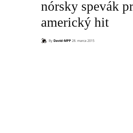
nórsky spevák pr
americký hit
By
David-MPP
28. marca 2015
Zdieľam