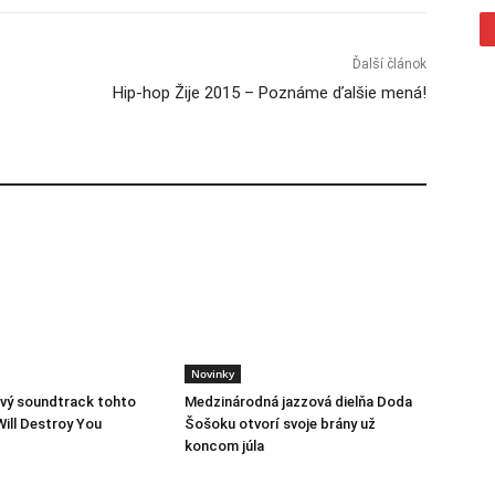
Ďalší článok
Hip-hop Žije 2015 – Poznáme ďalšie mená!
Novinky
vý soundtrack tohto
Medzinárodná jazzová dielňa Doda
Will Destroy You
Šošoku otvorí svoje brány už
koncom júla