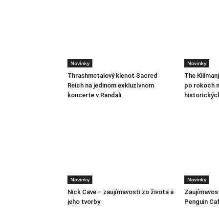
Novinky
Novinky
Thrashmetalový klenot Sacred
The Kiliman
Reich na jedinom exkluzívnom
po rokoch m
koncerte v Randali
historickýc
Novinky
Novinky
Nick Cave – zaujímavosti zo života a
Zaujímavost
jeho tvorby
Penguin Ca