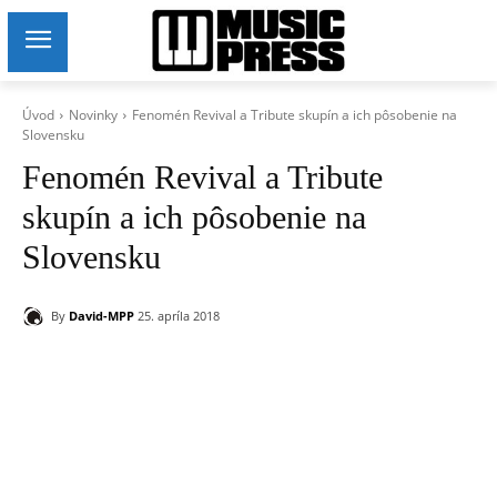
Úvod
Novinky
Fenomén Revival a Tribute skupín a ich pôsobenie na
Slovensku
Fenomén Revival a Tribute
skupín a ich pôsobenie na
Slovensku
By
David-MPP
25. apríla 2018