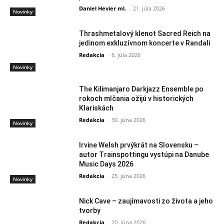
Daniel Hevier ml.
-
21. júla 2026
Novinky
Thrashmetalový klenot Sacred Reich na
jedinom exkluzívnom koncerte v Randali
Redakcia
-
6. júla 2026
Novinky
The Kilimanjaro Darkjazz Ensemble po
rokoch mlčania ožijú v historických
Klariskách
Redakcia
-
30. júna 2026
Novinky
Irvine Welsh prvýkrát na Slovensku –
autor Trainspottingu vystúpi na Danube
Music Days 2026
Redakcia
-
25. júna 2026
Novinky
Nick Cave – zaujímavosti zo života a jeho
tvorby
Redakcia
-
20. júna 2026