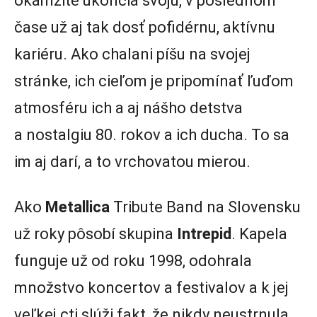
okamžite ukončia svoju, v poslednom
čase už aj tak dosť pofidérnu, aktívnu
kariéru. Ako chalani píšu na svojej
stránke, ich cieľom je pripomínať ľuďom
atmosféru ich a aj nášho detstva
a nostalgiu 80. rokov a ich ducha. To sa
im aj darí, a to vrchovatou mierou.
Ako
Metallica
Tribute Band na Slovensku
už roky pôsobí skupina
Intrepid
. Kapela
funguje už od roku 1998, odohrala
množstvo koncertov a festivalov a k jej
veľkej cti slúži fakt, že nikdy neustrnula