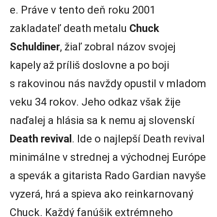
e. Práve v tento deň roku 2001
zakladateľ death metalu
Chuck
Schuldiner
, žiaľ zobral názov svojej
kapely až príliš doslovne a po boji
s rakovinou nás navždy opustil v mladom
veku 34 rokov. Jeho odkaz však žije
naďalej a hlásia sa k nemu aj slovenskí
Death revival
. Ide o najlepší Death revival
minimálne v strednej a východnej Európe
a spevák a gitarista Rado Gardian navyše
vyzerá, hrá a spieva ako reinkarnovaný
Chuck. Každý fanúšik extrémneho