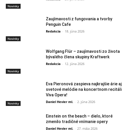
Novinky
Zaujímavosti z fungovania a tvorby
Penguin Cafe
Redakcia
-
18. júna 2026
Novinky
Wolfgang Flür – zaujímavosti zo života
bývalého člena skupiny Kraftwerk
Redakcia
-
12. júna 2026
Novinky
Eva Pieronová zaspieva najkrajšie árie aj
svetové melódie na koncertnom recitáli
Viva Opera!
Daniel Hevier ml.
-
2. júna 2026
Novinky
Einstein on the beach – dielo, ktoré
zmenilo tradičné vnímanie opery
Daniel Hevier ml.
-
27. mája 2026