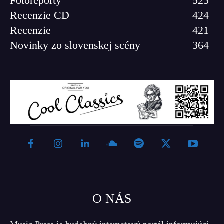
Fotoreporty
523
Recenzie CD
424
Recenzie
421
Novinky zo slovenskej scény
364
O NÁS