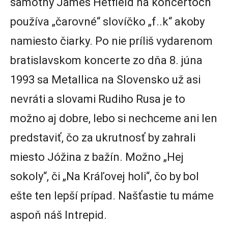
samotný James Hetfield na koncertoch
používa „čarovné“ slovíčko „f..k“ akoby
namiesto čiarky. Po nie príliš vydarenom
bratislavskom koncerte zo dňa 8. júna
1993 sa Metallica na Slovensko už asi
nevráti a slovami Rudiho Rusa je to
možno aj dobre, lebo si nechceme ani len
predstaviť, čo za ukrutnosť by zahrali
miesto Jóžina z bažín. Možno „Hej
sokoly“, či „Na Kráľovej holi“, čo by bol
ešte ten lepší prípad. Našťastie tu máme
aspoň náš Intrepid.