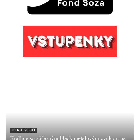
JEDNOU VETOU
Krallice so súčasným black metalovým zvukom na