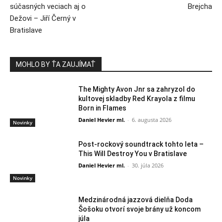
súčasných veciach aj o
Brejcha
Dežovi – Jiří Černý v
Bratislave
MOHLO BY ŤA ZAUJÍMAŤ
The Mighty Avon Jnr sa zahryzol do
kultovej skladby Red Krayola z filmu
Born in Flames
Daniel Hevier ml.
-
6. augusta 2026
Novinky
Post-rockový soundtrack tohto leta –
This Will Destroy You v Bratislave
Daniel Hevier ml.
-
30. júla 2026
Novinky
Medzinárodná jazzová dielňa Doda
Šošoku otvorí svoje brány už koncom
júla