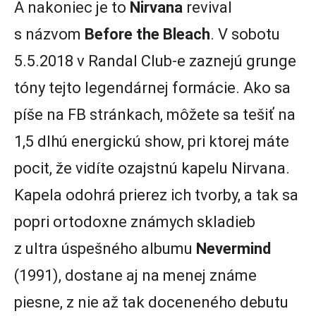
A nakoniec je to
Nirvana
revival
s názvom
Before the Bleach
. V sobotu
5.5.2018 v Randal Club-e zaznejú grunge
tóny tejto legendárnej formácie. Ako sa
píše na FB stránkach, môžete sa tešiť na
1,5 dlhú energickú show, pri ktorej máte
pocit, že vidíte ozajstnú kapelu Nirvana.
Kapela odohrá prierez ich tvorby, a tak sa
popri ortodoxne známych skladieb
z ultra úspešného albumu
Nevermind
(1991), dostane aj na menej známe
piesne, z nie až tak doceneného debutu