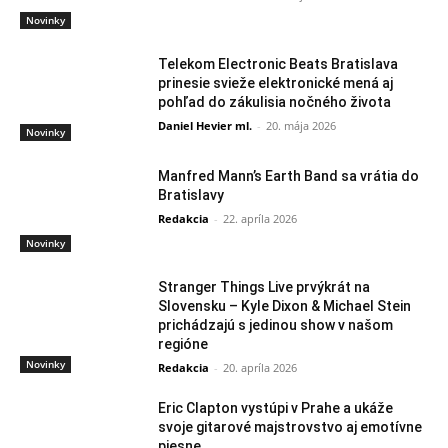
Novinky
Telekom Electronic Beats Bratislava
prinesie svieže elektronické mená aj
pohľad do zákulisia nočného života
Daniel Hevier ml.
-
20. mája 2026
Novinky
Manfred Mann’s Earth Band sa vrátia do
Bratislavy
Redakcia
-
22. apríla 2026
Novinky
Stranger Things Live prvýkrát na
Slovensku – Kyle Dixon & Michael Stein
prichádzajú s jedinou show v našom
regióne
Novinky
Redakcia
-
20. apríla 2026
Eric Clapton vystúpi v Prahe a ukáže
svoje gitarové majstrovstvo aj emotívne
piesne