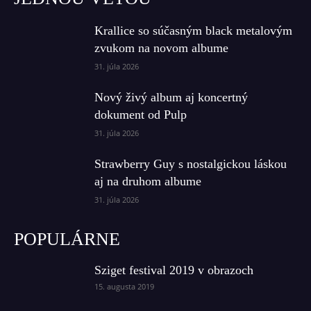
Krallice so súčasným black metalovým
zvukom na novom albume
31. júla 2026
Nový živý album aj koncertný
dokument od Pulp
31. júla 2026
Strawberry Guy s nostalgickou láskou
aj na druhom albume
31. júla 2026
POPULÁRNE
Sziget festival 2019 v obrazoch
15. augusta 2019