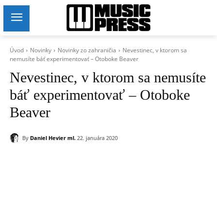
Úvod
Novinky
Novinky zo zahraničia
Nevestinec, v ktorom sa
nemusíte báť experimentovať – Otoboke Beaver
Nevestinec, v ktorom sa nemusíte
báť experimentovať – Otoboke
Beaver
By
Daniel Hevier ml.
22. januára 2020