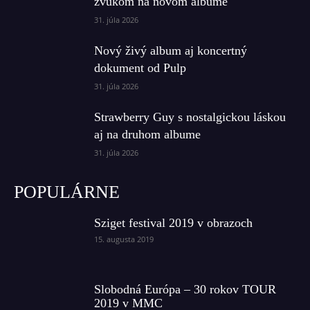
zvukom na novom albume
31. júla 2026
Nový živý album aj koncertný
dokument od Pulp
31. júla 2026
Strawberry Guy s nostalgickou láskou
aj na druhom albume
31. júla 2026
POPULÁRNE
Sziget festival 2019 v obrazoch
15. augusta 2019
Slobodná Európa – 30 rokov TOUR
2019 v MMC