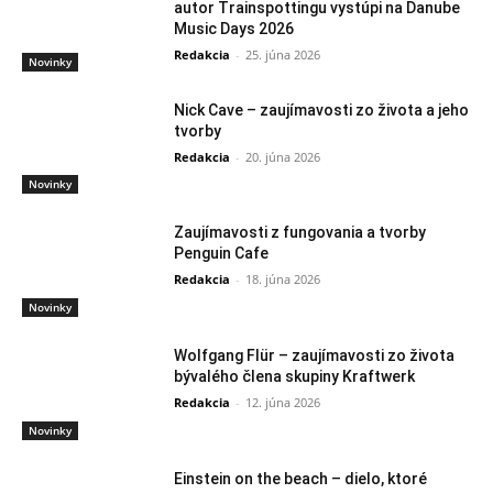
autor Trainspottingu vystúpi na Danube
Music Days 2026
Redakcia
-
25. júna 2026
Novinky
Nick Cave – zaujímavosti zo života a jeho
tvorby
Redakcia
-
20. júna 2026
Novinky
Zaujímavosti z fungovania a tvorby
Penguin Cafe
Redakcia
-
18. júna 2026
Novinky
Wolfgang Flür – zaujímavosti zo života
bývalého člena skupiny Kraftwerk
Redakcia
-
12. júna 2026
Novinky
Einstein on the beach – dielo, ktoré