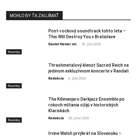
MOHLO BY ŤA ZAUJÍMAŤ
Post-rockový soundtrack tohto leta –
This Will Destroy You v Bratislave
Daniel Hevier ml.
-
30. júla 2026
Novinky
Thrashmetalový klenot Sacred Reich na
jedinom exkluzívnom koncerte v Randali
Redakcia
-
6. júla 2026
Novinky
The Kilimanjaro Darkjazz Ensemble po
rokoch mlčania ožijú v historických
Klariskách
Redakcia
-
30. júna 2026
Novinky
Irvine Welsh prvýkrát na Slovensku –