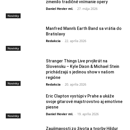
zmenilo tradičné vnímanie opery
Daniel Hevier ml.
-
27. mája 2026
Novinky
Manfred Mann’s Earth Band sa vrátia do
Bratislavy
Redakcia
-
22. apríla 2026
Novinky
Stranger Things Live prvýkrát na
Slovensku – Kyle Dixon & Michael Stein
prichádzajú s jedinou show v našom
regióne
Novinky
Redakcia
-
20. apríla 2026
Eric Clapton vystúpi v Prahe a ukáže
svoje gitarové majstrovstvo aj emotívne
piesne
Daniel Hevier ml.
-
19. apríla 2026
Novinky
Zaujímavosti zo života a tvorby Hildur