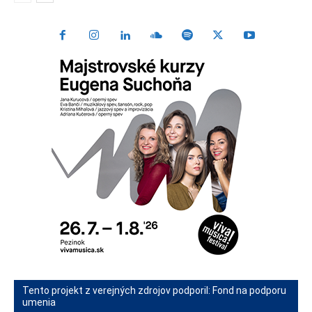
Tento projekt z verejných zdrojov podporil: Fond na podporu
umenia