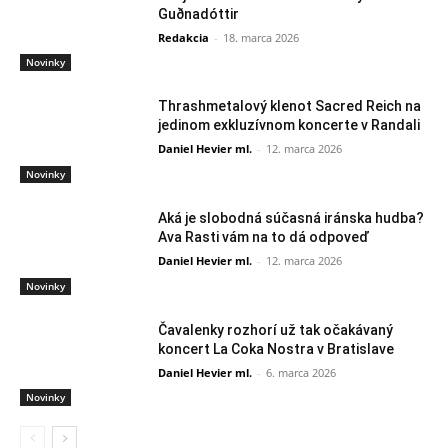
Guðnadóttir
Redakcia
-
18. marca 2026
Novinky
Thrashmetalový klenot Sacred Reich na
jedinom exkluzívnom koncerte v Randali
Daniel Hevier ml.
-
12. marca 2026
Novinky
Aká je slobodná súčasná iránska hudba?
Ava Rasti vám na to dá odpoveď
Daniel Hevier ml.
-
12. marca 2026
Novinky
Čavalenky rozhorí už tak očakávaný
koncert La Coka Nostra v Bratislave
Daniel Hevier ml.
-
6. marca 2026
Novinky