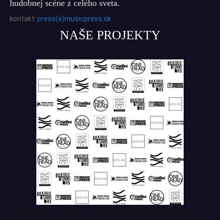
hudobnej scéne z celého sveta.
kontakt:
press(a)musicpress.sk
NAŠE PROJEKTY
Tento projekt z verejných zdrojov podporil: Fond na podporu
umenia