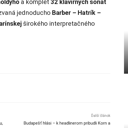
holdyho
a komplet
32 klavírnych sonát
azvaná jednoducho
Barber – Hatrík –
arínskej
širokého interpretačného
Ďalší článok
u,
Budapešť hlási – k headlinerom pribudli Korn a