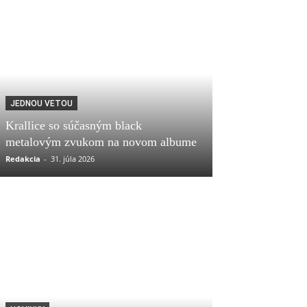
JEDNOU VETOU
Krallice so súčasným black
metalovým zvukom na novom albume
Redakcia
-
31. júla 2026