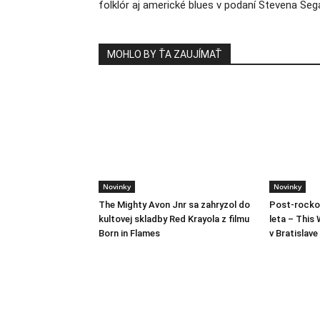
folklór aj americké blues v podaní Stevena Seg
MOHLO BY ŤA ZAUJÍMAŤ
Novinky
Novinky
The Mighty Avon Jnr sa zahryzol do
Post-rocko
kultovej skladby Red Krayola z filmu
leta – This 
Born in Flames
v Bratislave