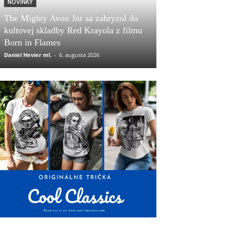
NOVINKY
The Mighty Avon Jnr sa zahryzol do
kultovej skladby Red Krayola z filmu
Born in Flames
Daniel Hevier ml.
-
6. augusta 2026