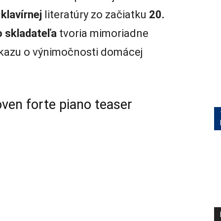
a
klavírnej
literatúry zo začiatku
20.
o
skladateľa
tvoria mimoriadne
ôkazu o výnimočnosti domácej
ven forte piano teaser