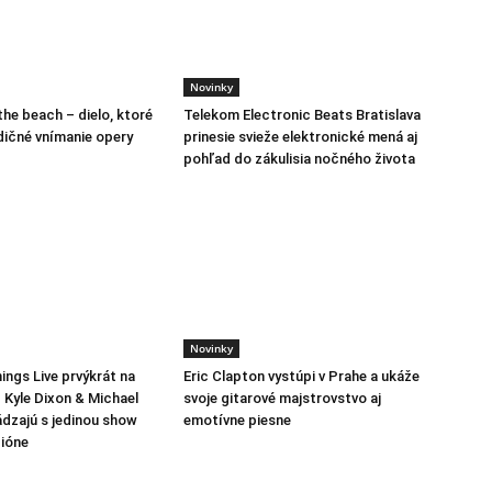
Novinky
the beach – dielo, ktoré
Telekom Electronic Beats Bratislava
dičné vnímanie opery
prinesie svieže elektronické mená aj
pohľad do zákulisia nočného života
Novinky
ings Live prvýkrát na
Eric Clapton vystúpi v Prahe a ukáže
 Kyle Dixon & Michael
svoje gitarové majstrovstvo aj
ádzajú s jedinou show
emotívne piesne
ióne