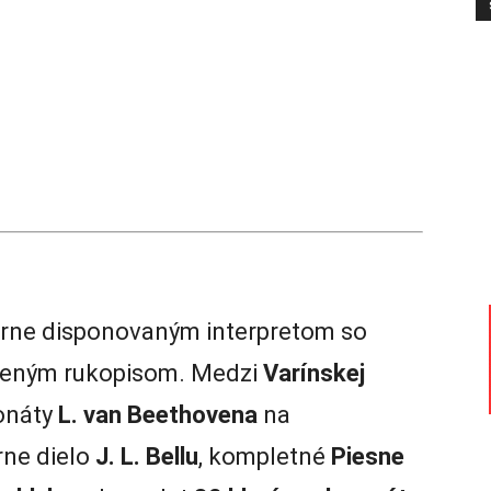
erne disponovaným interpretom so
seným rukopisom. Medzi
Varínskej
onáty
L. van Beethovena
na
rne dielo
J. L. Bellu
, kompletné
Piesne