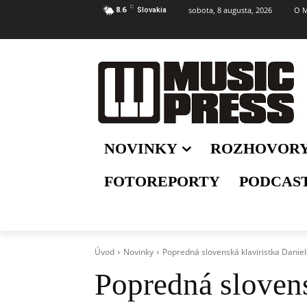
C
sobota, 8 augusta, 2026
O M
8.6
Slovakia
NOVINKY
ROZHOVOR
FOTOREPORTY
PODCAS
Úvod
Novinky
Popredná slovenská klaviristka Daniel
Popredná slovens