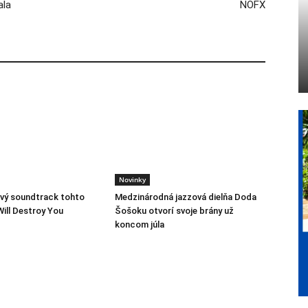
ala
NOFX
Novinky
vý soundtrack tohto
Medzinárodná jazzová dielňa Doda
Will Destroy You
Šošoku otvorí svoje brány už
koncom júla