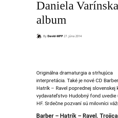
Daniela Varínska
album
By
David-MPP
27. júna 2014
Zdieľam
Originálna dramaturgia a strhujúca
interpretácia. Také je nové CD Barbe
Hatrík – Ravel poprednej slovenskej k
vydavateľstvo Hudobný fond uvedie už
HF. Srdečne pozvaní sú milovníci vážn
Barber – Hatrík – Ravel.
Trojica