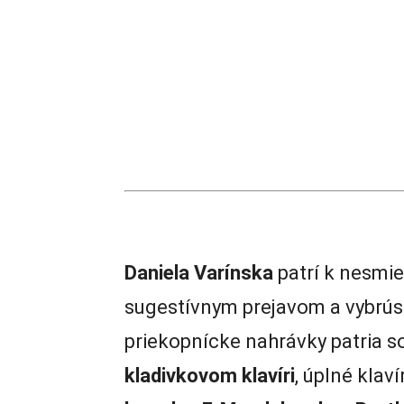
Daniela Varínska
patrí k nesmi
sugestívnym prejavom a vybrú
priekopnícke nahrávky patria s
kladivkovom klavíri
, úplné klaví