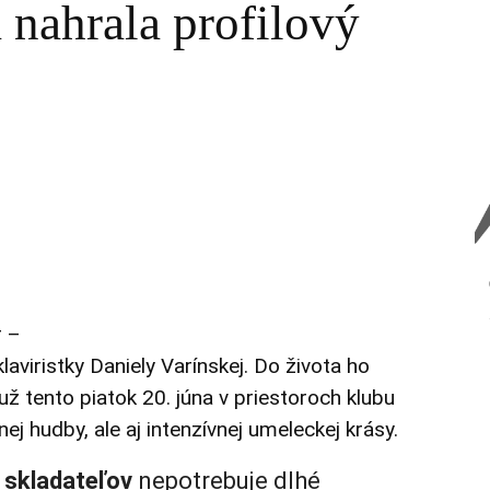
 nahrala profilový
r –
laviristky Daniely Varínskej. Do života ho
 tento piatok 20. júna v priestoroch klubu
ej hudby, ale aj intenzívnej umeleckej krásy.
skladateľov
nepotrebuje dlhé