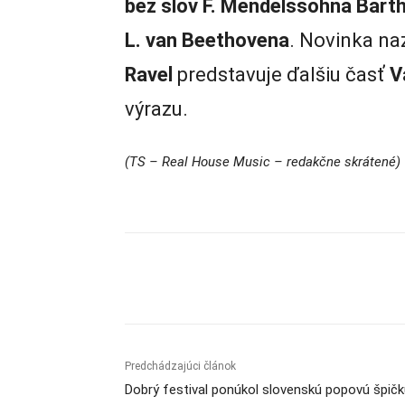
bez slov F. Mendelssohna Bart
L. van Beethovena
. Novinka n
Ravel
predstavuje ďalšiu časť
V
výrazu.
(TS – Real House Music – redakčne skrátené)
Zdieľam
Predchádzajúci článok
Dobrý festival ponúkol slovenskú popovú špičk