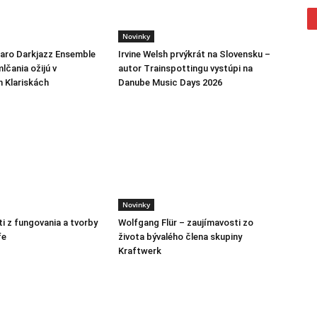
Novinky
jaro Darkjazz Ensemble
Irvine Welsh prvýkrát na Slovensku –
lčania ožijú v
autor Trainspottingu vystúpi na
h Klariskách
Danube Music Days 2026
Novinky
i z fungovania a tvorby
Wolfgang Flür – zaujímavosti zo
fe
života bývalého člena skupiny
Kraftwerk