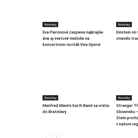
Novinky
Novinky
Eva Pieronová zaspieva najkrajšie
Einstein on 
árie aj svetové melódie na
zmenilo tra
koncertnom recitáli Viva Opera!
Novinky
Novinky
Manfred Mann’s Earth Band sa vrátia
Stranger Th
do Bratislavy
Slovensku –
Stein prich
v našom reg