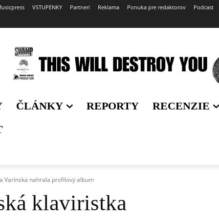
usicpress
VSTUPENKY
Partneri
Reklama
Ponuka pre redaktorov
Podcast
Y
ČLÁNKY
REPORTY
RECENZIE
T
a Varínska nahrala profilový album
ká klaviristka