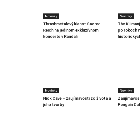
Novinky
Novinky
Thrashmetalový klenot Sacred
The Kiliman
Reich na jedinom exkluzívnom
po rokoch m
koncerte v Randali
historickýc
Novinky
Novinky
Nick Cave – zaujímavosti zo života a
Zaujímavost
jeho tvorby
Penguin Ca