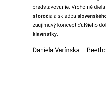
predstavovanie. Vrcholné diel
storoči
a a skladba
slovenskéh
zaujímavý koncept ďalšieho d
klaviristky
.
Daniela Varínska – Beetho