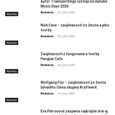
autor Trainspottingu vystúpi na Danube
Music Days 2026
Redakcia
-
25. júna 2026
Novinky
Nick Cave – zaujímavosti zo života a jeho
tvorby
Redakcia
-
20. júna 2026
Novinky
Zaujímavosti z fungovania a tvorby
Penguin Cafe
Redakcia
-
18. júna 2026
Novinky
Wolfgang Flür – zaujímavosti zo života
bývalého člena skupiny Kraftwerk
Redakcia
-
12. júna 2026
Novinky
Eva Pieronová zaspieva najkrajšie árie aj