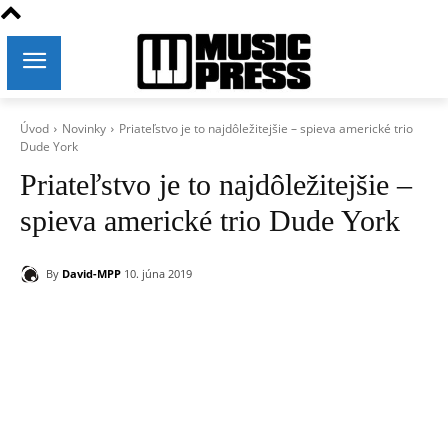
Úvod
Novinky
Priateľstvo je to najdôležitejšie – spieva americké trio
Dude York
Priateľstvo je to najdôležitejšie –
spieva americké trio Dude York
By
David-MPP
10. júna 2019