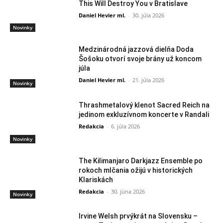
This Will Destroy You v Bratislave
Daniel Hevier ml.
-
30. júla 2026
Novinky
Medzinárodná jazzová dielňa Doda
Šošoku otvorí svoje brány už koncom
júla
Daniel Hevier ml.
-
21. júla 2026
Novinky
Thrashmetalový klenot Sacred Reich na
jedinom exkluzívnom koncerte v Randali
Redakcia
-
6. júla 2026
Novinky
The Kilimanjaro Darkjazz Ensemble po
rokoch mlčania ožijú v historických
Klariskách
Redakcia
-
30. júna 2026
Novinky
Irvine Welsh prvýkrát na Slovensku –