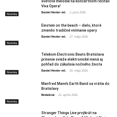
svetové melódie na koncertnom recitáli
Viva Opera!
Daniel Hevier ml.
-
2. júna 2026
Novinky
Einstein on the beach – dielo, ktoré
zmenilo tradičné vnímanie opery
Daniel Hevier ml.
-
27. mája 2026
Novinky
Telekom Electronic Beats Bratislava
prinesie svieže elektronické mená aj
pohľad do zákulisia nočného života
Daniel Hevier ml.
-
20. mája 2026
Novinky
Manfred Mann’s Earth Band sa vrátia do
Bratislavy
Redakcia
-
22. apríla 2026
Novinky
Stranger Things Live prvýkrát na