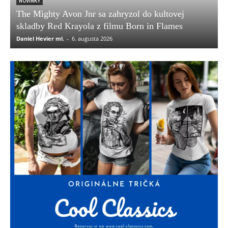
NOVINKY
The Mighty Avon Jnr sa zahryzol do kultovej
skladby Red Krayola z filmu Born in Flames
Daniel Hevier ml.
-
6. augusta 2026