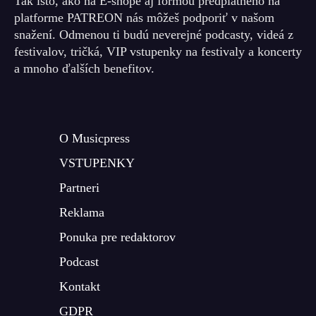
Tak isto, ako na E-shope aj formou predplatného na
platforme PATREON nás môžeš podporiť v našom
snažení. Odmenou ti budú neverejné podcasty, videá z
festivalov, tričká, VIP vstupenky na festivaly a koncerty
a mnoho ďalších benefitov.
O Musicpress
VSTUPENKY
Partneri
Reklama
Ponuka pre redaktorov
Podcast
Kontakt
GDPR