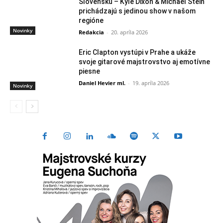
Slovensku – Kyle Dixon & Michael Stein
prichádzajú s jedinou show v našom
regióne
Novinky
Redakcia
-
20. apríla 2026
Eric Clapton vystúpi v Prahe a ukáže
svoje gitarové majstrovstvo aj emotívne
piesne
Daniel Hevier ml.
-
19. apríla 2026
Novinky