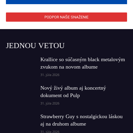
PODPOR NAŠE SNAŽENIE
JEDNOU VETOU
Krallice so súčasným black metalovým
zvukom na novom albume
31. júla 2026
Nový živý album aj koncertný
dokument od Pulp
31. júla 2026
Strawberry Guy s nostalgickou láskou
aj na druhom albume
31. júla 2026