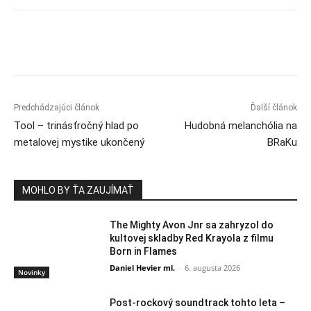
Predchádzajúci článok
Ďalší článok
Tool – trinásťročný hlad po
Hudobná melanchólia na
metalovej mystike ukončený
BRaKu
MOHLO BY ŤA ZAUJÍMAŤ
The Mighty Avon Jnr sa zahryzol do
kultovej skladby Red Krayola z filmu
Born in Flames
Daniel Hevier ml.
-
6. augusta 2026
Novinky
Post-rockový soundtrack tohto leta –