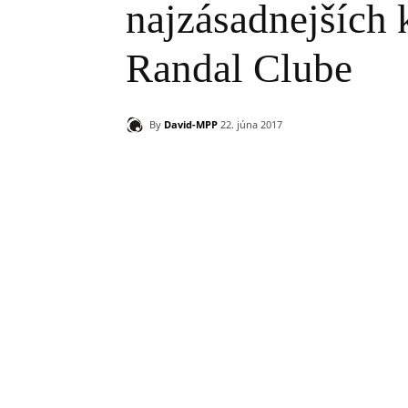
najzásadnejších 
Randal Clube
By
David-MPP
22. júna 2017
Zdieľam