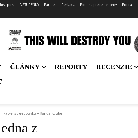
usicpress
VSTUPENKY
Partneri
Reklama
Ponuka pre redaktorov
Podcast
Y
ČLÁNKY
REPORTY
RECENZIE
T
ch kapiel street punku v Randal Clube
Jedna z