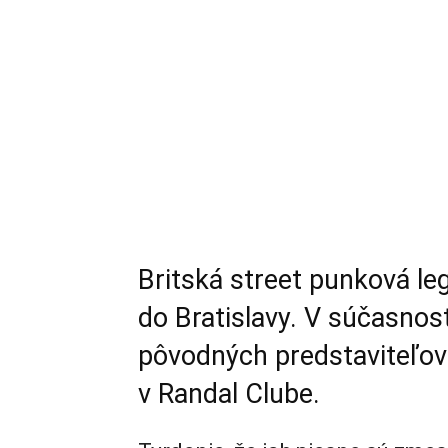
Britská street punková l
do Bratislavy. V súčasnost
pôvodných predstaviteľov š
v Randal Clube.