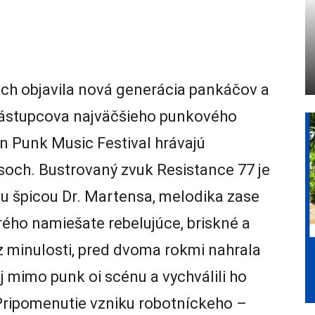
 ich objavila nová generácia pankáčov a
 zástupcova najväčšieho punkového
ion Punk Music Festival hrávajú
asoch. Bustrovaný zvuk Resistance 77 je
u špicou Dr. Martensa, melodika zase
orého namiešate rebelujúce, briskné a
 z minulosti, pred dvoma rokmi nahrala
 aj mimo punk oi scénu a vychválili ho
Pripomenutie vzniku robotníckeho –