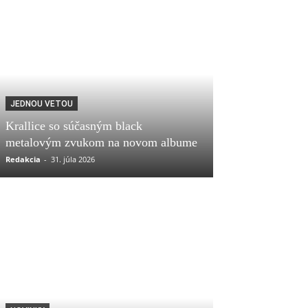
JEDNOU VETOU
Krallice so súčasným black
metalovým zvukom na novom albume
Redakcia
-
31. júla 2026