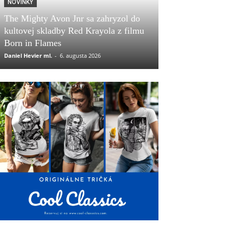
NOVINKY
The Mighty Avon Jnr sa zahryzol do
kultovej skladby Red Krayola z filmu
Born in Flames
Daniel Hevier ml.
-
6. augusta 2026