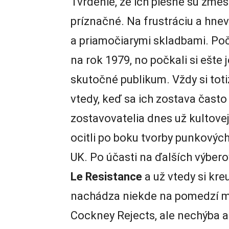
Tvrdenie, že ich piesne sú zme
príznačné. Na frustráciu a hne
a priamočiarymi skladbami. Po
na rok 1979, no počkali si ešte 
skutočné publikum. Vždy si toti
vtedy, keď sa ich zostava často 
zostavovatelia dnes už kultove
ocitli po boku tvorby punkovýc
UK. Po účasti na ďalších výber
Le Resistance
a už vtedy si kre
nachádza niekde na pomedzí me
Cockney Rejects, ale nechýba 