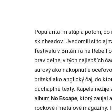
Popularita im stúpla potom, čo
skinheadov. Uvedomili si to aj
festivalu v Británii a na Rebell
pravidelne, v tých najlepších č
surový ako nakopnutie oceľovo
britská ako anglický čaj, do kt
duchaplné texty. Kapela nežije
album
No Escape
, ktorý zaujal
rockové i metalové magazíny. 