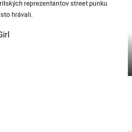
ritských reprezentantov street punku
sto hrávali.
irl