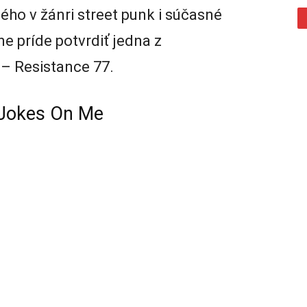
ho v žánri street punk i súčasné
 príde potvrdiť jedna z
y – Resistance 77.
 Jokes On Me