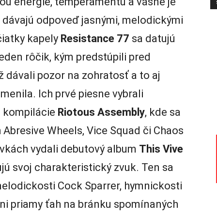
sou energie, temperamentu a vášne je
v dávajú odpoveď jasnými, melodickými
čiatky kapely
Resistance
77
sa datujú
jeden rôčik, kým predstúpili pred
ž dávali pozor na zohratosť a to aj
menila. Ich prvé piesne vybrali
j kompilácie
Riotous Assembly
, kde sa
h Abresive Wheels, Vice Squad či Chaos
ovkách vydali debutový album
This Vive
ujú svoj charakteristický zvuk. Ten sa
lodickosti Cock Sparrer, hymnickosti
ani priamy ťah na bránku spomínaných