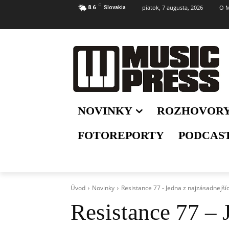
C
piatok, 7 augusta, 2026
O M
8.6
Slovakia
NOVINKY
ROZHOVOR
FOTOREPORTY
PODCAS
Úvod
Novinky
Resistance 77 - Jedna z najzásadnejší
Resistance 77 – 