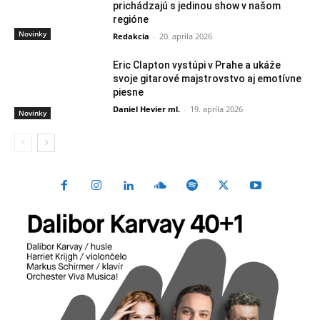
prichádzajú s jedinou show v našom
regióne
Novinky
Redakcia
-
20. apríla 2026
Eric Clapton vystúpi v Prahe a ukáže
svoje gitarové majstrovstvo aj emotívne
piesne
Daniel Hevier ml.
-
19. apríla 2026
Novinky