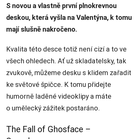
S novou a vlastně první plnokrevnou
deskou, která vyšla na Valentýna, k tomu
mají slušně nakročeno.
Kvalita této desce totiž není cizí a to ve
všech ohledech. Ať už skladatelsky, tak
zvukově, můžeme desku s klidem zařadit
ke světové špičce. K tomu přidejte
humorně laděné videoklipy a máte
o umělecký zážitek postaráno.
The Fall of Ghosface –