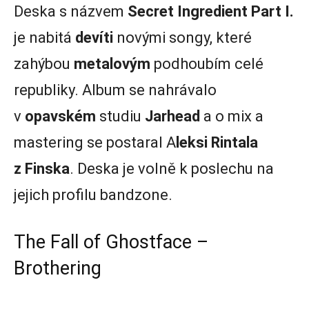
Deska s názvem
Secret Ingredient Part I.
je nabitá
devíti
novými songy, které
zahýbou
metalovým
podhoubím celé
republiky. Album se nahrávalo
v
opavském
studiu
Jarhead
a o mix a
mastering se postaral A
leksi Rintala
z Finska
. Deska je volně k poslechu na
jejich profilu bandzone.
The Fall of Ghostface –
Brothering