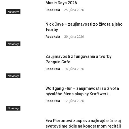
Music Days 2026
Redakcia
-
25. júna 2026
Novinky
Nick Cave – zaujímavosti zo života a jeho
tvorby
Redakcia
-
20. júna 2026
Novinky
Zaujímavosti z fungovania a tvorby
Penguin Cafe
Redakcia
-
18. júna 2026
Novinky
Wolfgang Flür – zaujímavosti zo života
bývalého člena skupiny Kraftwerk
Redakcia
-
12. júna 2026
Novinky
Eva Pieronová zaspieva najkrajšie árie aj
svetové melódie na koncertnom recitáli