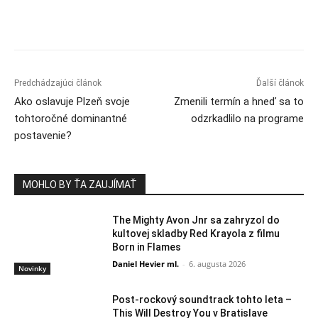
Predchádzajúci článok
Ďalší článok
Ako oslavuje Plzeň svoje
Zmenili termín a hneď sa to
tohtoročné dominantné
odzrkadlilo na programe
postavenie?
MOHLO BY ŤA ZAUJÍMAŤ
The Mighty Avon Jnr sa zahryzol do
kultovej skladby Red Krayola z filmu
Born in Flames
Daniel Hevier ml.
-
6. augusta 2026
Novinky
Post-rockový soundtrack tohto leta –
This Will Destroy You v Bratislave