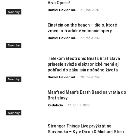
Viva Opera!
Daniel Hevier ml.
-
2. júna 2026
Novinky
Einstein on the beach – dielo, ktoré
zmenilo tradičné vnímanie opery
Daniel Hevier ml.
-
27. mája 2026
Novinky
Telekom Electronic Beats Bratislava
prinesie svieže elektronické mená aj
pohľad do zákulisia nočného života
Daniel Hevier ml.
-
20. mája 2026
Novinky
Manfred Mann’s Earth Band sa vrátia do
Bratislavy
Redakcia
-
22. apríla 2026
Novinky
Stranger Things Live prvýkrát na
Slovensku – Kyle Dixon & Michael Stein