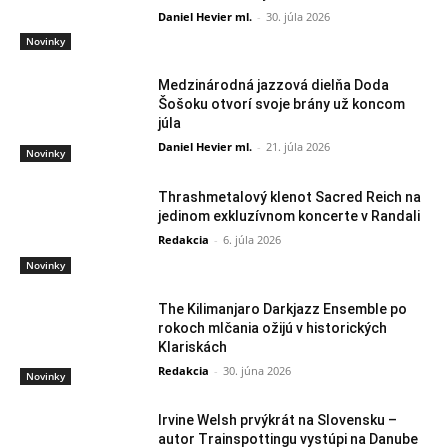
Daniel Hevier ml.
-
30. júla 2026
Novinky
Medzinárodná jazzová dielňa Doda
Šošoku otvorí svoje brány už koncom
júla
Daniel Hevier ml.
-
21. júla 2026
Novinky
Thrashmetalový klenot Sacred Reich na
jedinom exkluzívnom koncerte v Randali
Redakcia
-
6. júla 2026
Novinky
The Kilimanjaro Darkjazz Ensemble po
rokoch mlčania ožijú v historických
Klariskách
Redakcia
-
30. júna 2026
Novinky
Irvine Welsh prvýkrát na Slovensku –
autor Trainspottingu vystúpi na Danube