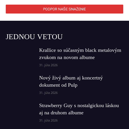
PODPOR NAŠE SNAŽENIE
JEDNOU VETOU
Krallice so súčasným black metalovým
zvukom na novom albume
31. júla 2026
Nový živý album aj koncertný
dokument od Pulp
31. júla 2026
Strawberry Guy s nostalgickou láskou
aj na druhom albume
31. júla 2026