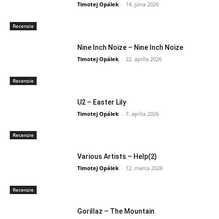
Timotej Opálek
-
14. júna 2026
Recenzie
Nine Inch Noize – Nine Inch Noize
Timotej Opálek
-
22. apríla 2026
Recenzie
U2 – Easter Lily
Timotej Opálek
-
7. apríla 2026
Recenzie
Various Artists – Help(2)
Timotej Opálek
-
12. marca 2026
Recenzie
Gorillaz – The Mountain