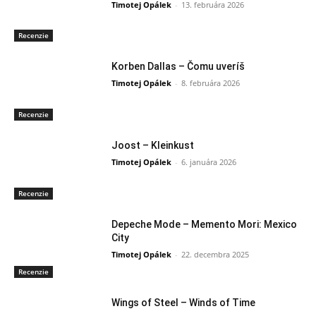
Timotej Opálek
-
13. februára 2026
Recenzie
Korben Dallas – Čomu uveríš
Timotej Opálek
-
8. februára 2026
Recenzie
Joost – Kleinkust
Timotej Opálek
-
6. januára 2026
Recenzie
Depeche Mode – Memento Mori: Mexico
City
Timotej Opálek
-
22. decembra 2025
Recenzie
Wings of Steel – Winds of Time