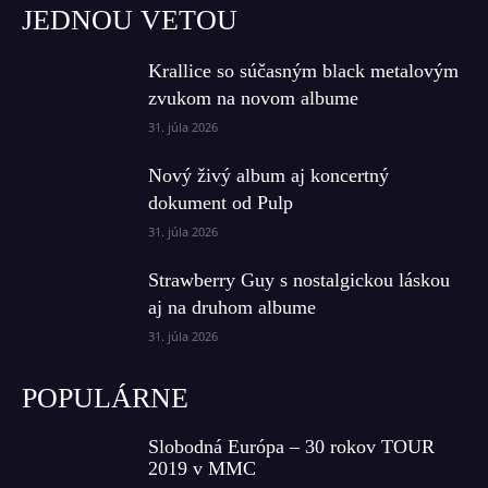
JEDNOU VETOU
Krallice so súčasným black metalovým
zvukom na novom albume
31. júla 2026
Nový živý album aj koncertný
dokument od Pulp
31. júla 2026
Strawberry Guy s nostalgickou láskou
aj na druhom albume
31. júla 2026
POPULÁRNE
Slobodná Európa – 30 rokov TOUR
2019 v MMC