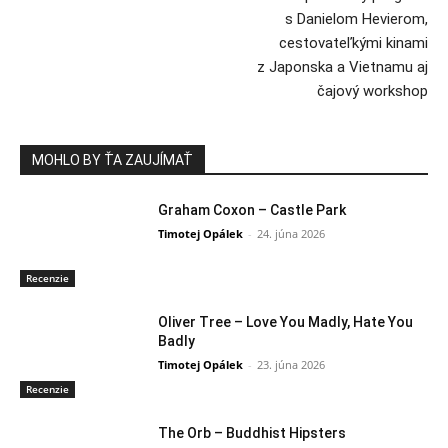
s Danielom Hevierom,
cestovateľkými kinami
z Japonska a Vietnamu aj
čajový workshop
MOHLO BY ŤA ZAUJÍMAŤ
Graham Coxon – Castle Park
Timotej Opálek
-
24. júna 2026
Recenzie
Oliver Tree – Love You Madly, Hate You
Badly
Timotej Opálek
-
23. júna 2026
Recenzie
The Orb – Buddhist Hipsters