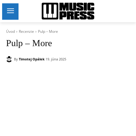
Úvod
Recenzie
Pulp – More
Pulp – More
By
Timotej Opálek
19. júna 2025