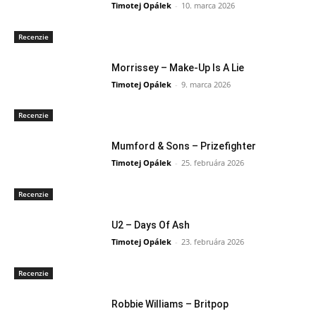
Timotej Opálek
-
10. marca 2026
Recenzie
Morrissey – Make-Up Is A Lie
Timotej Opálek
-
9. marca 2026
Recenzie
Mumford & Sons – Prizefighter
Timotej Opálek
-
25. februára 2026
Recenzie
U2 – Days Of Ash
Timotej Opálek
-
23. februára 2026
Recenzie
Robbie Williams – Britpop